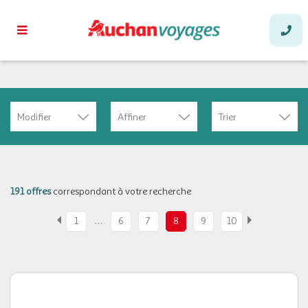
Modifier
Affiner
Trier
191 offres
correspondant à votre recherche
…
1
6
7
8
9
10