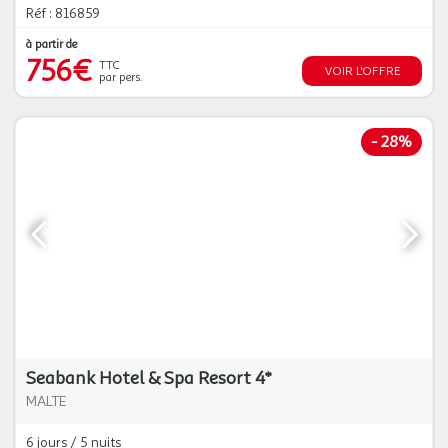
Réf : 816859
à partir de
756€
TTC
VOIR L'OFFRE
par pers.
-
28%
Seabank Hotel & Spa Resort 4*
MALTE
6 jours / 5 nuits