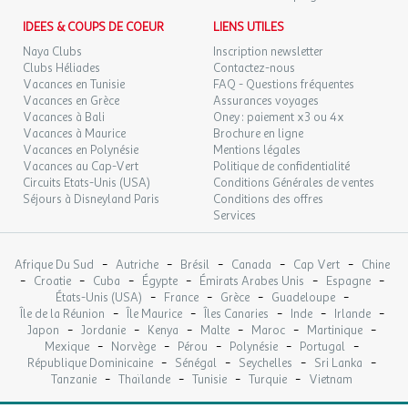
IDEES & COUPS DE COEUR
LIENS UTILES
Naya Clubs
Inscription newsletter
Clubs Héliades
Contactez-nous
Vacances en Tunisie
FAQ - Questions fréquentes
Vacances en Grèce
Assurances voyages
Vacances à Bali
Oney : paiement x3 ou 4x
Vacances à Maurice
Brochure en ligne
Vacances en Polynésie
Mentions légales
Vacances au Cap-Vert
Politique de confidentialité
Circuits Etats-Unis (USA)
Conditions Générales de ventes
Séjours à Disneyland Paris
Conditions des offres
Services
-
-
-
-
-
Afrique Du Sud
Autriche
Brésil
Canada
Cap Vert
Chine
-
-
-
-
-
-
Croatie
Cuba
Égypte
Émirats Arabes Unis
Espagne
-
-
-
-
États-Unis (USA)
France
Grèce
Guadeloupe
-
-
-
-
-
Île de la Réunion
Île Maurice
Îles Canaries
Inde
Irlande
-
-
-
-
-
-
Japon
Jordanie
Kenya
Malte
Maroc
Martinique
-
-
-
-
-
Mexique
Norvège
Pérou
Polynésie
Portugal
-
-
-
-
République Dominicaine
Sénégal
Seychelles
Sri Lanka
-
-
-
-
Tanzanie
Thaïlande
Tunisie
Turquie
Vietnam