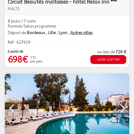
Circuit Beautés maltaises - hôtel Relax Inn ***
MALTE
8 jours / 7 nuits
Formule Selon programme
Départ de
Bordeaux
Lille
Lyon
Autres villes
Réf : 627929
à partir de
au lieu de
726 €
698€
TTC
VOIR L'OFFRE
par pers.