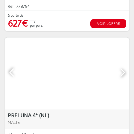
Réf : 778784
à partir de
627€
TTC
VOIR L'OFFRE
par pers.
PRELUNA 4* (NL)
MALTE