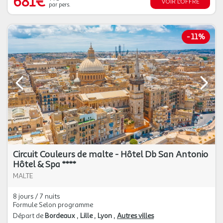
681€
VOIR L'OFFRE
par pers.
-
11%
Circuit Couleurs de malte - Hôtel Db San Antonio
Hôtel & Spa ****
MALTE
8 jours / 7 nuits
Formule Selon programme
Départ de
Bordeaux
Lille
Lyon
Autres villes