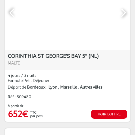
CORINTHIA ST GEORGE'S BAY 5* (NL)
MALTE
4 jours / 3 nuits
Formule Petit Déjeuner
Départ de
Bordeaux
Lyon
Marseille
Autres villes
Réf : 809480
à partir de
652€
TTC
VOIR L'OFFRE
par pers.