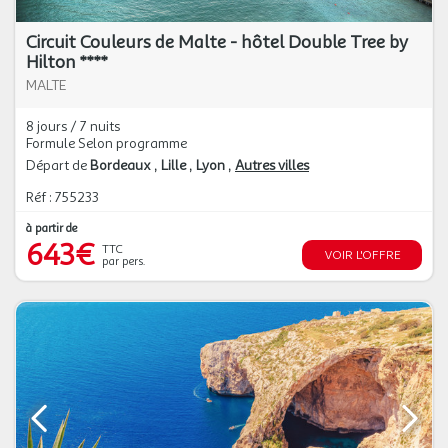
Circuit Couleurs de Malte - hôtel Double Tree by
Hilton ****
MALTE
8 jours / 7 nuits
Formule Selon programme
Départ de
Bordeaux
Lille
Lyon
Autres villes
Réf : 755233
à partir de
643€
TTC
VOIR L'OFFRE
par pers.