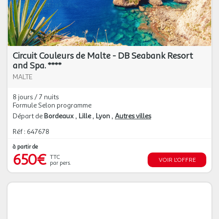
Circuit Couleurs de Malte - DB Seabank Resort
and Spa. ****
MALTE
8 jours / 7 nuits
Formule Selon programme
Départ de
Bordeaux
Lille
Lyon
Autres villes
Réf : 647678
à partir de
650€
TTC
VOIR L'OFFRE
par pers.