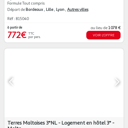
Formule Tout compris
Départ de
Bordeaux
Lille
Lyon
Autres villes
Réf : 815040
à partir de
au lieu de
1 078 €
772€
TTC
VOIR L'OFFRE
par pers.
Terres Maltaises 3*NL - Logement en hôtel 3* -