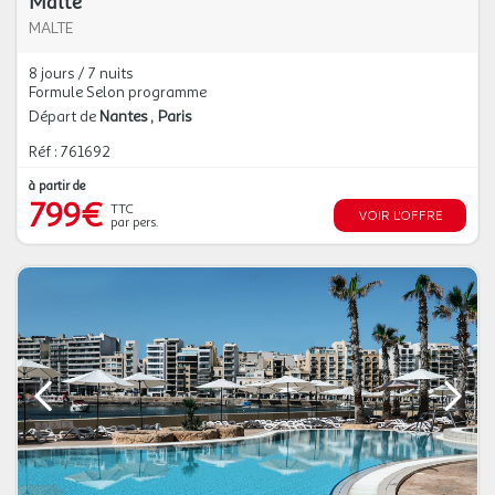
Malte
MALTE
8 jours / 7 nuits
Formule Selon programme
Départ de
Nantes
Paris
Réf : 761692
à partir de
799€
TTC
VOIR L'OFFRE
par pers.