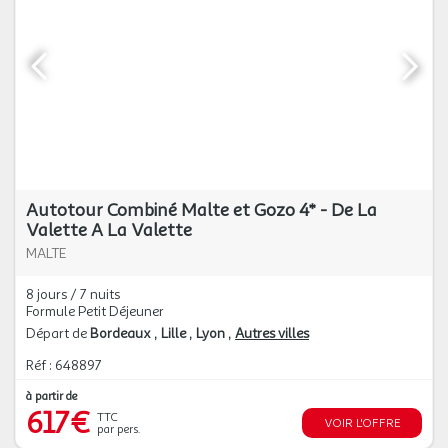
Autotour Combiné Malte et Gozo 4* - De La
Valette A La Valette
MALTE
8 jours / 7 nuits
Formule Petit Déjeuner
Départ de
Bordeaux
Lille
Lyon
Autres villes
Réf : 648897
à partir de
617€
TTC
VOIR L'OFFRE
par pers.