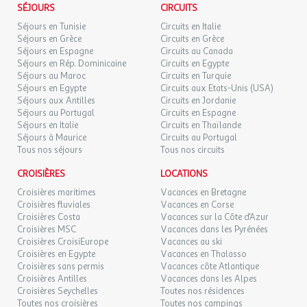
SÉJOURS
CIRCUITS
Séjours en Tunisie
Circuits en Italie
Séjours en Grèce
Circuits en Grèce
Séjours en Espagne
Circuits au Canada
Séjours en Rép. Dominicaine
Circuits en Egypte
Séjours au Maroc
Circuits en Turquie
Séjours en Egypte
Circuits aux Etats-Unis (USA)
Séjours aux Antilles
Circuits en Jordanie
Séjours au Portugal
Circuits en Espagne
Séjours en Italie
Circuits en Thaïlande
Séjours à Maurice
Circuits au Portugal
Tous nos séjours
Tous nos circuits
CROISIÈRES
LOCATIONS
Croisières maritimes
Vacances en Bretagne
Croisières fluviales
Vacances en Corse
Croisières Costa
Vacances sur la Côte d'Azur
Croisières MSC
Vacances dans les Pyrénées
Croisières CroisiEurope
Vacances au ski
Croisières en Egypte
Vacances en Thalasso
Croisières sans permis
Vacances côte Atlantique
Croisières Antilles
Vacances dans les Alpes
Croisières Seychelles
Toutes nos résidences
Toutes nos croisières
Toutes nos campings