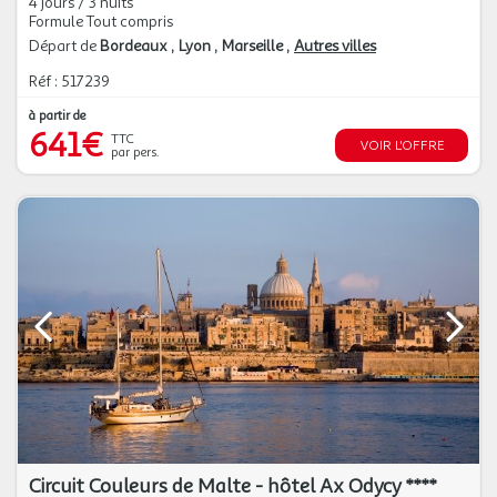
4 jours / 3 nuits
Formule Tout compris
Départ de
Bordeaux
Lyon
Marseille
Autres villes
Réf : 517239
à partir de
641€
TTC
VOIR L'OFFRE
par pers.
Circuit Couleurs de Malte - hôtel Ax Odycy ****