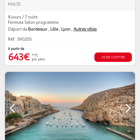
MALTE
8 jours / 7 nuits
Formule Selon programme
Départ de
Bordeaux
Lille
Lyon
Autres villes
Réf : 590205
à partir de
643€
TTC
VOIR L'OFFRE
par pers.