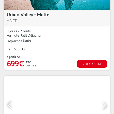
Urban Valley - Malte
MALTE
8 jours / 7 nuits
Formule Petit Déjeuner
Départ de
Paris
Réf : 516812
à partir de
699€
TTC
VOIR L'OFFRE
par pers.