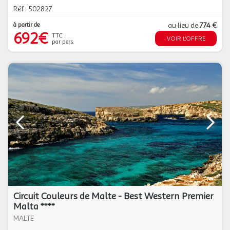
Réf : 502827
à partir de
au lieu de
774 €
692€
TTC
VOIR L'OFFRE
par pers.
Circuit Couleurs de Malte - Best Western Premier
Malta ****
MALTE