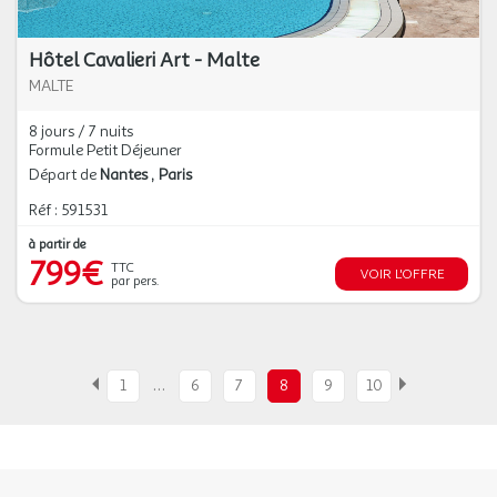
Hôtel Cavalieri Art - Malte
MALTE
8 jours / 7 nuits
Formule Petit Déjeuner
Départ de
Nantes
Paris
Réf : 591531
à partir de
799€
TTC
VOIR L'OFFRE
par pers.
…
1
6
7
8
9
10