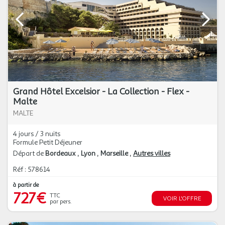
Grand Hôtel Excelsior - La Collection - Flex -
Malte
MALTE
4 jours / 3 nuits
Formule Petit Déjeuner
Départ de
Bordeaux
Lyon
Marseille
Autres villes
Réf : 578614
à partir de
727€
TTC
VOIR L'OFFRE
par pers.