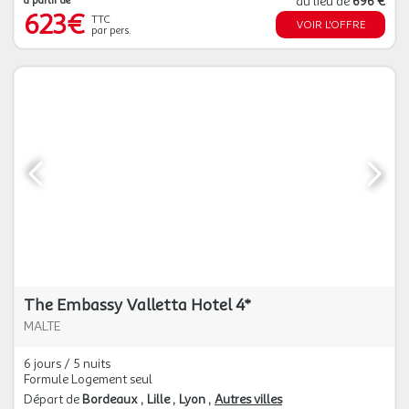
à partir de
au lieu de
696 €
623€
TTC
VOIR L'OFFRE
par pers.
The Embassy Valletta Hotel 4*
MALTE
6 jours / 5 nuits
Formule Logement seul
Départ de
Bordeaux
Lille
Lyon
Autres villes