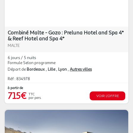
Combiné Malte - Gozo : Preluna Hotel and Spa 4*
& Reef Hotel and Spa 4*
MALTE
6 jours / 5 nuits
Formule Selon programme
Départ de
Bordeaux
Lille
Lyon
Autres villes
Réf : 834978
à partir de
715€
TTC
VOIR L'OFFRE
par pers.