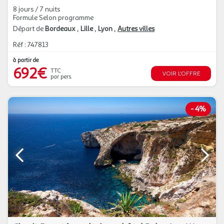
8 jours / 7 nuits
Formule Selon programme
Départ de
Bordeaux
Lille
Lyon
Autres villes
Réf : 747813
à partir de
692€
TTC
VOIR L'OFFRE
par pers.
-
4%