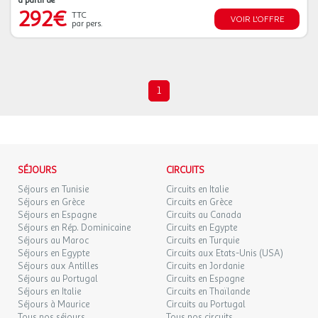
à partir de
292€
TTC
VOIR L'OFFRE
par pers.
1
SÉJOURS
CIRCUITS
Séjours en Tunisie
Circuits en Italie
Séjours en Grèce
Circuits en Grèce
Séjours en Espagne
Circuits au Canada
Séjours en Rép. Dominicaine
Circuits en Egypte
Séjours au Maroc
Circuits en Turquie
Séjours en Egypte
Circuits aux Etats-Unis (USA)
Séjours aux Antilles
Circuits en Jordanie
Séjours au Portugal
Circuits en Espagne
Séjours en Italie
Circuits en Thaïlande
Séjours à Maurice
Circuits au Portugal
Tous nos séjours
Tous nos circuits