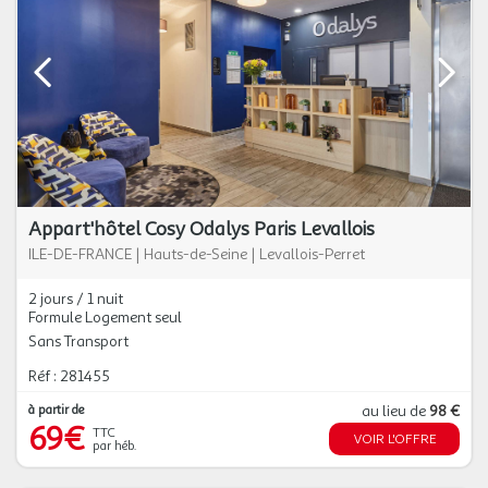
Appart'hôtel Cosy Odalys Paris Levallois
ILE-DE-FRANCE
|
Hauts-de-Seine
|
Levallois-Perret
2 jours / 1 nuit
Formule Logement seul
Sans Transport
Réf : 281455
à partir de
au lieu de
98 €
69€
TTC
VOIR L'OFFRE
par héb.