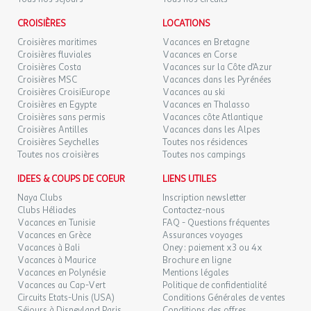
CROISIÈRES
LOCATIONS
Croisières maritimes
Vacances en Bretagne
Croisières fluviales
Vacances en Corse
Croisières Costa
Vacances sur la Côte d'Azur
Croisières MSC
Vacances dans les Pyrénées
Croisières CroisiEurope
Vacances au ski
Croisières en Egypte
Vacances en Thalasso
Croisières sans permis
Vacances côte Atlantique
Croisières Antilles
Vacances dans les Alpes
Croisières Seychelles
Toutes nos résidences
Toutes nos croisières
Toutes nos campings
IDEES & COUPS DE COEUR
LIENS UTILES
Naya Clubs
Inscription newsletter
Clubs Héliades
Contactez-nous
Vacances en Tunisie
FAQ - Questions fréquentes
Vacances en Grèce
Assurances voyages
Vacances à Bali
Oney : paiement x3 ou 4x
Vacances à Maurice
Brochure en ligne
Vacances en Polynésie
Mentions légales
Vacances au Cap-Vert
Politique de confidentialité
Circuits Etats-Unis (USA)
Conditions Générales de ventes
Séjours à Disneyland Paris
Conditions des offres