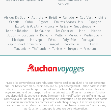
Services
-
-
-
-
-
Afrique Du Sud
Autriche
Brésil
Canada
Cap Vert
Chine
-
-
-
-
-
-
Croatie
Cuba
Égypte
Émirats Arabes Unis
Espagne
-
-
-
-
États-Unis (USA)
France
Grèce
Guadeloupe
-
-
-
-
-
Île de la Réunion
Île Maurice
Îles Canaries
Inde
Irlande
-
-
-
-
-
-
Japon
Jordanie
Kenya
Malte
Maroc
Martinique
-
-
-
-
-
Mexique
Norvège
Pérou
Polynésie
Portugal
-
-
-
-
République Dominicaine
Sénégal
Seychelles
Sri Lanka
-
-
-
-
Tanzanie
Thaïlande
Tunisie
Turquie
Vietnam
*Nos prix s'entendent à partir de, sous réserve de disponibilité, prix par personne
sur une base chambre ou cabine double, ou par hébergement - selon dates et villes
de départ, hors surcharge carburant eventuelles et hors frais de dossier. Si votre
voyage comprend du transport aérien, le prix est calculé en temps réel en fonction
des disponibilités des vols et peut-être soumis à modification de tarif à la hausse
comme à la baisse au cours du processus de réservation. La classification des hôtels
est établie en fonction des normes locales de chaque pays - Les offres spéciales,
promotions ou dernières minutes sont non cumulables et soumises à conditions,
les réductions sont appliquées lors de la réservation.