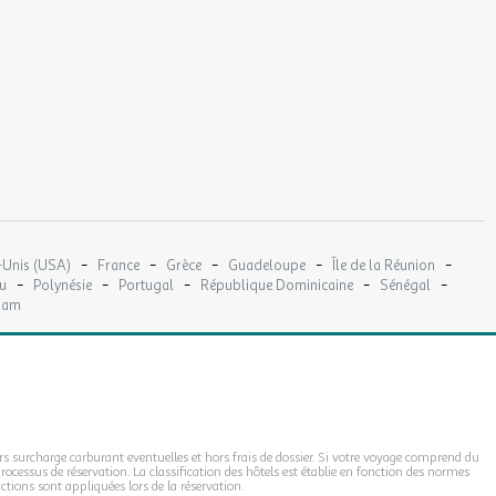
-
-
-
-
-
-Unis (USA)
France
Grèce
Guadeloupe
Île de la Réunion
-
-
-
-
-
u
Polynésie
Portugal
République Dominicaine
Sénégal
nam
rs surcharge carburant eventuelles et hors frais de dossier. Si votre voyage comprend du
rocessus de réservation. La classification des hôtels est établie en fonction des normes
tions sont appliquées lors de la réservation.