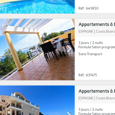
Réf : 645850
Appartements à D
ESPAGNE
|
Costa Blan
3 jours / 2 nuits
Formule Selon progra
Sans Transport
Réf : 637475
Appartements à D
ESPAGNE
|
Costa Blan
3 jours / 2 nuits
Formule Selon progra