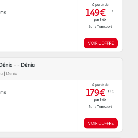
à partir de
149€
TTC
mme
par héb.
Sans Transport
VOIR L'OFFRE
énia - - Dénia
ca
|
Denia
à partir de
179€
TTC
mme
par héb.
Sans Transport
VOIR L'OFFRE