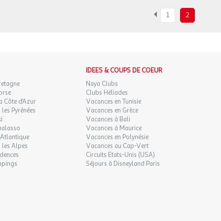
1
2
IDEES & COUPS DE COEUR
retagne
Naya Clubs
orse
Clubs Héliades
a Côte d'Azur
Vacances en Tunisie
les Pyrénées
Vacances en Grèce
i
Vacances à Bali
halasso
Vacances à Maurice
Atlantique
Vacances en Polynésie
 les Alpes
Vacances au Cap-Vert
idences
Circuits Etats-Unis (USA)
mpings
Séjours à Disneyland Paris