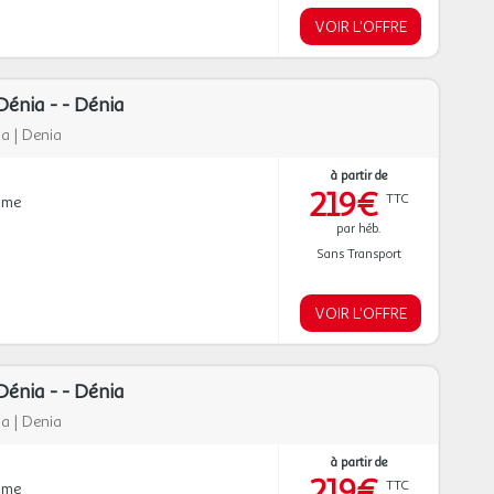
VOIR L'OFFRE
énia - - Dénia
ca
|
Denia
à partir de
219€
TTC
mme
par héb.
Sans Transport
VOIR L'OFFRE
énia - - Dénia
ca
|
Denia
à partir de
219€
TTC
mme