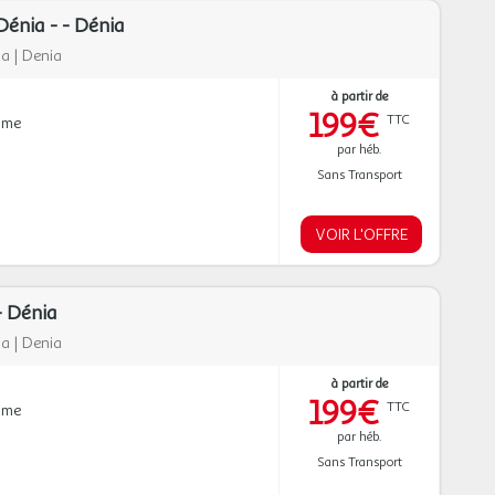
énia - - Dénia
ca
|
Denia
à partir de
199€
TTC
mme
par héb.
Sans Transport
VOIR L'OFFRE
- Dénia
ca
|
Denia
à partir de
199€
TTC
mme
par héb.
Sans Transport