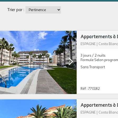
Trier par :
Appartements à D
ESPAGNE
|
Costa Blan
3 jours / 2 nuits
Formule Selon progra
Sans Transport
Réf : 770182
Appartements à D
ESPAGNE
|
Costa Blan