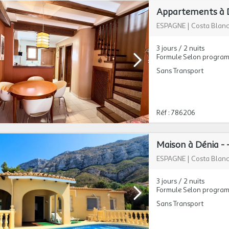
Appartements à D
ESPAGNE
|
Costa Blan
3 jours / 2 nuits
Formule Selon progra
Sans Transport
Réf : 786206
Maison à Dénia - 
ESPAGNE
|
Costa Blan
3 jours / 2 nuits
Formule Selon progra
Sans Transport