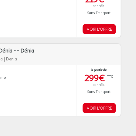
par héb.
Sans Transport
VOIR L'OFFRE
énia - - Dénia
ca
|
Denia
à partir de
299€
TTC
mme
par héb.
Sans Transport
VOIR L'OFFRE