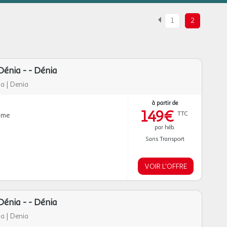
1
2
énia - - Dénia
ca
|
Denia
à partir de
149€
TTC
mme
par héb.
Sans Transport
VOIR L'OFFRE
énia - - Dénia
ca
|
Denia