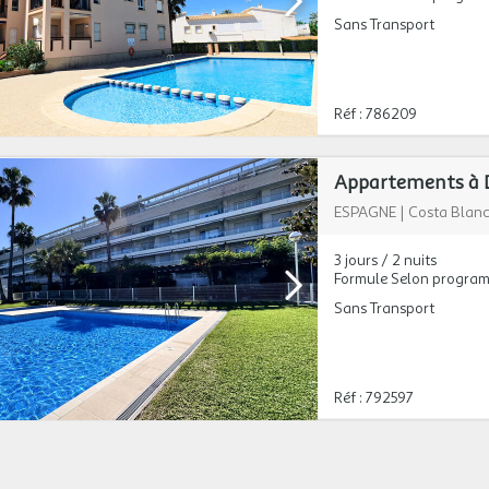
Sans Transport
Réf : 786209
Appartements à D
ESPAGNE
|
Costa Blan
3 jours / 2 nuits
Formule Selon progra
Sans Transport
Réf : 792597