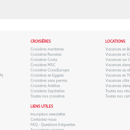
CROISIÈRES
LOCATIONS
Croisières maritimes
Vacances en B
Croisières fluviales
Vacances en C
Croisières Costa
Vacances sur l
Croisières MSC
Vacances dans 
Croisières CroisiEurope
Vacances au sk
A)
Croisières en Egypte
Vacances en T
Croisières sans permis
Vacances côte 
Croisières Antilles
Vacances dans
Croisières Seychelles
Toutes nos rés
Toutes nos croisières
Toutes nos ca
LIENS UTILES
Inscription newsletter
Contactez-nous
FAQ - Questions fréquentes