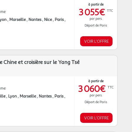
à partir de
3 055€
TTC
mme
par pers.
Lyon
Marseille
Nantes
Nice
Paris
Départ de Paris
VOIR L'OFFRE
e Chine et croisière sur le Yang Tsé
à partir de
3 060€
TTC
mme
par pers.
ille
Lyon
Marseille
Nantes
Paris
Départ de Paris
VOIR L'OFFRE