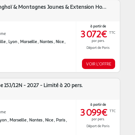
Immersion à Shanghaï & Montagnes Jaunes & Extension Hong Kong 13J/10N - 2027 - Limité à 14 pers. - (Flex)
à partir de
3 072€
TTC
mme
par pers.
ille
Lyon
Marseille
Nantes
Nice
Départ de Paris
VOIR L'OFFRE
e 15J/12N - 2027 - Limité à 20 pers.
à partir de
3 099€
TTC
mme
par pers.
Lyon
Marseille
Nantes
Nice
Paris
Départ de Paris