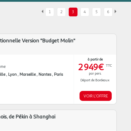
1
2
3
4
5
6
itionnelle Version "Budget Malin"
à partir de
2 949€
TTC
mme
par pers.
ille
Lyon
Marseille
Nantes
Paris
Départ de Bordeaux
VOIR L'OFFRE
ois, de Pékin à Shanghai