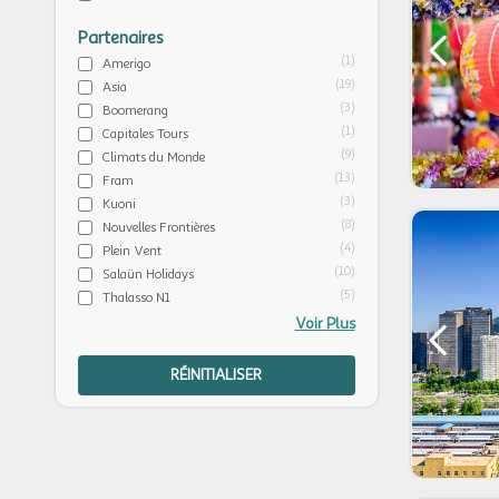
Partenaires
(1)
Amerigo
(19)
Asia
(3)
Boomerang
(1)
Capitales Tours
(9)
Climats du Monde
(13)
Fram
(3)
Kuoni
(8)
Nouvelles Frontières
(4)
Plein Vent
(10)
Salaün Holidays
(5)
Thalasso N1
Voir Plus
RÉINITIALISER