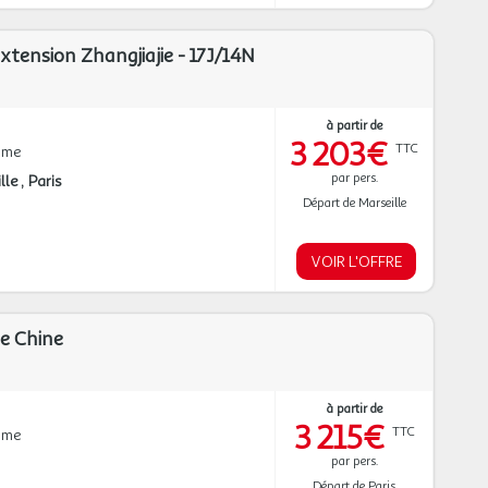
xtension Zhangjiajie - 17J/14N
à partir de
3 203€
TTC
mme
par pers.
lle
Paris
Départ de Marseille
VOIR L'OFFRE
de Chine
à partir de
3 215€
TTC
mme
par pers.
Départ de Paris