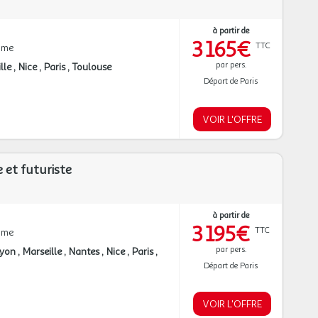
à partir de
3 165€
TTC
mme
par pers.
lle
Nice
Paris
Toulouse
Départ de Paris
VOIR L'OFFRE
 et futuriste
à partir de
3 195€
TTC
mme
par pers.
Lyon
Marseille
Nantes
Nice
Paris
Départ de Paris
VOIR L'OFFRE