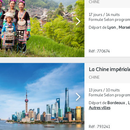
CHINE
17 jours / 14 nuits
Formule Selon progra
Départ de
Lyon
Marsei
Réf : 770674
La Chine impériale
CHINE
13 jours / 10 nuits
Formule Selon progra
Départ de
Bordeaux
Autres villes
Réf : 793241