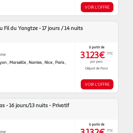
VOIR L'OFFRE
u Fil du Yangtze - 17 jours / 14 nuits
à partir de
3 123€
TTC
mme
par pers.
Lyon
Marseille
Nantes
Nice
Paris
Départ de Paris
VOIR L'OFFRE
 - 16 jours/13 nuits - Privatif
à partir de
3 132€
TTC
mme