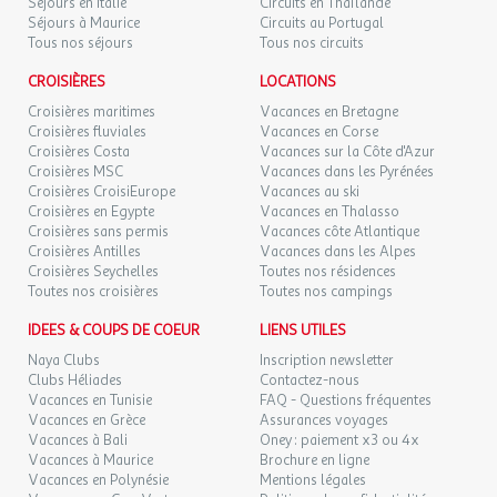
Séjours en Italie
Circuits en Thaïlande
Séjours à Maurice
Circuits au Portugal
Tous nos séjours
Tous nos circuits
CROISIÈRES
LOCATIONS
Croisières maritimes
Vacances en Bretagne
Croisières fluviales
Vacances en Corse
Croisières Costa
Vacances sur la Côte d'Azur
Croisières MSC
Vacances dans les Pyrénées
Croisières CroisiEurope
Vacances au ski
Croisières en Egypte
Vacances en Thalasso
Croisières sans permis
Vacances côte Atlantique
Croisières Antilles
Vacances dans les Alpes
Croisières Seychelles
Toutes nos résidences
Toutes nos croisières
Toutes nos campings
IDEES & COUPS DE COEUR
LIENS UTILES
Naya Clubs
Inscription newsletter
Clubs Héliades
Contactez-nous
Vacances en Tunisie
FAQ - Questions fréquentes
Vacances en Grèce
Assurances voyages
Vacances à Bali
Oney : paiement x3 ou 4x
Vacances à Maurice
Brochure en ligne
Vacances en Polynésie
Mentions légales