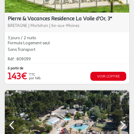
Pierre & Vacances Residence La Voile d'Or, 3*
BRETAGNE
|
Morbihan
|
Ile-aux-Moines
3 jours / 2 nuits
Formule Logement seul
Sans Transport
Réf : 809099
à partir de
143€
TTC
VOIR L'OFFRE
par héb.