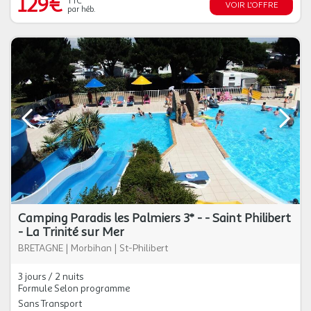
129€
TTC
VOIR L'OFFRE
par héb.
Camping Paradis les Palmiers 3* - - Saint Philibert
- La Trinité sur Mer
BRETAGNE
|
Morbihan
|
St-Philibert
3 jours / 2 nuits
Formule Selon programme
Sans Transport