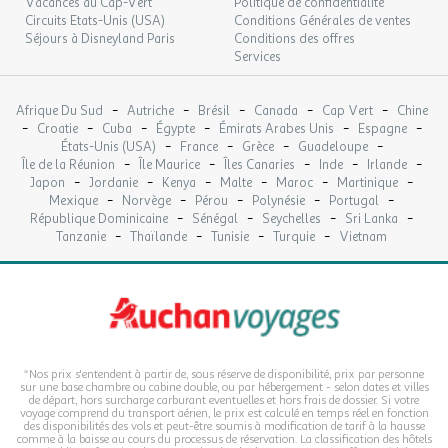
Vacances au Cap-Vert
Politique de confidentialité
Circuits Etats-Unis (USA)
Conditions Générales de ventes
Séjours à Disneyland Paris
Conditions des offres
Services
-
-
-
-
-
Afrique Du Sud
Autriche
Brésil
Canada
Cap Vert
Chine
-
-
-
-
-
-
Croatie
Cuba
Égypte
Émirats Arabes Unis
Espagne
-
-
-
-
États-Unis (USA)
France
Grèce
Guadeloupe
-
-
-
-
-
Île de la Réunion
Île Maurice
Îles Canaries
Inde
Irlande
-
-
-
-
-
-
Japon
Jordanie
Kenya
Malte
Maroc
Martinique
-
-
-
-
-
Mexique
Norvège
Pérou
Polynésie
Portugal
-
-
-
-
République Dominicaine
Sénégal
Seychelles
Sri Lanka
-
-
-
-
Tanzanie
Thaïlande
Tunisie
Turquie
Vietnam
*Nos prix s'entendent à partir de, sous réserve de disponibilité, prix par personne
sur une base chambre ou cabine double, ou par hébergement - selon dates et villes
de départ, hors surcharge carburant eventuelles et hors frais de dossier. Si votre
voyage comprend du transport aérien, le prix est calculé en temps réel en fonction
des disponibilités des vols et peut-être soumis à modification de tarif à la hausse
comme à la baisse au cours du processus de réservation. La classification des hôtels