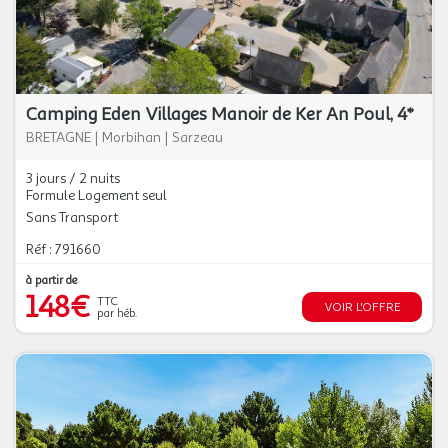
Camping Eden Villages Manoir de Ker An Poul, 4*
BRETAGNE
|
Morbihan
|
Sarzeau
3 jours / 2 nuits
Formule Logement seul
Sans Transport
Réf : 791660
à partir de
148€
TTC
VOIR L'OFFRE
par héb.