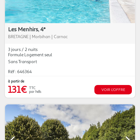
Les Menhirs, 4*
BRETAGNE
|
Morbihan
|
Carnac
3 jours / 2 nuits
Formule Logement seul
Sans Transport
Réf : 646364
à partir de
131€
TTC
VOIR L'OFFRE
par héb.