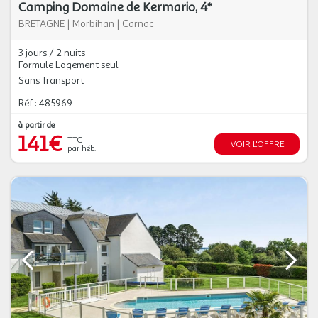
Camping Domaine de Kermario, 4*
BRETAGNE
|
Morbihan
|
Carnac
3 jours / 2 nuits
Formule Logement seul
Sans Transport
Réf : 485969
à partir de
141€
TTC
VOIR L'OFFRE
par héb.