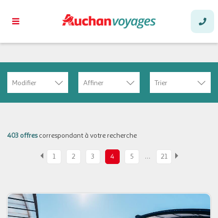
Modifier
Affiner
Trier
403 offres
correspondant à votre recherche
…
1
2
3
4
5
21