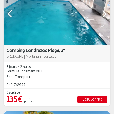
Camping Landrezac Plage, 3*
BRETAGNE
|
Morbihan
|
Sarzeau
3 jours / 2 nuits
Formule Logement seul
Sans Transport
Réf : 769199
à partir de
135€
TTC
VOIR L'OFFRE
par héb.