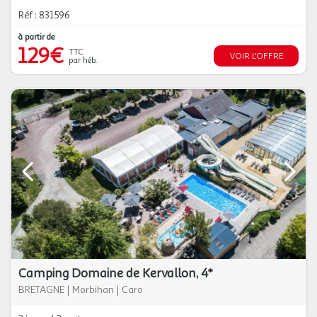
Réf : 831596
à partir de
129€
TTC
VOIR L'OFFRE
par héb.
Camping Domaine de Kervallon, 4*
BRETAGNE
|
Morbihan
|
Caro