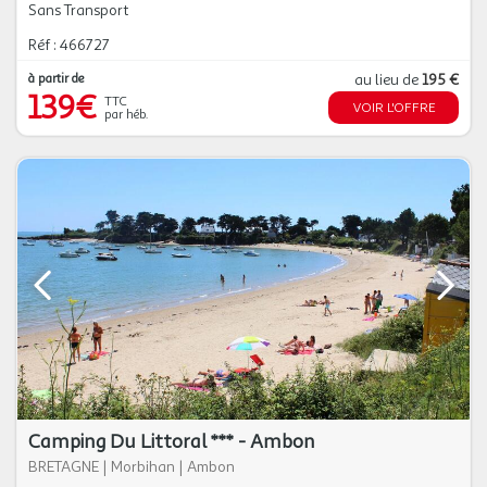
Sans Transport
Réf : 466727
à partir de
au lieu de
195 €
139€
TTC
VOIR L'OFFRE
par héb.
Camping Du Littoral *** - Ambon
BRETAGNE
|
Morbihan
|
Ambon