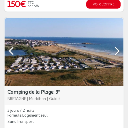
150€
TTC
VOIR L'OFFRE
par héb.
Camping de la Plage, 3*
BRETAGNE
|
Morbihan
|
Guidel
3 jours / 2 nuits
Formule Logement seul
Sans Transport