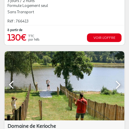
3 jours / 2 nuits
Formule Logement seul
Sans Transport
Réf : 766413
à partir de
130€
TTC
VOIR L'OFFRE
par héb.
Domaine de Kerioche