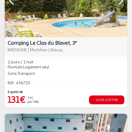
Camping Le Clos du Blavet, 3*
BRETAGNE
|
Morbihan
|
Bieuzy
2 jours / 1 nuit
Formule Logement seul
Sans Transport
Réf : 456720
à partir de
131€
TTC
VOIR L'OFFRE
par héb.