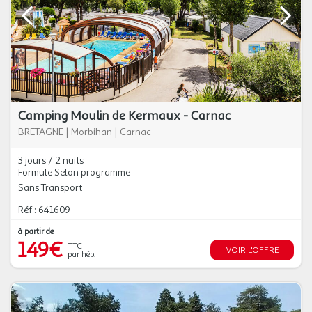
Camping Moulin de Kermaux - Carnac
BRETAGNE
|
Morbihan
|
Carnac
3 jours / 2 nuits
Formule Selon programme
Sans Transport
Réf : 641609
à partir de
149€
TTC
VOIR L'OFFRE
par héb.