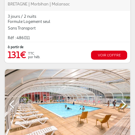
BRETAGNE
|
Morbihan
|
Malansac
3 jours / 2 nuits
Formule Logement seul
Sans Transport
Réf : 486011
à partir de
131€
TTC
VOIR L'OFFRE
par héb.