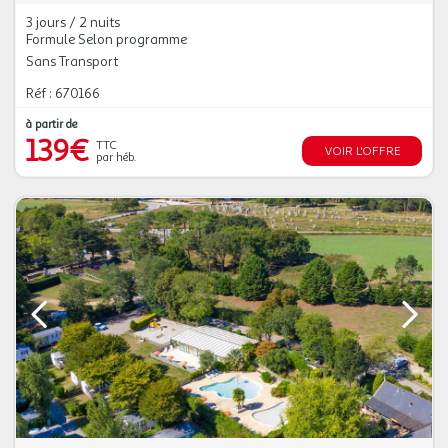
3 jours / 2 nuits
Formule Selon programme
Sans Transport
Réf : 670166
à partir de
139€
TTC
VOIR L'OFFRE
par héb.