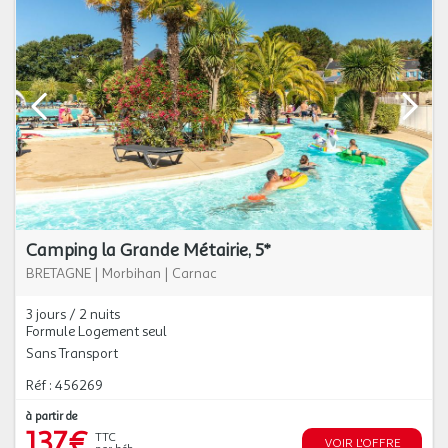
Camping la Grande Métairie, 5*
BRETAGNE
|
Morbihan
|
Carnac
3 jours / 2 nuits
Formule Logement seul
Sans Transport
Réf : 456269
à partir de
137€
TTC
VOIR L'OFFRE