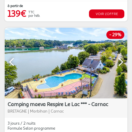
à partir de
139€
TTC
VOIR L'OFFRE
par héb.
-
29%
Camping maeva Respire Le Lac *** - Carnac
BRETAGNE
|
Morbihan
|
Carnac
3 jours / 2 nuits
Formule Selon programme