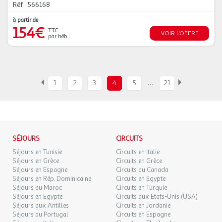
Réf : 566168
à partir de
154€
TTC
VOIR L'OFFRE
par héb.
…
1
2
3
4
5
21
SÉJOURS
CIRCUITS
Séjours en Tunisie
Circuits en Italie
Séjours en Grèce
Circuits en Grèce
Séjours en Espagne
Circuits au Canada
Séjours en Rép. Dominicaine
Circuits en Egypte
Séjours au Maroc
Circuits en Turquie
Séjours en Egypte
Circuits aux Etats-Unis (USA)
Séjours aux Antilles
Circuits en Jordanie
Séjours au Portugal
Circuits en Espagne