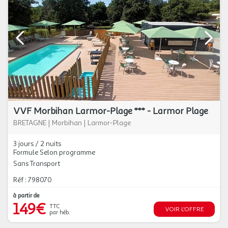
VVF Morbihan Larmor-Plage *** - Larmor Plage
BRETAGNE
|
Morbihan
|
Larmor-Plage
3 jours / 2 nuits
Formule Selon programme
Sans Transport
Réf : 798070
à partir de
149€
TTC
VOIR L'OFFRE
par héb.