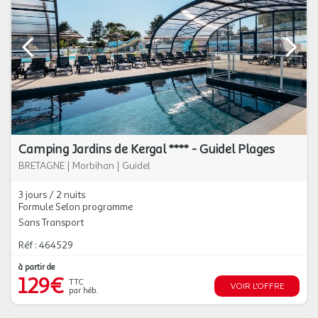
Camping Jardins de Kergal **** - Guidel Plages
BRETAGNE
|
Morbihan
|
Guidel
3 jours / 2 nuits
Formule Selon programme
Sans Transport
Réf : 464529
à partir de
129€
TTC
VOIR L'OFFRE
par héb.