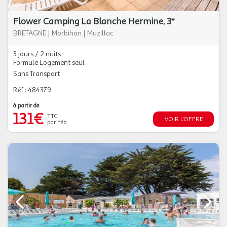
Flower Camping La Blanche Hermine, 3*
BRETAGNE
|
Morbihan
|
Muzillac
3 jours / 2 nuits
Formule Logement seul
Sans Transport
Réf : 484379
à partir de
131€
TTC
VOIR L'OFFRE
par héb.