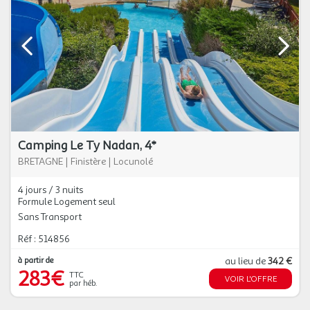
Camping Le Ty Nadan, 4*
BRETAGNE
|
Finistère
|
Locunolé
4 jours / 3 nuits
Formule Logement seul
Sans Transport
Réf : 514856
à partir de
au lieu de
342 €
283€
TTC
VOIR L'OFFRE
par héb.