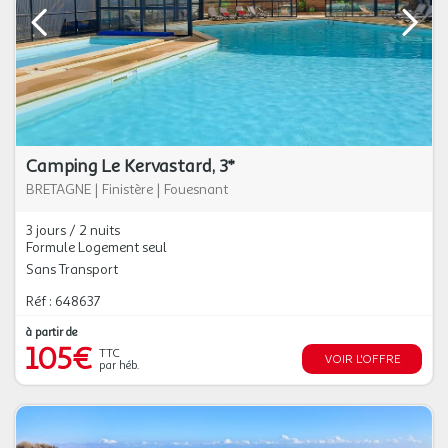
Camping Le Kervastard, 3*
BRETAGNE
|
Finistère
|
Fouesnant
3 jours / 2 nuits
Formule Logement seul
Sans Transport
Réf : 648637
à partir de
105€
TTC
VOIR L'OFFRE
par héb.