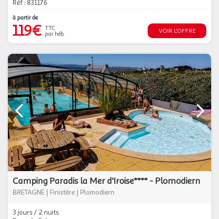
Réf : 831176
à partir de
119€
TTC
VOIR L'OFFRE
par héb.
Camping Paradis la Mer d'Iroise**** - Plomodiern
BRETAGNE
|
Finistère
|
Plomodiern
3 jours / 2 nuits