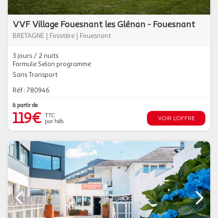
VVF Village Fouesnant les Glénan - Fouesnant
BRETAGNE
|
Finistère
|
Fouesnant
3 jours / 2 nuits
Formule Selon programme
Sans Transport
Réf : 780946
à partir de
119€
TTC
VOIR L'OFFRE
par héb.