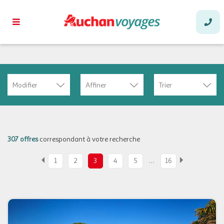
Modifier
Affiner
Trier
307 offres
correspondant à votre recherche
…
1
2
3
4
5
16