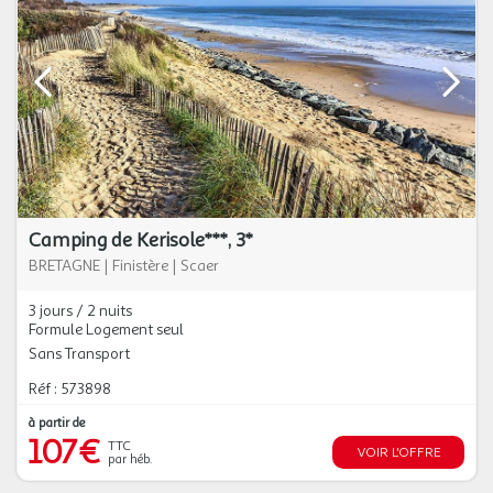
Camping de Kerisole***, 3*
BRETAGNE
|
Finistère
|
Scaer
3 jours / 2 nuits
Formule Logement seul
Sans Transport
Réf : 573898
à partir de
107€
TTC
VOIR L'OFFRE
par héb.