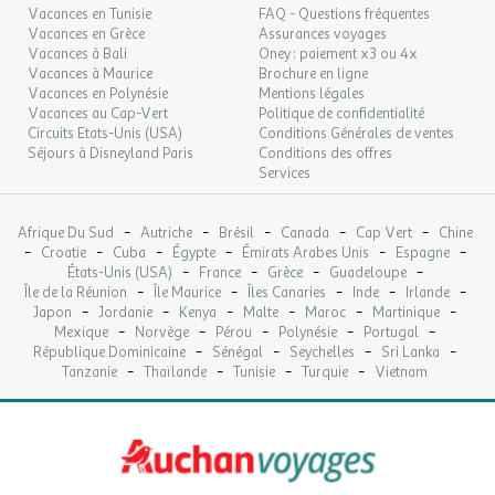
Vacances en Tunisie
FAQ - Questions fréquentes
Vacances en Grèce
Assurances voyages
Vacances à Bali
Oney : paiement x3 ou 4x
Vacances à Maurice
Brochure en ligne
Vacances en Polynésie
Mentions légales
Vacances au Cap-Vert
Politique de confidentialité
Circuits Etats-Unis (USA)
Conditions Générales de ventes
Séjours à Disneyland Paris
Conditions des offres
Services
-
-
-
-
-
Afrique Du Sud
Autriche
Brésil
Canada
Cap Vert
Chine
-
-
-
-
-
-
Croatie
Cuba
Égypte
Émirats Arabes Unis
Espagne
-
-
-
-
États-Unis (USA)
France
Grèce
Guadeloupe
-
-
-
-
-
Île de la Réunion
Île Maurice
Îles Canaries
Inde
Irlande
-
-
-
-
-
-
Japon
Jordanie
Kenya
Malte
Maroc
Martinique
-
-
-
-
-
Mexique
Norvège
Pérou
Polynésie
Portugal
-
-
-
-
République Dominicaine
Sénégal
Seychelles
Sri Lanka
-
-
-
-
Tanzanie
Thaïlande
Tunisie
Turquie
Vietnam