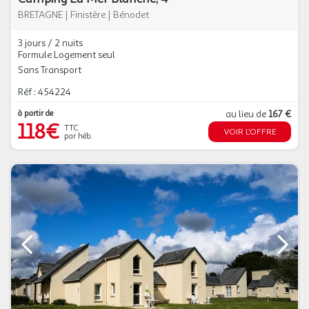
BRETAGNE
|
Finistère
|
Bénodet
3 jours / 2 nuits
Formule Logement seul
Sans Transport
Réf : 454224
à partir de
au lieu de
167 €
118€
TTC
VOIR L'OFFRE
par héb.