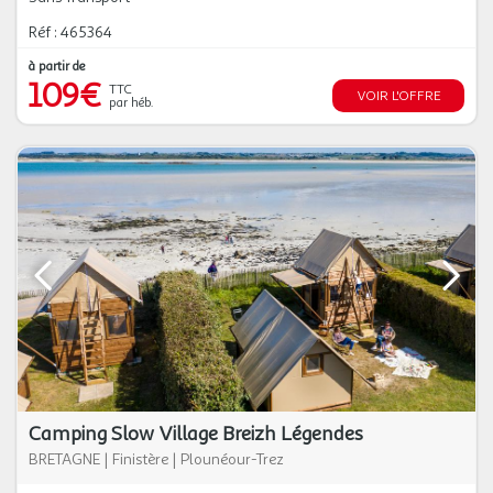
Réf : 465364
à partir de
109€
TTC
VOIR L'OFFRE
par héb.
Camping Slow Village Breizh Légendes
BRETAGNE
|
Finistère
|
Plounéour-Trez