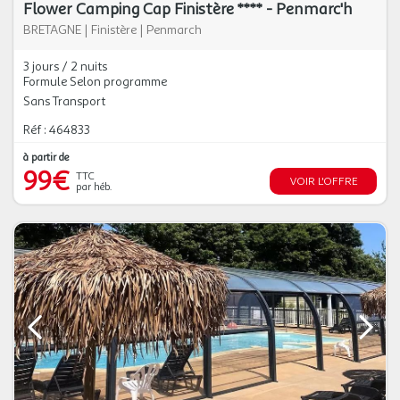
Flower Camping Cap Finistère **** - Penmarc'h
BRETAGNE
|
Finistère
|
Penmarch
3 jours / 2 nuits
Formule Selon programme
Sans Transport
Réf : 464833
à partir de
99€
TTC
VOIR L'OFFRE
par héb.