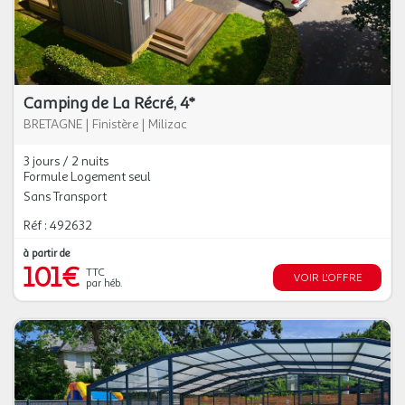
Camping de La Récré, 4*
BRETAGNE
|
Finistère
|
Milizac
3 jours / 2 nuits
Formule Logement seul
Sans Transport
Réf : 492632
à partir de
101€
TTC
VOIR L'OFFRE
par héb.