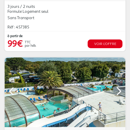
3 jours / 2 nuits
Formule Logement seul
Sans Transport
Réf : 457385
à partir de
99€
TTC
VOIR L'OFFRE
par héb.