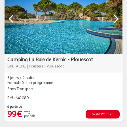
Camping La Baie de Kernic - Plouescat
BRETAGNE
|
Finistère
|
Plouescat
3 jours / 2 nuits
Formule Selon programme
Sans Transport
Réf : 641080
à partir de
99€
TTC
VOIR L'OFFRE
par héb.