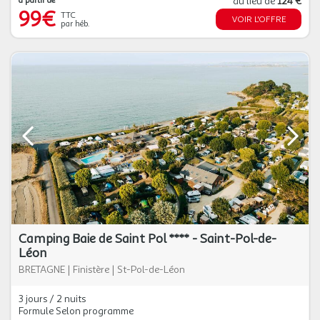
à partir de
au lieu de
124 €
99€
TTC
VOIR L'OFFRE
par héb.
Camping Baie de Saint Pol **** - Saint-Pol-de-
Léon
BRETAGNE
|
Finistère
|
St-Pol-de-Léon
3 jours / 2 nuits
Formule Selon programme