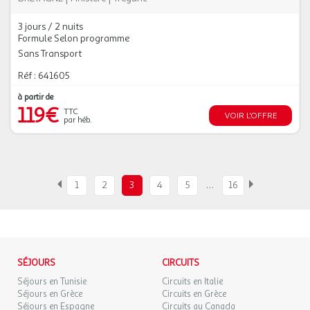
3 jours / 2 nuits
Formule Selon programme
Sans Transport
Réf : 641605
à partir de
119€
TTC
VOIR L'OFFRE
par héb.
…
1
2
3
4
5
16
SÉJOURS
CIRCUITS
Séjours en Tunisie
Circuits en Italie
Séjours en Grèce
Circuits en Grèce
Séjours en Espagne
Circuits au Canada