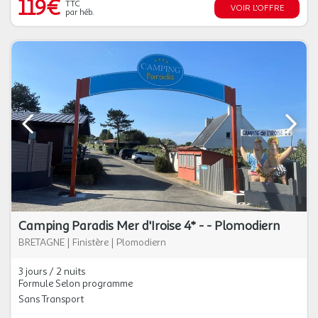
119€
TTC
VOIR L'OFFRE
par héb.
Camping Paradis Mer d'Iroise 4* - - Plomodiern
BRETAGNE
|
Finistère
|
Plomodiern
3 jours / 2 nuits
Formule Selon programme
Sans Transport