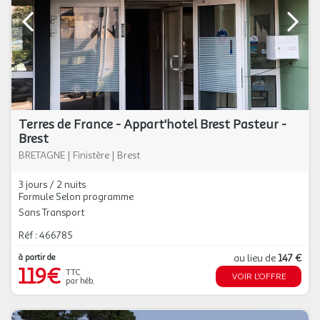
Terres de France - Appart'hotel Brest Pasteur -
Brest
BRETAGNE
|
Finistère
|
Brest
3 jours / 2 nuits
Formule Selon programme
Sans Transport
Réf : 466785
à partir de
au lieu de
147 €
119€
TTC
VOIR L'OFFRE
par héb.