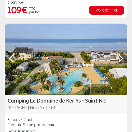
à partir de
109€
TTC
VOIR L'OFFRE
par héb.
Camping Le Domaine de Ker Ys - Saint Nic
BRETAGNE
|
Finistère
|
St-Nic
3 jours / 2 nuits
Formule Selon programme
Sans Transport