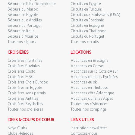
Séjours en Rép. Dominicaine
Circuits en Egypte
Séjours au Maroc
Circuits en Turquie
Séjours en Egypte
Circuits aux Etats-Unis (USA)
Séjours aux Antilles
Circuits en Jordanie
Séjours au Portugal
Circuits en Espagne
Séjours en Italie
Circuits en Thaïlande
Séjours à Maurice
Circuits au Portugal
Tous nos séjours
Tous nos circuits
CROISIÈRES
LOCATIONS
Croisières maritimes
Vacances en Bretagne
Croisières fluviales
Vacances en Corse
Croisières Costa
Vacances sur la Côte d'Azur
Croisières MSC
Vacances dans les Pyrénées
Croisières CroisiEurope
Vacances au ski
Croisières en Egypte
Vacances en Thalasso
Croisières sans permis
Vacances côte Atlantique
Croisières Antilles
Vacances dans les Alpes
Croisières Seychelles
Toutes nos résidences
Toutes nos croisières
Toutes nos campings
IDEES & COUPS DE COEUR
LIENS UTILES
Naya Clubs
Inscription newsletter
Clubs Héliades
Contactez-nous