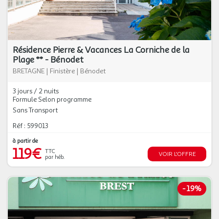
Résidence Pierre & Vacances La Corniche de la
Plage ** - Bénodet
BRETAGNE
|
Finistère
|
Bénodet
3 jours / 2 nuits
Formule Selon programme
Sans Transport
Réf : 599013
à partir de
119€
TTC
VOIR L'OFFRE
par héb.
-
19%