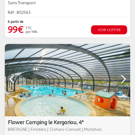
Sans Transport
Réf : 802563
à partir de
99€
TTC
VOIR L'OFFRE
par héb.
Flower Camping le Kergariou, 4*
BRETAGNE
|
Finistère
|
Clohars-Carnoët
|
Morbihan