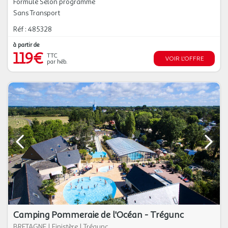
Formule Selon programme
Sans Transport
Réf : 485328
à partir de
119€
TTC
VOIR L'OFFRE
par héb.
Camping Pommeraie de l'Océan - Trégunc
BRETAGNE
|
Finistère
|
Trégunc