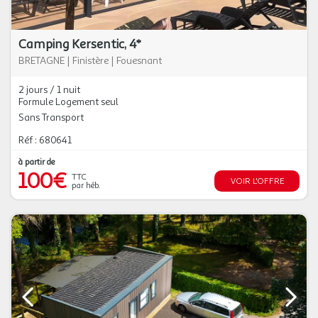
Camping Kersentic, 4*
BRETAGNE
|
Finistère
|
Fouesnant
2 jours / 1 nuit
Formule Logement seul
Sans Transport
Réf : 680641
à partir de
100€
TTC
VOIR L'OFFRE
par héb.