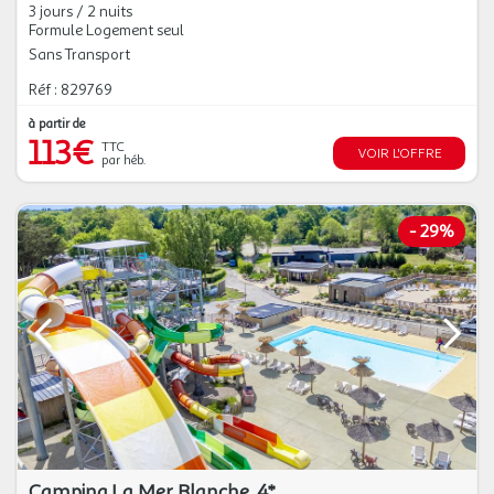
3 jours / 2 nuits
Formule Logement seul
Sans Transport
Réf : 829769
à partir de
113€
TTC
VOIR L'OFFRE
par héb.
-
29%
Camping La Mer Blanche, 4*