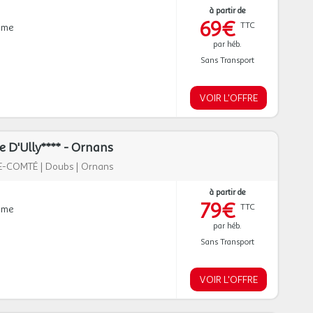
à partir de
69€
TTC
mme
par héb.
Sans Transport
VOIR L'OFFRE
 D'Ully**** - Ornans
E-COMTÉ
|
Doubs
|
Ornans
à partir de
79€
TTC
mme
par héb.
Sans Transport
VOIR L'OFFRE