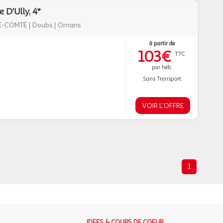
D'Ully, 4*
E-COMTÉ
|
Doubs
|
Ornans
à partir de
103€
TTC
par héb.
Sans Transport
VOIR L'OFFRE
1
IDEES & COUPS DE COEUR