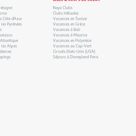
retagne
Naya Clubs
orse
Clubs Héliades
a Côte d'Azur
Vacances en Tunisie
les Pyrénées
Vacances en Grèce
i
Vacances à Bali
halasso
Vacances à Maurice
Atlantique
Vacances en Polynésie
 les Alpes
Vacances au Cap-Vert
idences
Circuits Etats-Unis (USA)
mpings
Séjours à Disneyland Paris