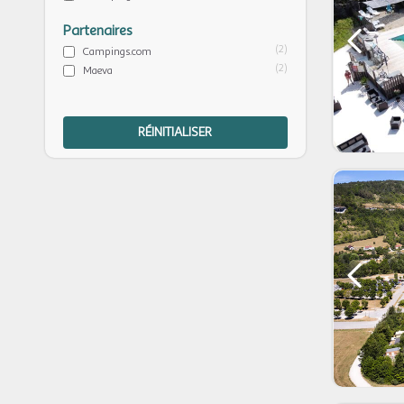
Partenaires
(2)
Campings.com
(2)
Maeva
RÉINITIALISER