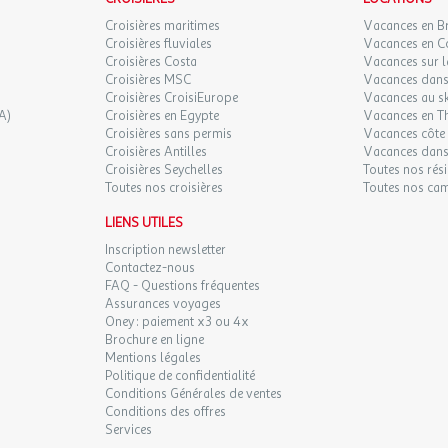
Croisières maritimes
Vacances en B
Croisières fluviales
Vacances en C
Croisières Costa
Vacances sur l
Croisières MSC
Vacances dans 
Croisières CroisiEurope
Vacances au sk
A)
Croisières en Egypte
Vacances en T
Croisières sans permis
Vacances côte 
Croisières Antilles
Vacances dans
Croisières Seychelles
Toutes nos rés
Toutes nos croisières
Toutes nos ca
LIENS UTILES
Inscription newsletter
Contactez-nous
FAQ - Questions fréquentes
Assurances voyages
Oney : paiement x3 ou 4x
Brochure en ligne
Mentions légales
Politique de confidentialité
Conditions Générales de ventes
Conditions des offres
Services