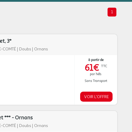
1
t, 3*
E-COMTÉ
|
Doubs
|
Ornans
à partir de
61€
TTC
par héb.
Sans Transport
VOIR L'OFFRE
t *** - Ornans
E-COMTÉ
|
Doubs
|
Ornans