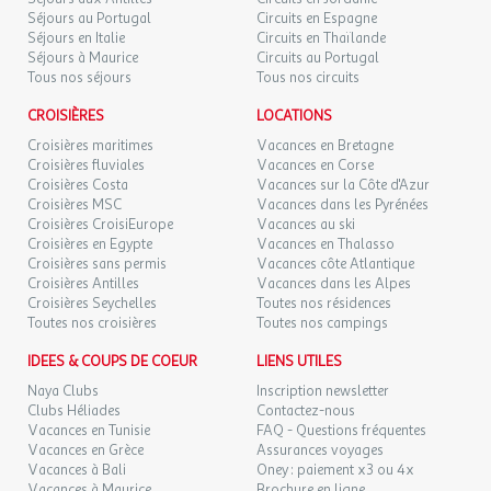
Séjours au Portugal
Circuits en Espagne
Séjours en Italie
Circuits en Thaïlande
Séjours à Maurice
Circuits au Portugal
Tous nos séjours
Tous nos circuits
CROISIÈRES
LOCATIONS
Croisières maritimes
Vacances en Bretagne
Croisières fluviales
Vacances en Corse
Croisières Costa
Vacances sur la Côte d'Azur
Croisières MSC
Vacances dans les Pyrénées
Croisières CroisiEurope
Vacances au ski
Croisières en Egypte
Vacances en Thalasso
Croisières sans permis
Vacances côte Atlantique
Croisières Antilles
Vacances dans les Alpes
Croisières Seychelles
Toutes nos résidences
Toutes nos croisières
Toutes nos campings
IDEES & COUPS DE COEUR
LIENS UTILES
Naya Clubs
Inscription newsletter
Clubs Héliades
Contactez-nous
Vacances en Tunisie
FAQ - Questions fréquentes
Vacances en Grèce
Assurances voyages
Vacances à Bali
Oney : paiement x3 ou 4x
Vacances à Maurice
Brochure en ligne