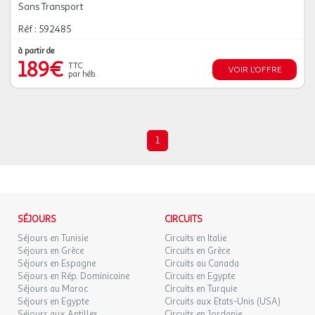
Sans Transport
Réf : 592485
à partir de
189€
TTC
VOIR L'OFFRE
par héb.
1
SÉJOURS
CIRCUITS
Séjours en Tunisie
Circuits en Italie
Séjours en Grèce
Circuits en Grèce
Séjours en Espagne
Circuits au Canada
Séjours en Rép. Dominicaine
Circuits en Egypte
Séjours au Maroc
Circuits en Turquie
Séjours en Egypte
Circuits aux Etats-Unis (USA)
Séjours aux Antilles
Circuits en Jordanie