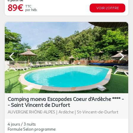
à partir de
89€
TTC
VOIR L'OFFRE
par héb.
Camping maeva Escapades Coeur d'Ardèche **** -
- Saint Vincent de Durfort
AUVERGNE RHÔNE-ALPES
|
Ardèche
|
St-Vincent-de-Durfort
4 jours / 3 nuits
Formule Selon programme