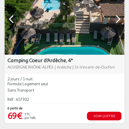
Camping Coeur d'Ardèche, 4*
AUVERGNE RHÔNE-ALPES
|
Ardèche
|
St-Vincent-de-Durfort
2 jours / 1 nuit
Formule Logement seul
Sans Transport
Réf : 457302
à partir de
69€
TTC
VOIR L'OFFRE
par héb.