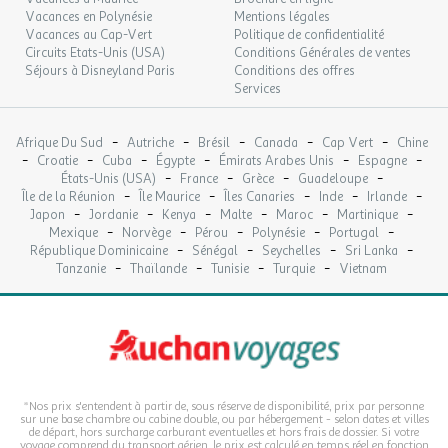
Vacances en Polynésie
Mentions légales
Vacances au Cap-Vert
Politique de confidentialité
Circuits Etats-Unis (USA)
Conditions Générales de ventes
Séjours à Disneyland Paris
Conditions des offres
Services
-
-
-
-
-
Afrique Du Sud
Autriche
Brésil
Canada
Cap Vert
Chine
-
-
-
-
-
-
Croatie
Cuba
Égypte
Émirats Arabes Unis
Espagne
-
-
-
-
États-Unis (USA)
France
Grèce
Guadeloupe
-
-
-
-
-
Île de la Réunion
Île Maurice
Îles Canaries
Inde
Irlande
-
-
-
-
-
-
Japon
Jordanie
Kenya
Malte
Maroc
Martinique
-
-
-
-
-
Mexique
Norvège
Pérou
Polynésie
Portugal
-
-
-
-
République Dominicaine
Sénégal
Seychelles
Sri Lanka
-
-
-
-
Tanzanie
Thaïlande
Tunisie
Turquie
Vietnam
*Nos prix s'entendent à partir de, sous réserve de disponibilité, prix par personne
sur une base chambre ou cabine double, ou par hébergement - selon dates et villes
de départ, hors surcharge carburant eventuelles et hors frais de dossier. Si votre
voyage comprend du transport aérien, le prix est calculé en temps réel en fonction