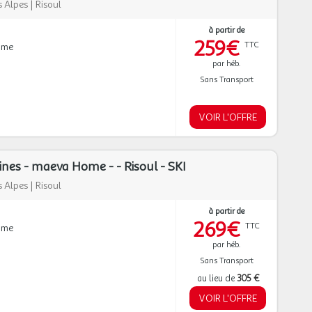
 Alpes
|
Risoul
à partir de
259€
TTC
mme
par héb.
Sans Transport
VOIR L'OFFRE
ines - maeva Home - - Risoul - SKI
 Alpes
|
Risoul
à partir de
269€
TTC
mme
par héb.
Sans Transport
au lieu de
305 €
VOIR L'OFFRE