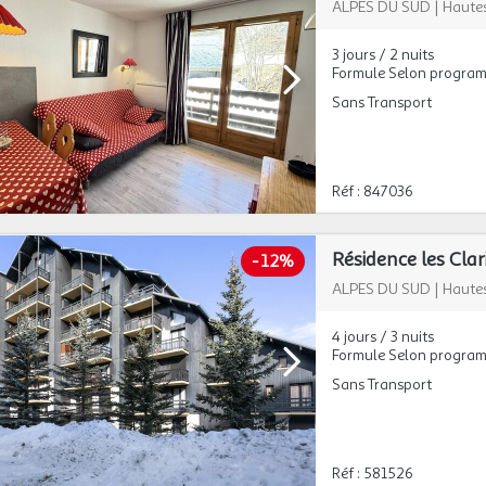
ALPES DU SUD
|
Hautes
3 jours / 2 nuits
Formule Selon progra
Sans Transport
Réf : 847036
Résidence les Clar
-
12%
ALPES DU SUD
|
Hautes
4 jours / 3 nuits
Formule Selon progra
Sans Transport
Réf : 581526