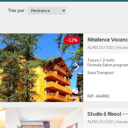
Trier par :
Résidence Vacancé
-
12%
ALPES DU SUD
|
Hautes
3 jours / 2 nuits
Formule Selon progra
Sans Transport
Réf : 464882
Studio à Risoul - -
ALPES DU SUD
|
Hautes