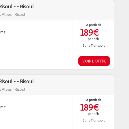
soul - - Risoul
 Alpes
|
Risoul
à partir de
189€
TTC
mme
par héb.
Sans Transport
VOIR L'OFFRE
soul - - Risoul
 Alpes
|
Risoul
à partir de
189€
TTC
mme
par héb.
Sans Transport