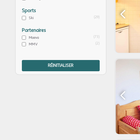
Sports
(29)
Ski
Partenaires
(73)
Maeva
(2)
MMV
RÉINITIALISER