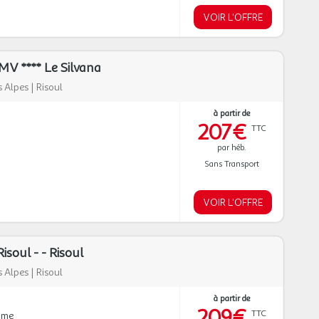
VOIR L'OFFRE
V **** Le Silvana
 Alpes
|
Risoul
à partir de
207€
TTC
par héb.
Sans Transport
VOIR L'OFFRE
soul - - Risoul
 Alpes
|
Risoul
à partir de
209€
TTC
mme