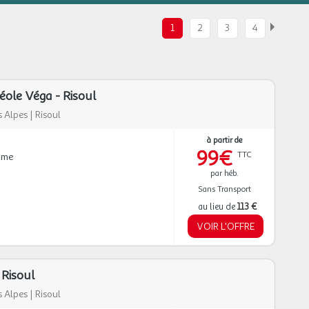
1
2
3
4
ole Véga - Risoul
 Alpes
|
Risoul
à partir de
99€
TTC
mme
par héb.
Sans Transport
au lieu de
113 €
VOIR L'OFFRE
 Risoul
 Alpes
|
Risoul