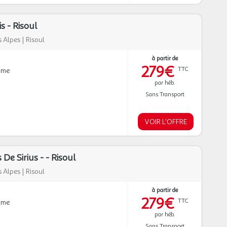
 - Risoul
 Alpes
|
Risoul
à partir de
279€
TTC
mme
par héb.
Sans Transport
VOIR L'OFFRE
De Sirius - - Risoul
 Alpes
|
Risoul
à partir de
279€
TTC
mme
par héb.
Sans Transport