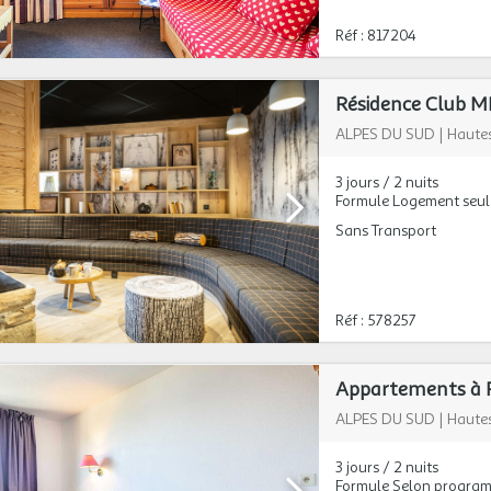
Réf : 817204
Résidence Club MM
ALPES DU SUD
|
Hautes
3 jours / 2 nuits
Formule Logement seul
Sans Transport
Réf : 578257
Appartements à Ri
ALPES DU SUD
|
Hautes
3 jours / 2 nuits
Formule Selon progra