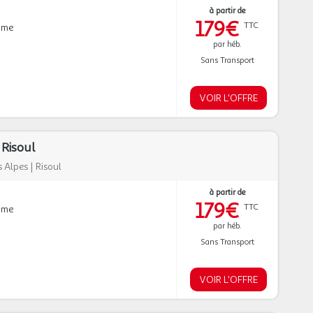
à partir de
179€
TTC
mme
par héb.
Sans Transport
VOIR L'OFFRE
 Risoul
 Alpes
|
Risoul
à partir de
179€
TTC
mme
par héb.
Sans Transport
VOIR L'OFFRE