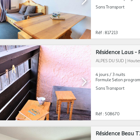
Sans Transport
Réf : 817213
Résidence Laus - 
ALPES DU SUD
|
Hautes
4 jours / 3 nuits
Formule Selon progra
Sans Transport
Réf : 508670
Résidence Beau T2 