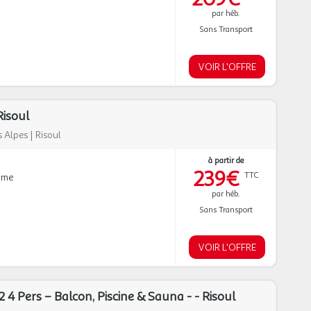
par héb.
Sans Transport
VOIR L'OFFRE
Risoul
 Alpes
|
Risoul
à partir de
239€
TTC
mme
par héb.
Sans Transport
VOIR L'OFFRE
4 Pers – Balcon, Piscine & Sauna - - Risoul