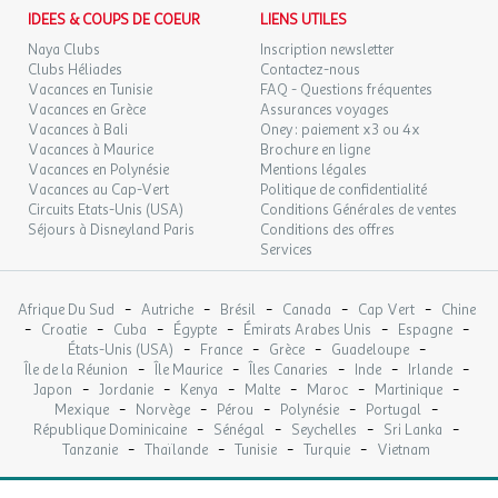
IDEES & COUPS DE COEUR
LIENS UTILES
Tranches d'âge modulables selon les effectifs.
Clubs 6-10 ans littoral
Naya Clubs
Inscription newsletter
Clubs Héliades
Contactez-nous
Club des Kidz
: De 6 à 10 ans
Vacances en Tunisie
FAQ - Questions fréquentes
Vacances en Grèce
Assurances voyages
Vacances à Bali
Oney : paiement x3 ou 4x
Fonctionnent toute la journée 5j/7, fermés samedi et dimanche,
Vacances à Maurice
Brochure en ligne
pendant les vacances scolaires françaises de la Toussaint, de
Vacances en Polynésie
Mentions légales
Vacances au Cap-Vert
Politique de confidentialité
printemps et d’été. Clubs fermés pendant les autres périodes.
Circuits Etats-Unis (USA)
Conditions Générales de ventes
Clubs +10 ans littoral
Séjours à Disneyland Paris
Conditions des offres
Services
La Ruche
: De 11 à 13 ans et de 14 à 17 ans.
-
-
-
-
-
Afrique Du Sud
Autriche
Brésil
Canada
Cap Vert
Chine
Fonctionnent toute la journée 5j/7 (fermés samedi et dimanche)
-
-
-
-
-
-
Croatie
Cuba
Égypte
Émirats Arabes Unis
Espagne
pendant les vacances scolaires françaises de la Toussaint, de
-
-
-
-
États-Unis (USA)
France
Grèce
Guadeloupe
printemps et d’été. Clubs fermés pendant les autres périodes.
-
-
-
-
-
Île de la Réunion
Île Maurice
Îles Canaries
Inde
Irlande
-
-
-
-
-
-
Japon
Jordanie
Kenya
Malte
Maroc
Martinique
Cours de stretching et relaxation
-
-
-
-
-
Mexique
Norvège
Pérou
Polynésie
Portugal
-
-
-
-
République Dominicaine
Sénégal
Seychelles
Sri Lanka
Gym douce, étirements, relaxation : nos coachs organisent des
-
-
-
-
Tanzanie
Thaïlande
Tunisie
Turquie
Vietnam
séances plusieurs fois par semaine.