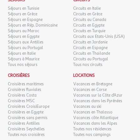
Animations & Festivités
SÉJOURS
CIRCUITS
Séjours en Tunisie
Circuits en Italie
Animations de journées et de soirées
: jeux apéro, quiz, blind-test,
Séjours en Grèce
Circuits en Grèce
énigmes, soirées à thème/dansantes, cabarets et spectacles
Séjours en Espagne
Circuits au Canada
(selon périodes)...
Séjours en Rép. Dominicaine
Circuits en Egypte
Séjours au Maroc
Circuits en Turquie
Séjours en Egypte
Circuits aux Etats-Unis (USA)
Clubs Enfants de 4 mois à 17 ans
Séjours aux Antilles
Circuits en Jordanie
Séjours au Portugal
Circuits en Espagne
Club enfant -6 ans littoral
Séjours en Italie
Circuits en Thaïlande
Séjours à Maurice
Circuits au Portugal
Pour les enfants de 4 mois à 5 ans.
Tous nos séjours
Tous nos circuits
Club des Babyz
: 4 mois à 2 ans
CROISIÈRES
LOCATIONS
Club des Happyz
: 3 ans à 5 ans
Croisières maritimes
Vacances en Bretagne
Selon disponibilité au moment de la réservation (nombre de
Croisières fluviales
Vacances en Corse
Croisières Costa
Vacances sur la Côte d'Azur
places limité).
Croisières MSC
Vacances dans les Pyrénées
Croisières CroisiEurope
Vacances au ski
Croisières en Egypte
Vacances en Thalasso
Ouverts toute la journée 5j/7, fermés samedi et dimanche.
Croisières sans permis
Vacances côte Atlantique
Fonctionnent toute la journée pendant les vacances scolaires
Croisières Antilles
Vacances dans les Alpes
françaises de printemps, de la Toussaint et d’été. Clubs fermés
Croisières Seychelles
Toutes nos résidences
pendant les autres périodes. A partir de 17 heures, les enfants de
Toutes nos croisières
Toutes nos campings
2 ans à moins de 6 ans sont regroupés dans un même lieu.