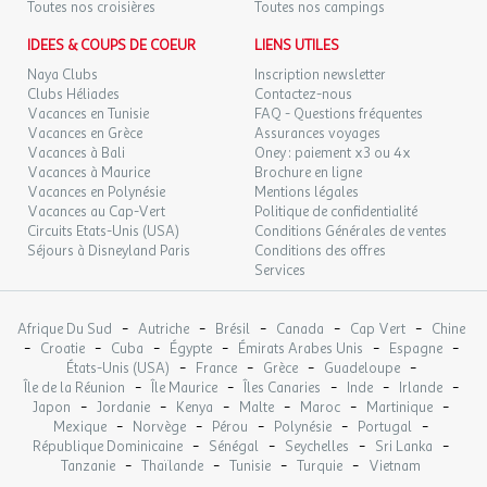
LUN.
93 €
Toutes nos croisières
Toutes nos campings
/pers.
Retour le
L'établissement n’est pas adapté pour les personnes à mobilité
30
01/12/2026
NOV.
réduite.
IDEES & COUPS DE COEUR
LIENS UTILES
déc. 2026
Naya Clubs
Inscription newsletter
Restaurants & Bars
Clubs Héliades
Contactez-nous
MAR.
Vacances en Tunisie
FAQ - Questions fréquentes
93 €
/pers.
Retour le
01
Lors de votre séjour, vous serez hébergés avec la formule
«
Vacances en Grèce
Assurances voyages
02/12/2026
DÉC.
Logement et petit-déjeuner«.
Vacances à Bali
Oney : paiement x3 ou 4x
Vacances à Maurice
Brochure en ligne
MER.
Rien de tel qu’un excellent petit-déjeuner pour commencer la
93 €
Vacances en Polynésie
Mentions légales
/pers.
Retour le
02
03/12/2026
journée ! Ce petit-déjeuner continental composé de produits du
Vacances au Cap-Vert
Politique de confidentialité
DÉC.
Circuits Etats-Unis (USA)
Conditions Générales de ventes
terroir 100% Normandie vous comblera : pains et viennoiseries,
Séjours à Disneyland Paris
Conditions des offres
salade de fruits, fruits secs et fruits frais, céréales, confitures
JEU.
93 €
/pers.
Retour le
Services
03
artisanales, yaourts onctueux, fromages et beurres de
04/12/2026
DÉC.
Normandie, mais aussi jus de pomme, de poire artisanaux, œufs
bio plein air, café et thé bio issus du commerce équitable.
-
-
-
-
-
Afrique Du Sud
Autriche
Brésil
Canada
Cap Vert
Chine
VEN.
101 €
/pers.
Retour le
-
-
-
-
-
-
04
Croatie
Cuba
Égypte
Émirats Arabes Unis
Espagne
05/12/2026
-
-
-
-
DÉC.
États-Unis (USA)
France
Grèce
Guadeloupe
Rituels & Sensations
-
-
-
-
-
Île de la Réunion
Île Maurice
Îles Canaries
Inde
Irlande
-
-
-
-
-
-
Japon
Jordanie
Kenya
Malte
Maroc
Martinique
SAM.
138 €
Installée dans un site privilégié entre la plage et le cœur de
/pers.
Retour le
05
-
-
-
-
-
Mexique
Norvège
Pérou
Polynésie
Portugal
06/12/2026
Deauville, la thalasso Deauville by Algotherm, a été conçue pour
DÉC.
-
-
-
-
République Dominicaine
Sénégal
Seychelles
Sri Lanka
retrouver forme et plénitude. Véritable temple du bien-être, il est
-
-
-
-
Tanzanie
Thaïlande
Tunisie
Turquie
Vietnam
DIM.
équipé de salons d'attente, de cabines spacieuses et de matériel