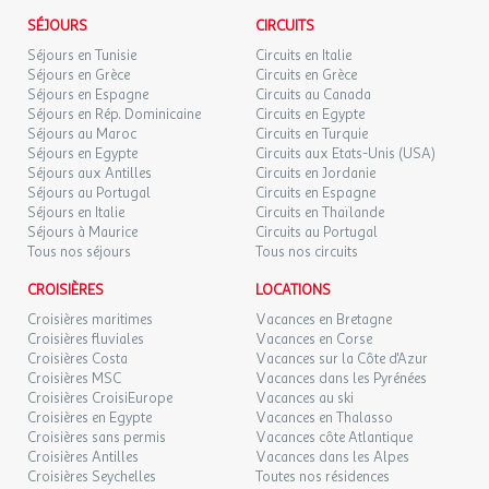
NOV.
l'agence et le voyagiste ne pourraient être considérés comme
SÉJOURS
CIRCUITS
Hébergement
responsables en cas de refus d'entrée sur le territoire par les
MAR.
98 €
/pers.
Retour le
Séjours en Tunisie
Circuits en Italie
24
25/11/2026
L’
Hôtel Le Chantilly 2*
vous propose 17 chambres confortables
autorités locales. L'autorisation de sortie du territoire est
Séjours en Grèce
Circuits en Grèce
NOV.
décorées avec goût, toutes dans un style différent.
nécessaire pour tout mineur voyageant sans l'un de ses parents
Séjours en Espagne
Circuits au Canada
titulaires de l'autorité parentale.
Séjours en Rép. Dominicaine
Circuits en Egypte
MER.
98 €
/pers.
Retour le
25
Séjours au Maroc
Circuits en Turquie
26/11/2026
NOV.
Séjours en Egypte
Circuits aux Etats-Unis (USA)
Exactitude des identités :
Equipements :
Séjours aux Antilles
Circuits en Jordanie
Les voyageurs doivent s'assurer de l'exactitude des identités
Séjours au Portugal
Circuits en Espagne
JEU.
117 €
/pers.
Retour le
Isolation phonique.
(noms de famille, nom de naissance, prénom, date de naissance,
26
Séjours en Italie
Circuits en Thaïlande
27/11/2026
NOV.
chauffage.
etc.) de chaque participants au voyage.
Séjours à Maurice
Circuits au Portugal
Connexion Wifi haut débit.
Tous nos séjours
Tous nos circuits
VEN.
117 €
Télévision à écran plat avec les chaînes satellite.
/pers.
Retour le
27
28/11/2026
CROISIÈRES
LOCATIONS
Plateau de courtoisie avec thé/café (sur demande).
NOV.
Croisières maritimes
Salle de bains avec baignoire ou douche et sèche-
Vacances en Bretagne
Croisières fluviales
Vacances en Corse
SAM.
cheveux.
143 €
/pers.
Retour le
28
Croisières Costa
Vacances sur la Côte d'Azur
29/11/2026
NOV.
Croisières MSC
Vacances dans les Pyrénées
Croisières CroisiEurope
Vacances au ski
DIM.
Croisières en Egypte
Vacances en Thalasso
Chambre Standard
88 €
/pers.
Retour le
29
Croisières sans permis
Vacances côte Atlantique
30/11/2026
Superficie : 16 m² - Capacité : 2 adultes ou 2 adultes + 1 enfant
NOV.
Croisières Antilles
Vacances dans les Alpes
maximum.
Croisières Seychelles
Toutes nos résidences