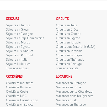
67 €
/pers.
Retour le
19
Fondation Louis Vuitton, le musée Rodin ou encore le musée
20/08/2026
86 €
au lieu de
AOÛT
d’Orsay, tous accessibles en transport en commun. Les
passionnés de sport pourront quant à eux assister à des
SAM.
70 €
/pers.
Retour le
SÉJOURS
22
CIRCUITS
événements au Parc des Princes ou au Stade Jean-Bouin. L’hôtel
23/08/2026
89 €
au lieu de
AOÛT
est parfaitement desservi par les transports en commun. À
Séjours en Tunisie
Circuits en Italie
proximité, la station de métro "Porte de Versailles" (ligne 12) et la
Séjours en Grèce
Circuits en Grèce
DIM.
67 €
Séjours en Espagne
Circuits au Canada
ligne de tramway T3a facilitent l’accès au centre de Paris. Les
/pers.
Retour le
23
24/08/2026
86 €
Séjours en Rép. Dominicaine
au lieu de
Circuits en Egypte
aéroports de Paris-Orly et Charles de Gaulle sont respectivement
AOÛT
Séjours au Maroc
Circuits en Turquie
à moins de 15 km et 35 km de l’hôtel, et la gare Montparnasse,
Séjours en Egypte
Circuits aux Etats-Unis (USA)
LUN.
67 €
desservant des destinations nationales et internationales, se
/pers.
Retour le
Séjours aux Antilles
Circuits en Jordanie
24
25/08/2026
86 €
trouve à environ 20 minutes en transport.
au lieu de
Séjours au Portugal
Circuits en Espagne
AOÛT
Séjours en Italie
Circuits en Thaïlande
Séjours à Maurice
Circuits au Portugal
MAR.
67 €
Informations importantes
/pers.
Retour le
25
Tous nos séjours
Tous nos circuits
26/08/2026
86 €
au lieu de
AOÛT
Modification gratuite ou annulation avec remboursement à
CROISIÈRES
LOCATIONS
hauteur de 80%. Se référer aux Conditions Générales de Vente
MER.
67 €
Croisières maritimes
/pers.
Vacances en Bretagne
Retour le
26
applicables.
27/08/2026
86 €
au lieu de
Croisières fluviales
Vacances en Corse
AOÛT
Croisières Costa
Vacances sur la Côte d'Azur
Adresse
Croisières MSC
Vacances dans les Pyrénées
JEU.
67 €
/pers.
Retour le
27
Croisières CroisiEurope
Vacances au ski
28/08/2026
86 €
au lieu de
rue du Moulin, 1, 92170, Vanves, Ile-de-France, France, Hauts-de-
AOÛT
Croisières en Egypte
Vacances en Thalasso