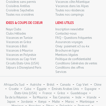
Croisières sans permis
Vacances côte Atlantique
Seine
Croisières Antilles
Vacances dans les Alpes
SAM.
70 €
/pers.
Retour le
29
Croisières Seychelles
Toutes nos résidences
30/08/2026
89 €
au lieu de
Bon à savoir
AOÛT
Toutes nos croisières
Toutes nos campings
Arrivée à partir de 15:00
DIM.
IDEES & COUPS DE COEUR
LIENS UTILES
67 €
/pers.
Retour le
30
31/08/2026
86 €
au lieu de
Naya Clubs
Inscription newsletter
AOÛT
Clubs Héliades
Contactez-nous
Vacances en Tunisie
FAQ - Questions fréquentes
LUN.
71 €
/pers.
Retour le
31
Vacances en Grèce
Assurances voyages
01/09/2026
89 €
au lieu de
AOÛT
Vacances à Bali
Oney : paiement x3 ou 4x
Vacances à Maurice
Brochure en ligne
sept. 2026
Vacances en Polynésie
Mentions légales
Vacances au Cap-Vert
Politique de confidentialité
MAR.
Circuits Etats-Unis (USA)
81 €
Conditions Générales de ventes
/pers.
Retour le
01
02/09/2026
Séjours à Disneyland Paris
Conditions des offres
99 €
au lieu de
SEPT.
Services
MER.
81 €
/pers.
Retour le
02
03/09/2026
-
-
-
-
-
99 €
Afrique Du Sud
au lieu de
Autriche
Brésil
Canada
Cap Vert
Chine
SEPT.
-
-
-
-
-
-
Croatie
Cuba
Égypte
Émirats Arabes Unis
Espagne
-
-
-
-
États-Unis (USA)
France
Grèce
Guadeloupe
JEU.
81 €
-
-
-
-
-
/pers.
Retour le
Île de la Réunion
Île Maurice
Îles Canaries
Inde
Irlande
03
04/09/2026
99 €
au lieu de
-
-
-
-
-
-
Japon
Jordanie
Kenya
Malte
Maroc
Martinique
SEPT.
-
-
-
-
-