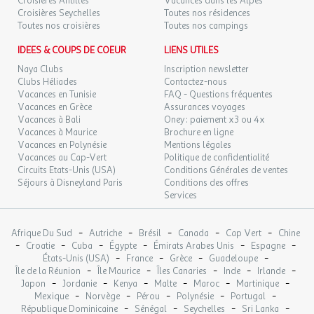
114 €
Croisières Antilles
Vacances dans les Alpes
/pers.
Retour le
08
09/09/2026
Croisières Seychelles
Toutes nos résidences
133 €
au lieu de
SEPT.
Toutes nos croisières
Toutes nos campings
MER.
111 €
IDEES & COUPS DE COEUR
LIENS UTILES
/pers.
Retour le
09
10/09/2026
129 €
au lieu de
SEPT.
Naya Clubs
Inscription newsletter
Clubs Héliades
Contactez-nous
JEU.
Vacances en Tunisie
FAQ - Questions fréquentes
153 €
/pers.
Retour le
10
Vacances en Grèce
Assurances voyages
11/09/2026
174 €
au lieu de
SEPT.
Vacances à Bali
Oney : paiement x3 ou 4x
Vacances à Maurice
Brochure en ligne
VEN.
81 €
Vacances en Polynésie
Mentions légales
/pers.
Retour le
11
12/09/2026
100 €
Vacances au Cap-Vert
Politique de confidentialité
au lieu de
SEPT.
Circuits Etats-Unis (USA)
Conditions Générales de ventes
Séjours à Disneyland Paris
Conditions des offres
SAM.
90 €
/pers.
Retour le
Services
12
13/09/2026
110 €
au lieu de
SEPT.
-
-
-
-
-
Afrique Du Sud
Autriche
Brésil
Canada
Cap Vert
Chine
DIM.
72 €
/pers.
Retour le
-
-
-
-
-
-
13
Croatie
Cuba
Égypte
Émirats Arabes Unis
Espagne
14/09/2026
93 €
au lieu de
-
-
-
-
SEPT.
États-Unis (USA)
France
Grèce
Guadeloupe
-
-
-
-
-
Île de la Réunion
Île Maurice
Îles Canaries
Inde
Irlande
-
-
-
-
-
-
Japon
Jordanie
Kenya
Malte
Maroc
Martinique
LUN.
96 €
/pers.
Retour le
14
-
-
-
-
-
Mexique
Norvège
Pérou
Polynésie
Portugal
15/09/2026
120 €
au lieu de
SEPT.
-
-
-
-
République Dominicaine
Sénégal
Seychelles
Sri Lanka