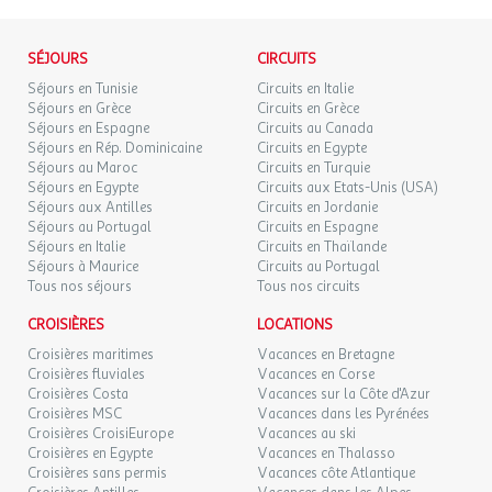
LUN.
73 €
/pers.
Retour le
24
Equipements
25/08/2026
94 €
au lieu de
AOÛT
Parking public (Prix moyen par jour : 33.5 EUR), wifi, salle de
SÉJOURS
CIRCUITS
sept. 2026
fitness, accès handicapés, restaurant(s), bagagerie (gratuit),
Séjours en Tunisie
Circuits en Italie
bar/lounge
Séjours en Grèce
Circuits en Grèce
MAR.
111 €
/pers.
Retour le
Séjours en Espagne
01
Circuits au Canada
02/09/2026
129 €
au lieu de
Séjours en Rép. Dominicaine
SEPT.
Circuits en Egypte
Bon à savoir
Séjours au Maroc
Circuits en Turquie
Séjours en Egypte
Circuits aux Etats-Unis (USA)
MER.
111 €
Arrivée à partir de 14:00 jusqu'à 22:00
/pers.
Retour le
02
Séjours aux Antilles
Circuits en Jordanie
03/09/2026
129 €
au lieu de
Départ à partir de 07:00 jusqu'à 12:00
SEPT.
Séjours au Portugal
Circuits en Espagne
Réception 24h
Séjours en Italie
Circuits en Thaïlande
JEU.
Séjours à Maurice
Circuits au Portugal
106 €
/pers.
Retour le
03
Tous nos séjours
Tous nos circuits
04/09/2026
124 €
au lieu de
SEPT.
CROISIÈRES
LOCATIONS
DIM.
82 €
/pers.
Retour le
06
Croisières maritimes
Vacances en Bretagne
07/09/2026
104 €
au lieu de
SEPT.
Croisières fluviales
Vacances en Corse
Croisières Costa
Vacances sur la Côte d'Azur
Croisières MSC
Vacances dans les Pyrénées
LUN.
90 €
/pers.
Retour le
07
Croisières CroisiEurope
Vacances au ski
08/09/2026
114 €
au lieu de
SEPT.
Croisières en Egypte
Vacances en Thalasso
Croisières sans permis
Vacances côte Atlantique
MAR.