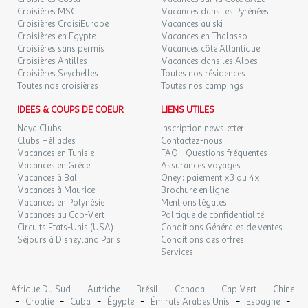
Les horaires de vols vous seront confirmés : pour le vol aller, lors
Croisières MSC
Vacances dans les Pyrénées
DIM.
1011 €
de la réception de la convocation aéroport, pour le vol retour
/pers.
Retour le
13
Croisières CroisiEurope
Vacances au ski
16/06/2027
directement sur place par notre représentant à destination.
JUIN
Croisières en Egypte
Vacances en Thalasso
Croisières sans permis
Vacances côte Atlantique
LUN.
Nous vous proposons en complément de nos départs de Paris, des
630 €
Croisières Antilles
Vacances dans les Alpes
/pers.
Retour le
14
17/06/2027
Croisières Seychelles
Toutes nos résidences
séjours au départ de Province (en train ou en avion). Les horaires
JUIN
Toutes nos croisières
Toutes nos campings
et le mode d’acheminement vous seront confirmés lors de la
réception de vos documents de voyages.
MAR.
1011 €
IDEES & COUPS DE COEUR
LIENS UTILES
/pers.
Retour le
15
La continuité de votre acheminement jusqu’à votre destination
18/06/2027
JUIN
Naya Clubs
Inscription newsletter
finale est assuré directement par la compagnie aérienne, même
Clubs Héliades
Contactez-nous
en cas de perturbations à l’aller ou au retour.
MER.
Vacances en Tunisie
FAQ - Questions fréquentes
643 €
/pers.
Retour le
16
Vacances en Grèce
Assurances voyages
19/06/2027
JUIN
Vacances à Bali
Oney : paiement x3 ou 4x
Vacances à Maurice
Brochure en ligne
JEU.
854 €
Vacances en Polynésie
Mentions légales
/pers.
Retour le
17
20/06/2027
Vacances au Cap-Vert
Politique de confidentialité
JUIN
Circuits Etats-Unis (USA)
Conditions Générales de ventes
Séjours à Disneyland Paris
Conditions des offres
VEN.
848 €
/pers.
Retour le
Services
18
21/06/2027
JUIN
-
-
-
-
-
Afrique Du Sud
Autriche
Brésil
Canada
Cap Vert
Chine
SAM.
1011 €
/pers.
Retour le
-
-
-
-
-
-
19
Croatie
Cuba
Égypte
Émirats Arabes Unis
Espagne
22/06/2027