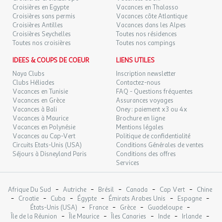
DIM.
Croisières en Egypte
Vacances en Thalasso
111 €
Equipements
/pers.
Retour le
22
Croisières sans permis
Vacances côte Atlantique
23/11/2026
127 €
au lieu de
NOV.
Croisières Antilles
Vacances dans les Alpes
Parking privé (gratuit), parking public (gratuit), bain bouillonnant
Croisières Seychelles
Toutes nos résidences
(gratuit), terrasse, wifi, accès handicapés, restaurant(s),
LUN.
114 €
Toutes nos croisières
Toutes nos campings
/pers.
Retour le
23
bagagerie, piscine intérieure (gratuit), bar/lounge, sauna (Prix
24/11/2026
130 €
au lieu de
NOV.
moyen par jour : 15 EUR), nettoyage écologique, promotion de la
IDEES & COUPS DE COEUR
LIENS UTILES
réutilisation des serviettes de bain , système de recyclage à
Naya Clubs
Inscription newsletter
MAR.
114 €
/pers.
Retour le
disposition, Éclairage à haut rendement énergétique, véhicules ou
24
Clubs Héliades
Contactez-nous
25/11/2026
130 €
au lieu de
NOV.
vélos électriques, aliments biologiques, produits locaux
Vacances en Tunisie
FAQ - Questions fréquentes
(kilomètre zéro), vaiselle sans plastique
Vacances en Grèce
Assurances voyages
MER.
114 €
Vacances à Bali
Oney : paiement x3 ou 4x
/pers.
Retour le
25
26/11/2026
Vacances à Maurice
Brochure en ligne
130 €
au lieu de
NOV.
Bon à savoir
Vacances en Polynésie
Mentions légales
Vacances au Cap-Vert
Politique de confidentialité
Arrivée à partir de 15:00 jusqu'à 22:00
JEU.
114 €
Circuits Etats-Unis (USA)
Conditions Générales de ventes
/pers.
Retour le
26
Départ à partir de 08:00 jusqu'à 12:00
27/11/2026
130 €
au lieu de
Séjours à Disneyland Paris
Conditions des offres
NOV.
Services
VEN.
114 €
/pers.
Retour le
27
28/11/2026
130 €
au lieu de
-
-
-
-
-
Afrique Du Sud
NOV.
Autriche
Brésil
Canada
Cap Vert
Chine
-
-
-
-
-
-
Croatie
Cuba
Égypte
Émirats Arabes Unis
Espagne
-
-
-
-
États-Unis (USA)
France
Grèce
Guadeloupe
SAM.
128 €
/pers.
Retour le
28
-
-
-
-
-
Île de la Réunion
Île Maurice
Îles Canaries
Inde
Irlande
29/11/2026