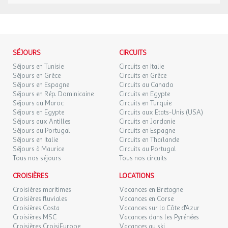
ses équipes et ses clients aux enjeux environnementaux et met en
16/11/2026
127 €
au lieu de
NOV.
place des actions concrètes : réduction et tri des déchets,
économie d’eau et d’énergie, collaboration avec des producteurs
LUN.
114 €
/pers.
Retour le
locaux, entretien écologique des espaces verts et valorisation de
16
17/11/2026
130 €
au lieu de
NOV.
la biodiversité. Un lieu où confort rime avec responsabilité, pour
SÉJOURS
CIRCUITS
un séjour respectueux de l’environnement. Vivez une expérience
MAR.
114 €
unique en Bretagne avec le Domaine du Limonay. L'hotel est
/pers.
Retour le
Séjours en Tunisie
Circuits en Italie
17
18/11/2026
130 €
au lieu de
certfifé Clef Verte, 1er label de tourisme durable pour les
Séjours en Grèce
Circuits en Grèce
NOV.
Séjours en Espagne
Circuits au Canada
hébergements touristiques et les restaurants, est développé par
Séjours en Rép. Dominicaine
Circuits en Egypte
Teragir.
MER.
114 €
/pers.
Retour le
18
Séjours au Maroc
Circuits en Turquie
19/11/2026
130 €
au lieu de
NOV.
Séjours en Egypte
Circuits aux Etats-Unis (USA)
Informations importantes
Séjours aux Antilles
Circuits en Jordanie
Séjours au Portugal
Circuits en Espagne
JEU.
114 €
/pers.
Retour le
19
Modification gratuite ou annulation avec remboursement à
Séjours en Italie
Circuits en Thaïlande
20/11/2026
130 €
au lieu de
NOV.
Séjours à Maurice
Circuits au Portugal
hauteur de 80%. Se référer aux Conditions Générales de Vente
Tous nos séjours
Tous nos circuits
applicables.
VEN.
114 €
/pers.
Retour le
20
21/11/2026
CROISIÈRES
LOCATIONS
130 €
au lieu de
NOV.
Adresse
Croisières maritimes
Vacances en Bretagne
Croisières fluviales
Vacances en Corse
SAM.
128 €
Le Limonay, 1, 35350, Saint-Méloir-des-Ondes, Bretagne, France,
/pers.
Retour le
21
Croisières Costa
Vacances sur la Côte d'Azur
22/11/2026
Ille et Vilaine
NOV.
Croisières MSC
Vacances dans les Pyrénées
Croisières CroisiEurope
Vacances au ski