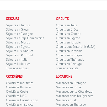
DIM.
52 €
/pers.
Retour le
20
21/09/2026
70 €
au lieu de
SEPT.
SÉJOURS
CIRCUITS
LUN.
57 €
/pers.
Retour le
Séjours en Tunisie
Circuits en Italie
21
22/09/2026
75 €
au lieu de
Séjours en Grèce
Circuits en Grèce
SEPT.
Séjours en Espagne
Circuits au Canada
Séjours en Rép. Dominicaine
Circuits en Egypte
JEU.
57 €
/pers.
Retour le
24
Séjours au Maroc
Circuits en Turquie
25/09/2026
75 €
au lieu de
SEPT.
Séjours en Egypte
Circuits aux Etats-Unis (USA)
Séjours aux Antilles
Circuits en Jordanie
Séjours au Portugal
Circuits en Espagne
VEN.
57 €
/pers.
Retour le
25
Séjours en Italie
Circuits en Thaïlande
26/09/2026
70 €
au lieu de
SEPT.
Séjours à Maurice
Circuits au Portugal
Tous nos séjours
Tous nos circuits
SAM.
57 €
/pers.
Retour le
26
27/09/2026
CROISIÈRES
LOCATIONS
72 €
au lieu de
SEPT.
Croisières maritimes
Vacances en Bretagne
Croisières fluviales
Vacances en Corse
DIM.
52 €
/pers.
Retour le
27
Croisières Costa
Vacances sur la Côte d'Azur
28/09/2026
70 €
au lieu de
SEPT.
Croisières MSC
Vacances dans les Pyrénées
Croisières CroisiEurope
Vacances au ski
LUN.
Croisières en Egypte
Vacances en Thalasso
57 €
/pers.
Retour le