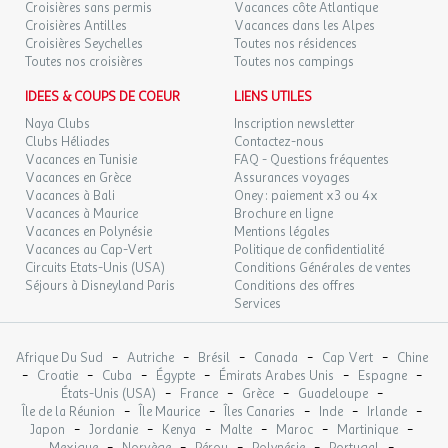
28
Croisières sans permis
Vacances côte Atlantique
29/09/2026
75 €
au lieu de
SEPT.
Croisières Antilles
Vacances dans les Alpes
Croisières Seychelles
Toutes nos résidences
oct. 2026
Toutes nos croisières
Toutes nos campings
JEU.
55 €
IDEES & COUPS DE COEUR
LIENS UTILES
/pers.
Retour le
01
02/10/2026
75 €
au lieu de
OCT.
Naya Clubs
Inscription newsletter
Clubs Héliades
Contactez-nous
VEN.
Vacances en Tunisie
FAQ - Questions fréquentes
52 €
/pers.
Retour le
02
Vacances en Grèce
Assurances voyages
03/10/2026
70 €
au lieu de
OCT.
Vacances à Bali
Oney : paiement x3 ou 4x
Vacances à Maurice
Brochure en ligne
SAM.
55 €
Vacances en Polynésie
Mentions légales
/pers.
Retour le
03
04/10/2026
72 €
Vacances au Cap-Vert
Politique de confidentialité
au lieu de
OCT.
Circuits Etats-Unis (USA)
Conditions Générales de ventes
Séjours à Disneyland Paris
Conditions des offres
DIM.
52 €
/pers.
Retour le
Services
04
05/10/2026
70 €
au lieu de
OCT.
-
-
-
-
-
Afrique Du Sud
Autriche
Brésil
Canada
Cap Vert
Chine
LUN.
55 €
/pers.
Retour le
-
-
-
-
-
-
05
Croatie
Cuba
Égypte
Émirats Arabes Unis
Espagne
06/10/2026
75 €
au lieu de
-
-
-
-
OCT.
États-Unis (USA)
France
Grèce
Guadeloupe
-
-
-
-
-
Île de la Réunion
Île Maurice
Îles Canaries
Inde
Irlande
-
-
-
-
-
-
Japon
Jordanie
Kenya
Malte
Maroc
Martinique
MAR.
55 €
/pers.
Retour le
06
-
-
-
-
-