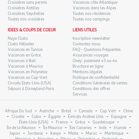
Croisières sans permis
Vacances côte Atlantique
Croisières Antilles
Vacances dans les Alpes
MER.
66 €
/pers.
Retour le
26
Croisières Seychelles
Toutes nos résidences
27/08/2026
74 €
au lieu de
AOÛT
Toutes nos croisières
Toutes nos campings
JEU.
IDEES & COUPS DE COEUR
LIENS UTILES
66 €
/pers.
Retour le
27
28/08/2026
74 €
au lieu de
Naya Clubs
Inscription newsletter
AOÛT
Clubs Héliades
Contactez-nous
Vacances en Tunisie
FAQ - Questions fréquentes
VEN.
66 €
/pers.
Retour le
28
Vacances en Grèce
Assurances voyages
29/08/2026
79 €
au lieu de
AOÛT
Vacances à Bali
Oney : paiement x3 ou 4x
Vacances à Maurice
Brochure en ligne
Vacances en Polynésie
SAM.
Mentions légales
66 €
/pers.
Retour le
29
Vacances au Cap-Vert
Politique de confidentialité
30/08/2026
79 €
au lieu de
AOÛT
Circuits Etats-Unis (USA)
Conditions Générales de ventes
Séjours à Disneyland Paris
Conditions des offres
DIM.
66 €
Services
/pers.
Retour le
30
31/08/2026
74 €
au lieu de
AOÛT
-
-
-
-
-
Afrique Du Sud
Autriche
Brésil
Canada
Cap Vert
Chine
LUN.
66 €
-
-
-
-
-
-
Croatie
Cuba
/pers.
Égypte
Émirats Arabes Unis
Retour le
Espagne
31
01/09/2026
74 €
-
-
-
-
au lieu de
États-Unis (USA)
France
Grèce
Guadeloupe
AOÛT
-
-
-
-
-
Île de la Réunion
Île Maurice
Îles Canaries
Inde
Irlande
-
-
-
-
-
-
Japon
Jordanie
Kenya
sept. 2026
Malte
Maroc
Martinique
-
-
-
-
-