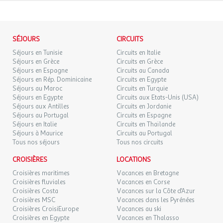
66 €
/pers.
Retour le
19
20/08/2026
Equipements
74 €
au lieu de
AOÛT
Location de vélo, parking public (gratuit), ascenseur, wifi, accès
JEU.
66 €
/pers.
Retour le
handicapés, bagagerie (gratuit), bar/lounge, golf, nettoyage
SÉJOURS
20
CIRCUITS
21/08/2026
74 €
au lieu de
AOÛT
écologique, promotion de la réutilisation des serviettes de bain ,
Séjours en Tunisie
Circuits en Italie
système de recyclage à disposition, 100% non fumeur, Éclairage à
Séjours en Grèce
Circuits en Grèce
VEN.
66 €
haut rendement énergétique, distributeurs de savon biologique,
Séjours en Espagne
Circuits au Canada
/pers.
Retour le
21
22/08/2026
74 €
Séjours en Rép. Dominicaine
au lieu de
Circuits en Egypte
produits locaux (kilomètre zéro), vaiselle sans plastique
AOÛT
Séjours au Maroc
Circuits en Turquie
Séjours en Egypte
Circuits aux Etats-Unis (USA)
SAM.
66 €
Bon à savoir
/pers.
Retour le
Séjours aux Antilles
Circuits en Jordanie
22
23/08/2026
74 €
au lieu de
Séjours au Portugal
Circuits en Espagne
AOÛT
Arrivée à partir de 15:00
Séjours en Italie
Circuits en Thaïlande
Réception 24h
Séjours à Maurice
Circuits au Portugal
DIM.
66 €
/pers.
Retour le
23
Tous nos séjours
Tous nos circuits
24/08/2026
74 €
au lieu de
AOÛT
Enfants
CROISIÈRES
LOCATIONS
LUN.
66 €
Croisières maritimes
/pers.
Vacances en Bretagne
Retour le
Chaises hautes disponibles
24
25/08/2026
74 €
au lieu de
Croisières fluviales
Vacances en Corse
AOÛT
Croisières Costa
Vacances sur la Côte d'Azur
Croisières MSC
Vacances dans les Pyrénées
MAR.
66 €
/pers.
Retour le
25
Croisières CroisiEurope
Vacances au ski
26/08/2026
74 €
au lieu de
AOÛT
Croisières en Egypte
Vacances en Thalasso