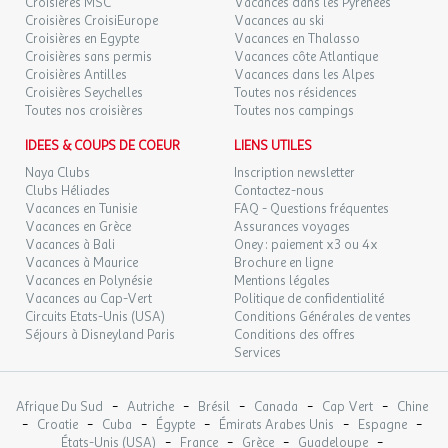
Croisières MSC
Vacances dans les Pyrénées
Croisières CroisiEurope
Vacances au ski
JEU.
Croisières en Egypte
Vacances en Thalasso
100 €
/pers.
Retour le
22
Croisières sans permis
Vacances côte Atlantique
23/10/2026
158 €
au lieu de
OCT.
Croisières Antilles
Vacances dans les Alpes
Croisières Seychelles
Toutes nos résidences
VEN.
125 €
Toutes nos croisières
Toutes nos campings
/pers.
Retour le
23
24/10/2026
158 €
au lieu de
OCT.
IDEES & COUPS DE COEUR
LIENS UTILES
Naya Clubs
Inscription newsletter
DIM.
100 €
/pers.
Retour le
25
Clubs Héliades
Contactez-nous
26/10/2026
158 €
au lieu de
OCT.
Vacances en Tunisie
FAQ - Questions fréquentes
Vacances en Grèce
Assurances voyages
LUN.
100 €
Vacances à Bali
Oney : paiement x3 ou 4x
/pers.
Retour le
26
27/10/2026
Vacances à Maurice
Brochure en ligne
158 €
au lieu de
OCT.
Vacances en Polynésie
Mentions légales
Vacances au Cap-Vert
Politique de confidentialité
MAR.
100 €
Circuits Etats-Unis (USA)
Conditions Générales de ventes
/pers.
Retour le
27
28/10/2026
158 €
au lieu de
Séjours à Disneyland Paris
Conditions des offres
OCT.
Services
MER.
100 €
/pers.
Retour le
28
29/10/2026
158 €
au lieu de
-
-
-
-
-
Afrique Du Sud
OCT.
Autriche
Brésil
Canada
Cap Vert
Chine
-
-
-
-
-
-
Croatie
Cuba
Égypte
Émirats Arabes Unis
Espagne
-
-
-
-
États-Unis (USA)
France
Grèce
Guadeloupe
JEU.