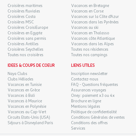
Croisières maritimes
Vacances en Bretagne
Croisières fluviales
Vacances en Corse
Croisières Costa
Vacances sur la Côte d'Azur
Croisières MSC
Vacances dans les Pyrénées
Croisières CroisiEurope
Vacances au ski
Croisières en Egypte
Vacances en Thalasso
Croisières sans permis
Vacances côte Atlantique
Croisières Antilles
Vacances dans les Alpes
Croisières Seychelles
Toutes nos résidences
Toutes nos croisières
Toutes nos campings
IDEES & COUPS DE COEUR
LIENS UTILES
Naya Clubs
Inscription newsletter
Clubs Héliades
Contactez-nous
Vacances en Tunisie
FAQ - Questions fréquentes
Vacances en Grèce
Assurances voyages
Vacances à Bali
Oney : paiement x3 ou 4x
Vacances à Maurice
Brochure en ligne
Vacances en Polynésie
Mentions légales
Vacances au Cap-Vert
Politique de confidentialité
Circuits Etats-Unis (USA)
Conditions Générales de ventes
Séjours à Disneyland Paris
Conditions des offres
Services