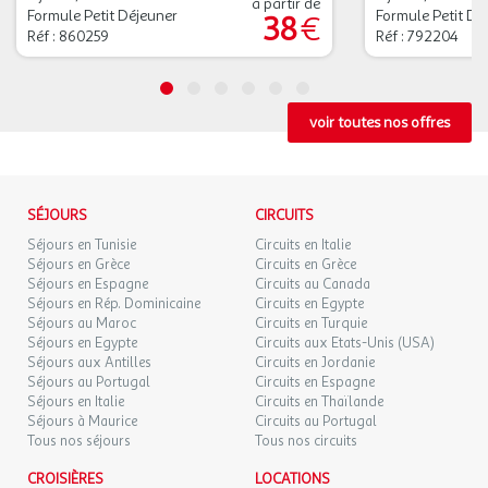
à partir de
Formule Petit Déjeuner
Formule Petit Dé
38
€
Réf : 860259
Réf : 792204
voir toutes nos offres
SÉJOURS
CIRCUITS
Séjours en Tunisie
Circuits en Italie
Séjours en Grèce
Circuits en Grèce
Séjours en Espagne
Circuits au Canada
Séjours en Rép. Dominicaine
Circuits en Egypte
Séjours au Maroc
Circuits en Turquie
Séjours en Egypte
Circuits aux Etats-Unis (USA)
Séjours aux Antilles
Circuits en Jordanie
Séjours au Portugal
Circuits en Espagne
Séjours en Italie
Circuits en Thaïlande
Séjours à Maurice
Circuits au Portugal
Tous nos séjours
Tous nos circuits
CROISIÈRES
LOCATIONS