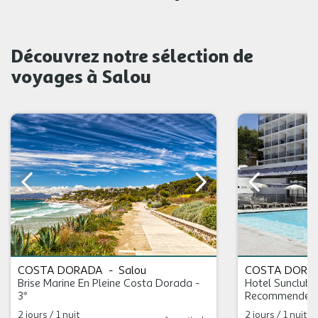
Découvrez notre sélection de
voyages à Salou
COSTA DORADA
-
Salou
COSTA DORA
Brise Marine En Pleine Costa Dorada -
Hotel Sunclub 
3*
Recommended -
À Salou - 4*
2 jours / 1 nuit
2 jours / 1 nuit