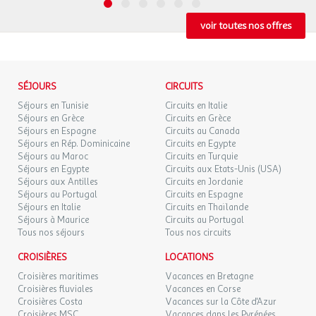
voir toutes nos offres
SÉJOURS
CIRCUITS
Séjours en Tunisie
Circuits en Italie
Séjours en Grèce
Circuits en Grèce
Séjours en Espagne
Circuits au Canada
Séjours en Rép. Dominicaine
Circuits en Egypte
Séjours au Maroc
Circuits en Turquie
Séjours en Egypte
Circuits aux Etats-Unis (USA)
Séjours aux Antilles
Circuits en Jordanie
Séjours au Portugal
Circuits en Espagne
Séjours en Italie
Circuits en Thaïlande
Séjours à Maurice
Circuits au Portugal
Tous nos séjours
Tous nos circuits
CROISIÈRES
LOCATIONS
Croisières maritimes
Vacances en Bretagne
Croisières fluviales
Vacances en Corse
Croisières Costa
Vacances sur la Côte d'Azur
Croisières MSC
Vacances dans les Pyrénées