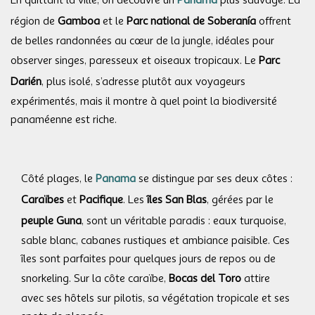
En quittant la ville, on découvre un
Panama
plus sauvage. La
région de
Gamboa
et le
Parc national de Soberanía
offrent
de belles randonnées au cœur de la jungle, idéales pour
observer singes, paresseux et oiseaux tropicaux. Le
Parc
Darién
, plus isolé, s’adresse plutôt aux voyageurs
expérimentés, mais il montre à quel point la biodiversité
panaméenne est riche.
Côté plages, le
Panama
se distingue par ses deux côtes :
Caraïbes
et
Pacifique
. Les
îles San Blas
, gérées par le
peuple Guna
, sont un véritable paradis : eaux turquoise,
sable blanc, cabanes rustiques et ambiance paisible. Ces
îles sont parfaites pour quelques jours de repos ou de
snorkeling. Sur la côte caraïbe,
Bocas del Toro
attire
avec ses hôtels sur pilotis, sa végétation tropicale et ses