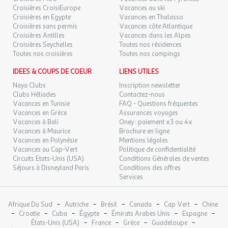
Croisières CroisiEurope
Vacances au ski
Croisières en Egypte
Vacances en Thalasso
Croisières sans permis
Vacances côte Atlantique
Croisières Antilles
Vacances dans les Alpes
Croisières Seychelles
Toutes nos résidences
Toutes nos croisières
Toutes nos campings
IDEES & COUPS DE COEUR
LIENS UTILES
Naya Clubs
Inscription newsletter
Clubs Héliades
Contactez-nous
Vacances en Tunisie
FAQ - Questions fréquentes
Vacances en Grèce
Assurances voyages
Vacances à Bali
Oney : paiement x3 ou 4x
Vacances à Maurice
Brochure en ligne
Vacances en Polynésie
Mentions légales
Vacances au Cap-Vert
Politique de confidentialité
Circuits Etats-Unis (USA)
Conditions Générales de ventes
Séjours à Disneyland Paris
Conditions des offres
Services
-
-
-
-
-
Afrique Du Sud
Autriche
Brésil
Canada
Cap Vert
Chine
-
-
-
-
-
-
Croatie
Cuba
Égypte
Émirats Arabes Unis
Espagne
-
-
-
-
États-Unis (USA)
France
Grèce
Guadeloupe