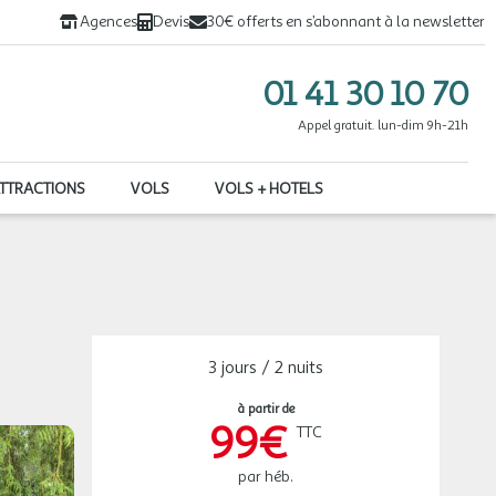
Agences
Devis
30€ offerts en s’abonnant à la newsletter
01 41 30 10 70
Appel gratuit. lun-dim 9h-21h
août 2026
ATTRACTIONS
VOLS
VOLS + HOTELS
JEU.
309 €
/hébergement
Retour le
20
22/08/2026
AOÛT
VEN.
239 €
/hébergement
Retour le
21
23/08/2026
AOÛT
SAM.
149 €
/hébergement
Retour le
22
3 jours / 2 nuits
24/08/2026
AOÛT
à partir de
99€
DIM.
149 €
TTC
/hébergement
Retour le
23
25/08/2026
AOÛT
par héb.