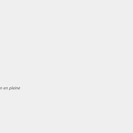
12
14/09/2026
SEPT.
DIM.
99 €
/hébergement
Retour le
13
15/09/2026
SEPT.
n en pleine