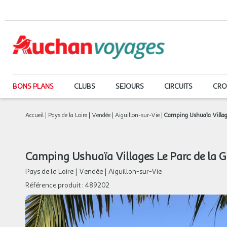
BONS PLANS
CLUBS
SEJOURS
CIRCUITS
CRO
Accueil
|
Pays de la Loire
|
Vendée
|
Aiguillon-sur-Vie
|
Camping Ushuaïa Villages
Camping Ushuaïa Villages Le Parc de la Grè
Pays de la Loire
|
Vendée
|
Aiguillon-sur-Vie
Référence produit :
489202