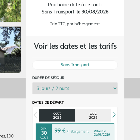
LUN.
149 €
Prochaine date à ce tarif :
/hébergement
Retour le
24
26/08/2026
AOÛT
Sans Transport,
le 30/08/2026
MAR.
149 €
Prix TTC, par hébergement.
/hébergement
Retour le
25
27/08/2026
AOÛT
Voir les dates et les tarifs
MER.
149 €
/hébergement
Retour le
26
28/08/2026
AOÛT
Sans Transport
JEU.
149 €
/hébergement
Retour le
27
29/08/2026
AOÛT
DURÉE DE SÉJOUR
VEN.
139 €
/hébergement
Retour le
28
30/08/2026
AOÛT
DATES DE DÉPART
SAM.
119 €
/hébergement
Retour le
29
août
sept.
31/08/2026
AOÛT
2026
2026
DIM.
99 €
/hébergement
Retour le
30
01/09/2026
res, 100
AOÛT