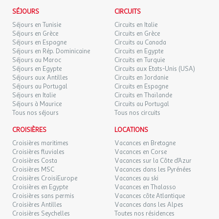
Loisirs
DIM.
59 €
/hébergement
Retour le
06
l'agence et le voyagiste ne pourraient être considérés comme
SÉJOURS
CIRCUITS
07/09/2026
SEPT.
responsables en cas de refus d'entrée sur le territoire par les
Pêche
Séjours en Tunisie
Circuits en Italie
autorités locales. L'autorisation de sortie du territoire est
Emplacement : Sur place
Séjours en Grèce
Circuits en Grèce
LUN.
59 €
nécessaire pour tout mineur voyageant sans l'un de ses parents
Ferme miniature
/hébergement
Retour le
Séjours en Espagne
07
Circuits au Canada
08/09/2026
titulaires de l'autorité parentale.
Séjours en Rép. Dominicaine
SEPT.
Dates d'ouverture : Ouvert toute la saison
Circuits en Egypte
Séjours au Maroc
Circuits en Turquie
Prix : Gratuit
Séjours en Egypte
Circuits aux Etats-Unis (USA)
MAR.
59 €
Exactitude des identités :
/hébergement
Retour le
08
Séjours aux Antilles
Circuits en Jordanie
09/09/2026
Les voyageurs doivent s'assurer de l'exactitude des identités
SEPT.
Santé et Bien-être
Séjours au Portugal
Circuits en Espagne
(noms de famille, nom de naissance, prénom, date de naissance,
Séjours en Italie
Circuits en Thaïlande
Établissements de santé
etc.) de chaque participants au voyage.
MER.
Séjours à Maurice
Circuits au Portugal
59 €
/hébergement
Retour le
09
Tous nos séjours
Tous nos circuits
10/09/2026
Pharmacie
SEPT.
Distance : 5km
CROISIÈRES
LOCATIONS
JEU.
59 €
Emplacement : En dehors de l'établissement
/hébergement
Retour le
10
Croisières maritimes
Vacances en Bretagne
11/09/2026
SEPT.
Croisières fluviales
Vacances en Corse
Croisières Costa
Vacances sur la Côte d'Azur
Etablissement
Croisières MSC
Vacances dans les Pyrénées
VEN.
59 €
/hébergement
Retour le
11
Les atouts de l'Établissement
Croisières CroisiEurope
Vacances au ski
12/09/2026
SEPT.
Croisières en Egypte
Vacances en Thalasso
Point fort 1 : Piscine couverte et chauffée
Croisières sans permis
Vacances côte Atlantique
Point fort 2 : Situé sur l'itinéraire Loire à Vélo
Croisières Antilles
Vacances dans les Alpes
Croisières Seychelles
Toutes nos résidences