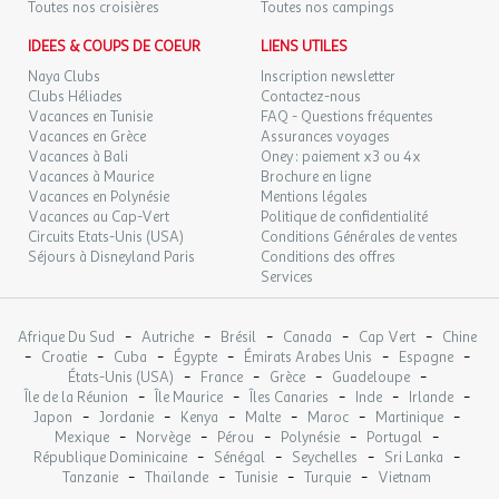
Autres informations
Toutes nos croisières
Toutes nos campings
Nombre d'emplacements : 99 emplacements
IDEES & COUPS DE COEUR
LIENS UTILES
Nombre d'hébergement : 22 hébergements
Naya Clubs
Inscription newsletter
Clubs Héliades
Contactez-nous
Vacances en Tunisie
FAQ - Questions fréquentes
Services
Vacances en Grèce
Assurances voyages
Divers
Vacances à Bali
Oney : paiement x3 ou 4x
Vacances à Maurice
Brochure en ligne
Connexion wifi : Wifi gratuit
Vacances en Polynésie
Mentions légales
Vacances au Cap-Vert
Laverie : Payante
Politique de confidentialité
Circuits Etats-Unis (USA)
Conditions Générales de ventes
Séjours à Disneyland Paris
Conditions des offres
Commerces & Restauration
Services
Commerces
-
-
-
-
-
Afrique Du Sud
Autriche
Brésil
Canada
Cap Vert
Chine
Marchand de tabac
-
-
-
-
-
-
Croatie
Cuba
Égypte
Émirats Arabes Unis
Espagne
Distance : 5km
-
-
-
-
États-Unis (USA)
France
Grèce
Guadeloupe
Emplacement : En dehors de l'établissement
-
-
-
-
-
Île de la Réunion
Île Maurice
Îles Canaries
Inde
Irlande
Boulangerie
-
-
-
-
-
-
Japon
Jordanie
Kenya
Malte
Maroc
Martinique
-
-
-
-
-
Mexique
Distance : 5km
Norvège
Pérou
Polynésie
Portugal
-
-
-
-
République Dominicaine
Sénégal
Seychelles
Sri Lanka
Emplacement : En dehors de l'établissement
-
-
-
-
Tanzanie
Thaïlande
Tunisie
Turquie
Vietnam
Station essence