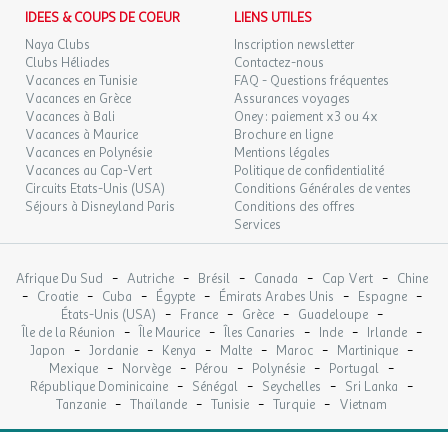
Politique active de tri et de réduction des déchets
IDEES & COUPS DE COEUR
LIENS UTILES
Sensibilisation à l’environnement des collaborateurs et des
vacanciers
Naya Clubs
Inscription newsletter
Clubs Héliades
Contactez-nous
Vacances en Tunisie
FAQ - Questions fréquentes
L’établissement est engagé dans le(s) dispositif(s) de transition
Vacances en Grèce
Assurances voyages
Vacances à Bali
Oney : paiement x3 ou 4x
écologique suivant(s) : Clef verte
Vacances à Maurice
Brochure en ligne
Vacances en Polynésie
Mentions légales
Mobil home Premium 4 pièces 6 personnes
Vacances au Cap-Vert
Politique de confidentialité
Circuits Etats-Unis (USA)
Conditions Générales de ventes
Mobil home Premium 4 pièces 6 personnes avec :
Séjours à Disneyland Paris
Conditions des offres
Salon
Services
Coin cuisine équipé
1 chambre avec un lit double
-
-
-
-
-
Afrique Du Sud
Autriche
Brésil
Canada
Cap Vert
Chine
2 chambres avec deux lits simples
-
-
-
-
-
-
Croatie
Cuba
Égypte
Émirats Arabes Unis
Espagne
Salle de douche
-
-
-
-
États-Unis (USA)
France
Grèce
Guadeloupe
WC séparés
-
-
-
-
-
Île de la Réunion
Île Maurice
Îles Canaries
Inde
Irlande
-
-
-
-
-
-
Terrasse bois couverte
Japon
Jordanie
Kenya
Malte
Maroc
Martinique
-
-
-
-
-
Mexique
Norvège
Pérou
Polynésie
Portugal
L'hébergement comprend :
-
-
-
-
République Dominicaine
Sénégal
Seychelles
Sri Lanka
-
-
-
-
Tanzanie
Thaïlande
Tunisie
Turquie
Vietnam
Plaque de cuisson à gaz, réfrigérateur/congélateur,
cafetière électrique, micro-ondes, vaisselle, ustensiles de