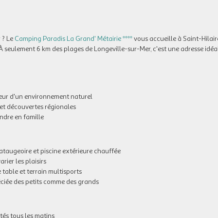
 ? Le
Camping Paradis La Grand' Métairie ****
vous accueille à Saint-Hilair
À seulement 6 km des plages de Longeville-sur-Mer, c'est une adresse idéa
œur d'un environnement naturel
 et découvertes régionales
ndre en famille
ataugeoire et piscine extérieure chauffée
rier les plaisirs
table et terrain multisports
éciée des petits comme des grands
ités tous les matins