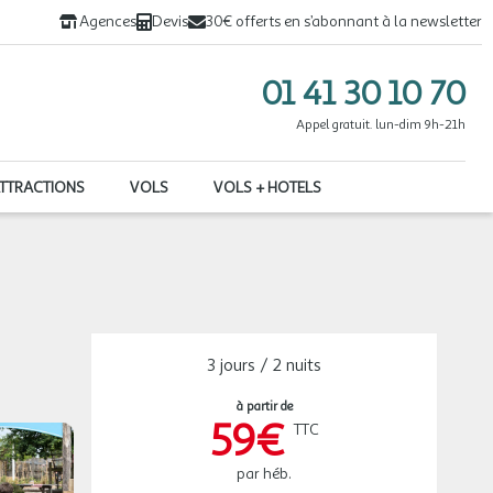
Agences
Devis
30€ offerts en s’abonnant à la newsletter
01 41 30 10 70
Appel gratuit. lun-dim 9h-21h
ATTRACTIONS
VOLS
VOLS + HOTELS
3 jours / 2 nuits
à partir de
59€
TTC
par héb.