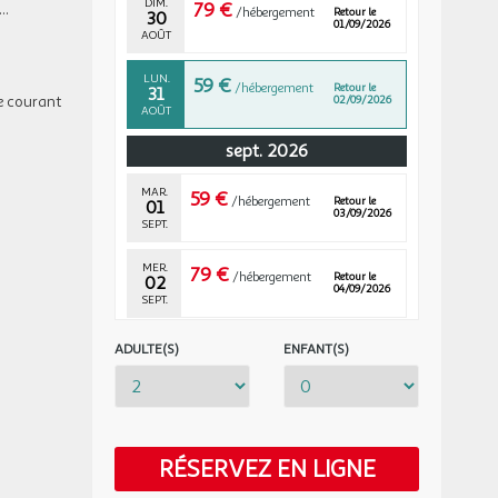
DIM.
79 €
..
/hébergement
Retour le
30
01/09/2026
AOÛT
LUN.
59 €
/hébergement
Retour le
31
re courant
02/09/2026
AOÛT
sept. 2026
MAR.
59 €
/hébergement
Retour le
01
03/09/2026
SEPT.
MER.
79 €
/hébergement
Retour le
02
04/09/2026
SEPT.
JEU.
109 €
ADULTE(S)
ENFANT(S)
/hébergement
Retour le
03
05/09/2026
SEPT.
VEN.
119 €
/hébergement
Retour le
04
06/09/2026
SEPT.
RÉSERVEZ EN LIGNE
SAM.