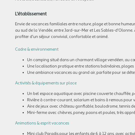
L'établissement
Envie de vacances familiales entre nature, plage et bonne humeur
au sud de la Vendée, entre Jard-sur-Mer et Les Sables-d'Olonne. 
profiter d'un séjour convivial, confortable et animé.
Cadre & environnement
Un camping situé dans un charmant village vendéen, au c
Une localisation pratique entre stations balnéaires, plages
Une ambiance vacances au grand air, parfaite pour se déte
Activités & équipements sur place
Un bel espace aquatique avec piscine couverte chauffée, p
Rivière à contre-courant, solarium et bains à remous pour va
Aire de jeux avec château gonflable, boulodrome, tennis de 
Mini-ferme avec chèvres, poney, paons et poules, très appr
Animations & esprit vacances
Mini club Paradis pour les enfants de 6 à 12 ans, avec activ