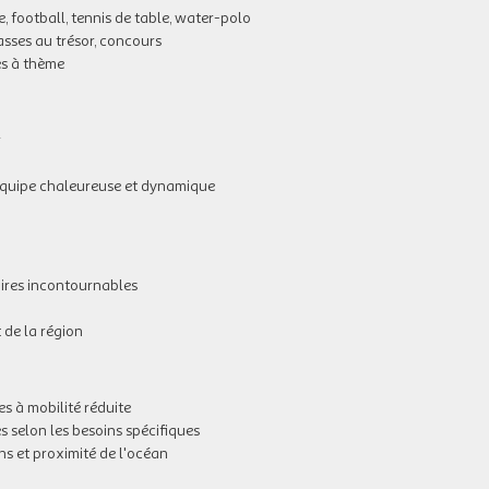
 football, tennis de table, water-polo
sses au trésor, concours
ées à thème
r
 équipe chaleureuse et dynamique
aires incontournables
 de la région
s à mobilité réduite
selon les besoins spécifiques
ns et proximité de l'océan