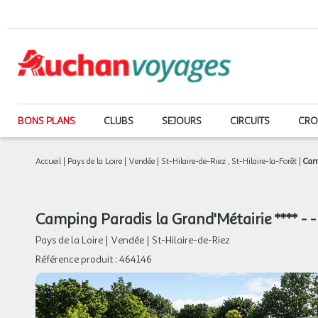
BONS PLANS
CLUBS
SEJOURS
CIRCUITS
CRO
Accueil
|
Pays de la Loire
|
Vendée
|
St-Hilaire-de-Riez
,
St-Hilaire-la-Forêt
|
Camp
Camping Paradis la Grand'Métairie **** - - 
Pays de la Loire
|
Vendée
|
St-Hilaire-de-Riez
Référence produit :
464146