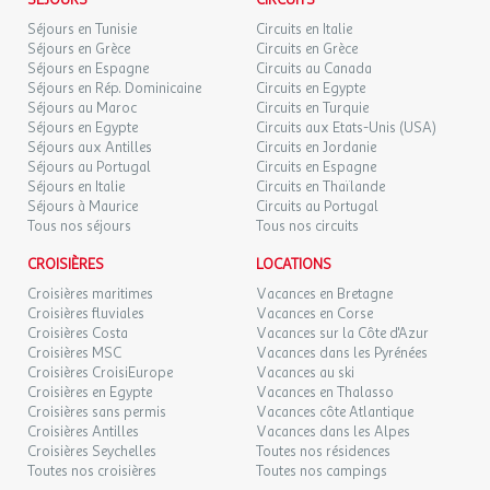
SÉJOURS
CIRCUITS
Ambiance marine et reposante garantie
Séjours en Tunisie
Circuits en Italie
Séjours en Grèce
Circuits en Grèce
Animations familiales et moments de convivialité
Séjours en Espagne
Circuits au Canada
En juillet et août, le camping vit au rythme d'animations douces et
Séjours en Rép. Dominicaine
Circuits en Egypte
joyeuses :
Séjours au Maroc
Circuits en Turquie
Séjours en Egypte
Circuits aux Etats-Unis (USA)
Mizzy Club (6-12 ans) : ateliers créatifs, jeux sportifs,
Séjours aux Antilles
Circuits en Jordanie
spectacle de fin de semaine
Séjours au Portugal
Circuits en Espagne
Soirées conviviales : loto, concerts, apéros partagés sous
Séjours en Italie
Circuits en Thaïlande
Séjours à Maurice
Circuits au Portugal
les étoiles
Tous nos séjours
Tous nos circuits
Activités pour tous les âges, dans un esprit bienveillant et
participatif
CROISIÈRES
LOCATIONS
Des services pensés pour un séjour fluide et serein
Croisières maritimes
Vacances en Bretagne
Croisières fluviales
Vacances en Corse
Tout est prévu pour que vos vacances riment avec simplicité et
Croisières Costa
Vacances sur la Côte d'Azur
confort :
Croisières MSC
Vacances dans les Pyrénées
Croisières CroisiEurope
Vacances au ski
Bar-snack avec plats salés, goûters sucrés, à emporter ou
Croisières en Egypte
Vacances en Thalasso
sur place
Croisières sans permis
Vacances côte Atlantique
Épicerie de dépannage et dépôt de pain/viennoiseries tous
Croisières Antilles
Vacances dans les Alpes
les matins
Croisières Seychelles
Toutes nos résidences
Location de vélos, paddles et kayaks doubles
Toutes nos croisières
Toutes nos campings