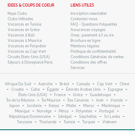
Application mobile pratique : animations, infos, coups de c?
IDEES & COUPS DE COEUR
LIENS UTILES
ur
Accueil personnalisé à la réception pour organiser vos
Naya Clubs
Inscription newsletter
Clubs Héliades
Contactez-nous
visites
Vacances en Tunisie
FAQ - Questions fréquentes
Vacances en Grèce
Assurances voyages
Informations pratiques pour un séjour en toute tranquillité
Vacances à Bali
Oney : paiement x3 ou 4x
Vacances à Maurice
Camping ouvert du 3 avril au 27 septembre 2026
Brochure en ligne
Vacances en Polynésie
Mentions légales
Certaines infrastructures sont accessibles aux PMR.
Si
Vacances au Cap-Vert
Politique de confidentialité
vous souhaitez davantage de détails, n'hésitez pas à nous
Circuits Etats-Unis (USA)
Conditions Générales de ventes
contacter.
Séjours à Disneyland Paris
Conditions des offres
Ambiance calme, naturelle, parfaite pour se déconnecter
Services
Les groupes de jeunes, qu'ils soient mineurs non
accompagnés d'un représentant légal, ou majeurs, ne sont
-
-
-
-
-
Afrique Du Sud
Autriche
Brésil
Canada
Cap Vert
Chine
pas autorisés à séjourner dans l'établissement.
-
-
-
-
-
-
Croatie
Cuba
Égypte
Émirats Arabes Unis
Espagne
-
-
-
-
États-Unis (USA)
France
Grèce
Guadeloupe
Pourquoi choisir le Camping maeva Respire de la Baie ?
-
-
-
-
-
Île de la Réunion
Île Maurice
Îles Canaries
Inde
Irlande
-
-
-
-
-
-
Japon
Jordanie
Kenya
Malte
Maroc
Martinique
Accès direct au sentier côtier GR34 et à la mer
-
-
-
-
-
Mexique
Norvège
Pérou
Polynésie
Portugal
Engagement pour l'environnement et parc éco-géré
-
-
-
-
République Dominicaine
Sénégal
Seychelles
Sri Lanka
Hébergements pour tous les budgets, jusqu'au mobil-home
-
-
-
-
Tanzanie
Thaïlande
Tunisie
Turquie
Vietnam
PREMIUM avec spa et vue mer
Ambiance familiale, chaleureuse et authentique