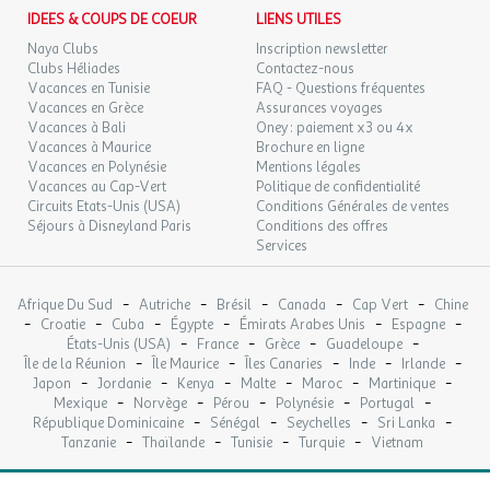
SEPT.
Laverie et salle de remise en forme
IDEES & COUPS DE COEUR
LIENS UTILES
Navette vers la ville et la plage en juillet-août (avec
Naya Clubs
Inscription newsletter
MAR.
189 €
supplément)
/hébergement
Retour le
29
Clubs Héliades
Contactez-nous
02/10/2026
SEPT.
Vacances en Tunisie
FAQ - Questions fréquentes
Bon à savoir
Vacances en Grèce
Assurances voyages
MER.
219 €
Vacances à Bali
Oney : paiement x3 ou 4x
Camping ouvert d'avril à novembre
/hébergement
Retour le
30
03/10/2026
Vacances à Maurice
Brochure en ligne
Clubs enfants et animations proposés pendant les
SEPT.
Vacances en Polynésie
Mentions légales
vacances scolaires uniquement
Vacances au Cap-Vert
Politique de confidentialité
oct. 2026
Mineurs non accompagnés non acceptés
Circuits Etats-Unis (USA)
Conditions Générales de ventes
Groupes de jeunes non admis
Séjours à Disneyland Paris
Conditions des offres
JEU.
239 €
/hébergement
Retour le
Certains services/activités sont proposés uniquement en
Services
01
04/10/2026
OCT.
haute saison
-
-
-
-
-
Afrique Du Sud
Autriche
Brésil
Canada
Cap Vert
Chine
Pourquoi choisir ce camping ?
VEN.
239 €
/hébergement
Retour le
-
-
-
-
-
-
02
Croatie
Cuba
Égypte
Émirats Arabes Unis
Espagne
05/10/2026
-
-
-
-
OCT.
États-Unis (USA)
France
Grèce
Guadeloupe
Parc aquatique complet couvert et extérieur avec
-
-
-
-
-
Île de la Réunion
Île Maurice
Îles Canaries
Inde
Irlande
nouveautés
-
-
-
-
-
-
Japon
Jordanie
Kenya
Malte
Maroc
Martinique
SAM.
209 €
Proche des plages et des Sables d'Olonne
/hébergement
Retour le
03
-
-
-
-
-
Mexique
Norvège
Pérou
Polynésie
Portugal
06/10/2026
Nombreuses infrastructures sportives et de loisirs
OCT.
-
-
-
-
République Dominicaine
Sénégal
Seychelles
Sri Lanka
Clubs enfants et ados avec programmes ludiques et
-
-
-
-
Tanzanie
Thaïlande
Tunisie
Turquie
Vietnam
DIM.
créatifs
189 €
/hébergement
Retour le
04
07/10/2026
Ambiance conviviale dans un cadre 5 étoiles
OCT.