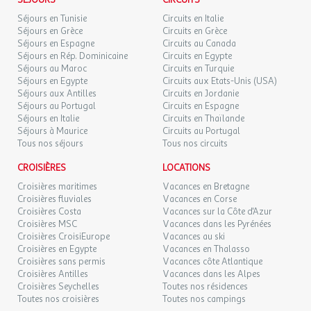
SÉJOURS
CIRCUITS
Des loisirs variés sur place
MAR.
189 €
/hébergement
Retour le
Séjours en Tunisie
Circuits en Italie
Pour rythmer vos journées, de nombreuses infrastructures sont à
22
25/09/2026
Séjours en Grèce
Circuits en Grèce
SEPT.
disposition :
Séjours en Espagne
Circuits au Canada
Séjours en Rép. Dominicaine
Circuits en Egypte
Terrain multisports, beach-volley, skate park, mini-golf
MER.
219 €
/hébergement
Retour le
23
Séjours au Maroc
Circuits en Turquie
26/09/2026
Aire de jeux pour enfants de 2 à 11 ans et salle de jeux
SEPT.
Séjours en Egypte
Circuits aux Etats-Unis (USA)
Location de vélos pour explorer les environs
Séjours aux Antilles
Circuits en Jordanie
Séjours au Portugal
Circuits en Espagne
JEU.
239 €
Animations toute la saison
/hébergement
Retour le
24
Séjours en Italie
Circuits en Thaïlande
27/09/2026
En vacances scolaires, place à la convivialité et au divertissement
SEPT.
Séjours à Maurice
Circuits au Portugal
:
Tous nos séjours
Tous nos circuits
VEN.
239 €
/hébergement
Retour le
25
Activités sportives et ludiques : aquagym, tournois, jeux
28/09/2026
CROISIÈRES
LOCATIONS
SEPT.
Soirées à thème pour toute la famille
Croisières maritimes
Vacances en Bretagne
Clubs Enfants (4-10 ans) et Club Ados (11-17 ans) avec
Croisières fluviales
Vacances en Corse
SAM.
209 €
/hébergement
Retour le
26
programmes adaptés (spectacles, bricolages, jeux
Croisières Costa
Vacances sur la Côte d'Azur
29/09/2026
SEPT.
Croisières MSC
extérieurs...)
Vacances dans les Pyrénées
Croisières CroisiEurope
Vacances au ski
Services haut de gamme pour un séjour serein
DIM.
Croisières en Egypte
Vacances en Thalasso
189 €
/hébergement
Retour le
27
Croisières sans permis
Vacances côte Atlantique
30/09/2026
Le camping met à disposition des équipements pratiques pour
SEPT.
Croisières Antilles
Vacances dans les Alpes
faciliter votre quotidien :
Croisières Seychelles
Toutes nos résidences
LUN.
189 €
Toutes nos croisières
Toutes nos campings
/hébergement
Retour le
Bar/brasserie et épicerie avec pain et viennoiseries
28
01/10/2026