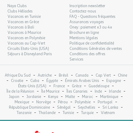
- Kite surf
Naya Clubs
Inscription newsletter
- Voile / Planche à voile
Clubs Héliades
Contactez-nous
- Surf / Body board
Vacances en Tunisie
FAQ - Questions fréquentes
- Ski nautique
Vacances en Grèce
Assurances voyages
- Plongée
Vacances à Bali
Oney : paiement x3 ou 4x
- Canoë Kayak
Vacances à Maurice
Brochure en ligne
Vacances en Polynésie
Mentions légales
- Bateau à pédales
Vacances au Cap-Vert
Politique de confidentialité
- Parapente
Circuits Etats-Unis (USA)
Conditions Générales de ventes
Séjours à Disneyland Paris
Conditions des offres
Vous ne risquez pas de vous ennuyer !
Services
De nombreuses
animations
rythmeront vos vacances.
-
-
-
-
-
Afrique Du Sud
Autriche
Brésil
Canada
Cap Vert
Chine
-
-
-
-
-
-
Croatie
Cuba
Égypte
Émirats Arabes Unis
Espagne
En journée :
-
-
-
-
États-Unis (USA)
France
Grèce
Guadeloupe
-
-
-
-
-
Île de la Réunion
Île Maurice
Îles Canaries
Inde
Irlande
- Concours sportifs
-
-
-
-
-
-
Japon
Jordanie
Kenya
Malte
Maroc
Martinique
- Animations / jeux en piscine
-
-
-
-
-
Mexique
Norvège
Pérou
Polynésie
Portugal
-
-
-
-
République Dominicaine
Sénégal
Seychelles
Sri Lanka
-
-
-
-
Tanzanie
Thaïlande
Tunisie
Turquie
Vietnam
En soirée :
- Spectacle
- Soirée dansante