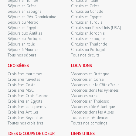
Séjours en Tunisie
Circuits en Italie
- Basket-ball
Séjours en Grèce
Circuits en Grèce
- Badminton
Séjours en Espagne
Circuits au Canada
- Volley-ball
Séjours en Rép. Dominicaine
Circuits en Egypte
- Aquagym
Séjours au Maroc
Circuits en Turquie
Séjours en Egypte
Circuits aux Etats-Unis (USA)
- Hand ball
Séjours aux Antilles
Circuits en Jordanie
- foot sur table (en supplément)
Séjours au Portugal
Circuits en Espagne
- Salle de jeux vidéo (en supplément)
Séjours en Italie
Circuits en Thaïlande
- Billard (en supplément)
Séjours à Maurice
Circuits au Portugal
- Balade à poney (en supplément)
Tous nos séjours
Tous nos circuits
CROISIÈRES
LOCATIONS
Et à proximité du site :
Croisières maritimes
Vacances en Bretagne
- Mini-golf
Croisières fluviales
Vacances en Corse
Croisières Costa
Vacances sur la Côte d'Azur
- Badminton
Croisières MSC
Vacances dans les Pyrénées
- Equitation
Croisières CroisiEurope
Vacances au ski
- Golf
Croisières en Egypte
Vacances en Thalasso
- Mur d'escalade
Croisières sans permis
Vacances côte Atlantique
- Skate-parc
Croisières Antilles
Vacances dans les Alpes
- Accrobranche
Croisières Seychelles
Toutes nos résidences
Toutes nos croisières
Toutes nos campings
- Beach-volley
- Paddle Board
IDEES & COUPS DE COEUR
LIENS UTILES