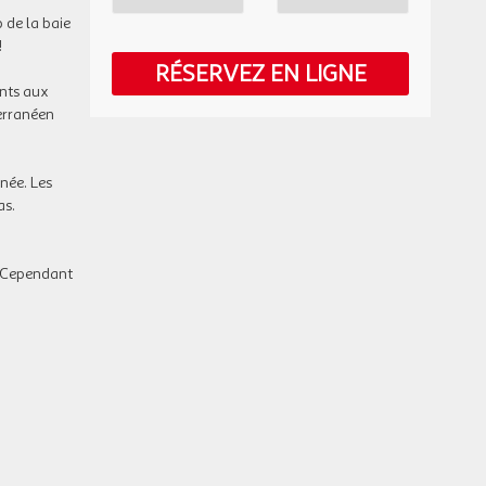
SAM.
 de la baie
139 €
/hébergement
Retour le
10
12/10/2026
151 €
!
au lieu de
OCT.
RÉSERVEZ EN LIGNE
ents aux
DIM.
129 €
/hébergement
Retour le
11
terranéen
13/10/2026
137 €
au lieu de
OCT.
LUN.
129 €
/hébergement
Retour le
12
née. Les
14/10/2026
138 €
au lieu de
OCT.
as.
MAR.
129 €
/hébergement
Retour le
13
15/10/2026
139 €
au lieu de
. Cependant
OCT.
MER.
129 €
/hébergement
Retour le
14
16/10/2026
139 €
au lieu de
OCT.
JEU.
139 €
/hébergement
Retour le
15
17/10/2026
153 €
au lieu de
OCT.
LUN.
149 €
/hébergement
Retour le
19
21/10/2026