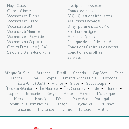
11
13/10/2026
OCT.
l'huile d'olive et le vin AOC côteaux de la valléee des Baux.
Naya Clubs
Inscription newsletter
Clubs Héliades
Contactez-nous
Les villages se succèdent et ne se ressemblent pas : Mouriès,
LUN.
Vacances en Tunisie
FAQ - Questions fréquentes
185 €
Maussane, Paradou et tant d'autres. Sans oublier Eygalières, petit
/hébergement
Retour le
12
Vacances en Grèce
Assurances voyages
14/10/2026
bijou perché au sommet des collines et le très réputé site de
OCT.
Vacances à Bali
Oney : paiement x3 ou 4x
Saint-Remy de Provence.
Vacances à Maurice
Brochure en ligne
Au centre du massif, émergeant des rochers déchiquetés, la cité
MAR.
185 €
Vacances en Polynésie
Mentions légales
/hébergement
Retour le
13
15/10/2026
prestigieuse des Baux de Provence offre une vue imprenable du
Vacances au Cap-Vert
Politique de confidentialité
OCT.
Circuits Etats-Unis (USA)
Conditions Générales de ventes
Lubéron à la mer Méditerranée.
Séjours à Disneyland Paris
Conditions des offres
La Montagnette s'étire entre Barbentane et Tarascon et vous
MER.
185 €
/hébergement
Retour le
Services
14
offrira un vrai bol d'oxygène sous les pins, les amandiers et les
16/10/2026
OCT.
oliviers...
-
-
-
-
-
Afrique Du Sud
Autriche
Brésil
Canada
Cap Vert
Chine
JEU.
185 €
/hébergement
Retour le
-
-
-
-
-
-
15
Croatie
Cuba
Égypte
Émirats Arabes Unis
Espagne
OPTIONS
17/10/2026
-
-
-
-
OCT.
États-Unis (USA)
France
Grèce
Guadeloupe
-
-
-
-
-
- Prix/animal (2 maximum par logement)
Île de la Réunion
Île Maurice
Îles Canaries
Inde
Irlande
-
-
-
-
-
-
Japon
Jordanie
Kenya
Malte
Maroc
Martinique
VEN.
- Lits faits à l'arrivée
185 €
/hébergement
Retour le
16
-
-
-
-
-
Mexique
Norvège
Pérou
Polynésie
Portugal
18/10/2026
- Lits faits à l'arrivée + ménage de départ (sauf coin cuisine)
OCT.
-
-
-
-
République Dominicaine
Sénégal
Seychelles
Sri Lanka
- Ménage de départ (sauf coin cuisine)
-
-
-
-
Tanzanie
Thaïlande
Tunisie
Turquie
Vietnam
SAM.
185 €
/hébergement
Retour le
17
19/10/2026
OCT.