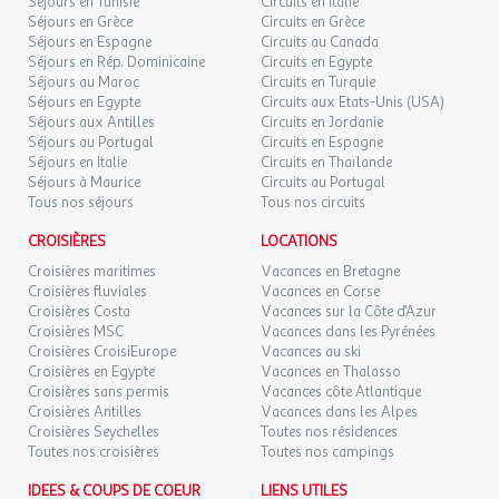
Séjours en Tunisie
Circuits en Italie
¤ Excursions
Séjours en Grèce
Circuits en Grèce
LUN.
185 €
¤ Equitation
/hébergement
Retour le
Séjours en Espagne
05
Circuits au Canada
07/10/2026
¤ Golf
Séjours en Rép. Dominicaine
OCT.
Circuits en Egypte
Séjours au Maroc
Circuits en Turquie
¤ Galeries d'art
Séjours en Egypte
Circuits aux Etats-Unis (USA)
MAR.
185 €
¤ Visite de la ville
/hébergement
Retour le
06
Séjours aux Antilles
Circuits en Jordanie
08/10/2026
OCT.
Séjours au Portugal
Circuits en Espagne
INFORMATIONS PRATIQUES
Séjours en Italie
Circuits en Thaïlande
MER.
Séjours à Maurice
Circuits au Portugal
185 €
/hébergement
Retour le
07
Les informations figurant sur cette page sont données à titre
Tous nos séjours
Tous nos circuits
09/10/2026
OCT.
indicatif et ne sont pas contractuelles. Pour plus d'informations
CROISIÈRES
LOCATIONS
et de précisions (concernant notamment les dates de
JEU.
185 €
/hébergement
Retour le
fonctionnement), merci de contacter l'Office de Tourisme.
08
Croisières maritimes
Vacances en Bretagne
10/10/2026
OCT.
Croisières fluviales
Vacances en Corse
Croisières Costa
Vacances sur la Côte d'Azur
LES ALPILLES
Croisières MSC
Vacances dans les Pyrénées
VEN.
185 €
/hébergement
Retour le
09
Croisières CroisiEurope
Vacances au ski
11/10/2026
Véritable âme de la Provence, LES ALPILLES s'étendent au nord
OCT.
Croisières en Egypte
Vacances en Thalasso
d'Arles sur plusieurs kilomètres et culmine à 500 m.
Croisières sans permis
Vacances côte Atlantique
Chaîne de calcaire, aux formes taillées par le vent, LES ALPILLES
SAM.
185 €
Croisières Antilles
Vacances dans les Alpes
/hébergement
Retour le
10
offrent un cadre naturel exceptionnel.
12/10/2026
Croisières Seychelles
Toutes nos résidences
OCT.
LES ALPILLES, c'est à la fois des villes et des villages provençaux
Toutes nos croisières
Toutes nos campings
typiques, de magnifiques paysages qui ont inspiré Van Gogh, un
DIM.
185 €
IDEES & COUPS DE COEUR
LIENS UTILES
/hébergement
Retour le
patrimoine riche et le berceau de produits inégalables comme