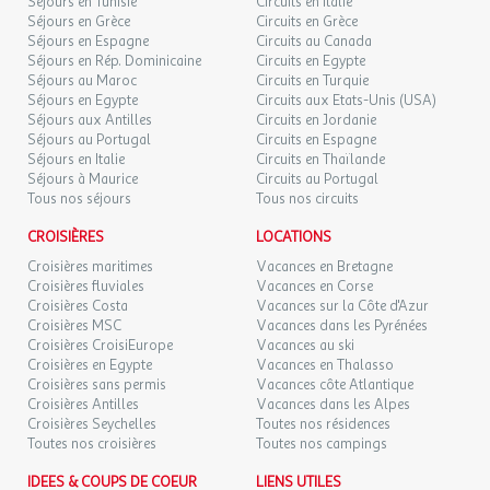
Séjours en Tunisie
Circuits en Italie
Le camping vous propose tellement d'
animations
que vous allez
Séjours en Grèce
Circuits en Grèce
être face à un énorme dilemme, je visite ou je m'amuse au
Séjours en Espagne
Circuits au Canada
camping ? Le concept, une journée, deux ambiances. Toutes les
Séjours en Rép. Dominicaine
Circuits en Egypte
animations labellisées Camping Paradis n'ont qu'un seul but,
Séjours au Maroc
Circuits en Turquie
Séjours en Egypte
Circuits aux Etats-Unis (USA)
vous faire passer de merveilleuses vacances ! Au programme
Séjours aux Antilles
Circuits en Jordanie
: aquagym, fitness tous les matins et tournois sportifs tous les
Séjours au Portugal
Circuits en Espagne
après-midis.
Séjours en Italie
Circuits en Thaïlande
Pour les enfants, le
mini club
de 6 à 12 ans leur permet de
Séjours à Maurice
Circuits au Portugal
pratiquer des activités ludiques et participatives. Tous les soirs, ils
Tous nos séjours
Tous nos circuits
se donnent rendez-vous sur l'estrade pour la mini-disco avec la
CROISIÈRES
LOCATIONS
mascotte PIKI, à vos appareils photos !
Les animateurs vous accompagneront également lors de sorties
Croisières maritimes
Vacances en Bretagne
en groupes alliant la découverte d'un village, d'une cascade ou
Croisières fluviales
Vacances en Corse
Croisières Costa
Vacances sur la Côte d'Azur
d'un paysage du Verdon, la dégustation d'un produit du terroir et
Croisières MSC
Vacances dans les Pyrénées
la convivialité du groupe.
Croisières CroisiEurope
Vacances au ski
Entre soirées jeux familiaux, pétanques, lotos, concerts ou
Croisières en Egypte
Vacances en Thalasso
spectacles, tous les ingrédients sont là pour passer de bons
Croisières sans permis
Vacances côte Atlantique
moments alliant convivialité et bienveillance.
Croisières Antilles
Vacances dans les Alpes
Croisières Seychelles
Toutes nos résidences
Toutes nos croisières
Toutes nos campings
Pour les plus
sportifs
, le terrain multisport, vous donnera
l'occasion de faire des rencontres lors d'un volley ou d'un foot, à
IDEES & COUPS DE COEUR
LIENS UTILES