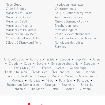
moins que vous préfèreriez le tennis de table ou la pétanque
Naya Clubs
Inscription newsletter
...peuchère ! Gardez la forme avec le fitness d'extérieur et la
Clubs Héliades
Contactez-nous
tranquillité avec l'aire de jeux pour enfant.
Vacances en Tunisie
FAQ - Questions fréquentes
Vacances en Grèce
Assurances voyages
Découvrir la région
Vacances à Bali
Oney : paiement x3 ou 4x
À quelques minutes du camping, partez à la découverte
Vacances à Maurice
Brochure en ligne
de Villecroze, charmant village provençal connu pour son parc
Vacances en Polynésie
Mentions légales
Vacances au Cap-Vert
Politique de confidentialité
arboré, sa cascade et ses grottes troglodytiques creusées dans la
Circuits Etats-Unis (USA)
Conditions Générales de ventes
falaise. Flânez dans ses ruelles, profitez des marchés provençaux
Séjours à Disneyland Paris
Conditions des offres
et de l'art de vivre du Sud.
Services
Les amoureux de nature pourront explorer les Gorges du
Verdon et le Lac de Sainte-Croix, à environ 30 minutes, pour des
-
-
-
-
-
Afrique Du Sud
activités comme la baignade, le pédalo, le canoë ou la randonnée
Autriche
Brésil
Canada
Cap Vert
Chine
-
-
-
-
-
-
Croatie
Cuba
Égypte
Émirats Arabes Unis
Espagne
dans des paysages exceptionnels.
-
-
-
-
États-Unis (USA)
France
Grèce
Guadeloupe
-
-
-
-
-
Île de la Réunion
Île Maurice
Îles Canaries
Inde
Irlande
Et si vous avez envie de mer, les plages de Fréjus et Saint-
-
-
-
-
-
-
Japon
Jordanie
Kenya
Malte
Maroc
Martinique
Raphaël sont accessibles en 45 minutes.
-
-
-
-
-
Mexique
Norvège
Pérou
Polynésie
Portugal
-
-
-
-
République Dominicaine
Sénégal
Seychelles
Sri Lanka
-
-
-
-
Entre Provence verte, Verdon et Méditerranée, notre région est
Tanzanie
Thaïlande
Tunisie
Turquie
Vietnam
idéale pour des vacances entre détente, découvertes et activités
de pleine nature.