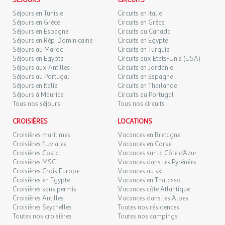
SÉJOURS
CIRCUITS
Espace aquatique de 200 m² avec jeux d'eau pour enfants
SAM.
89 €
Séjours en Tunisie
Circuits en Italie
/hébergement
Retour le
05
Hébergements tout confort et bien intégrés dans la nature
07/09/2026
Séjours en Grèce
Circuits en Grèce
SEPT.
Emplacements ombragés au pied des collines
Séjours en Espagne
Circuits au Canada
Aire de jeux, espace fitness, tennis de table, volley-ball et
Séjours en Rép. Dominicaine
Circuits en Egypte
DIM.
79 €
Séjours au Maroc
pétanque
/hébergement
Circuits en Turquie
Retour le
06
08/09/2026
Séjours en Egypte
Circuits aux Etats-Unis (USA)
SEPT.
Animations pour petits et grands
Séjours aux Antilles
Circuits en Jordanie
Séjours au Portugal
Circuits en Espagne
En juillet-août, le camping s'anime en toute simplicité :
LUN.
79 €
/hébergement
Retour le
07
Séjours en Italie
Circuits en Thaïlande
09/09/2026
SEPT.
Séjours à Maurice
Circuits au Portugal
Activités pour enfants et tournois de pétanque pour les
Tous nos séjours
Tous nos circuits
plus grands
MAR.
79 €
Une soirée festive hebdomadaire pour toute la famille
/hébergement
Retour le
08
CROISIÈRES
LOCATIONS
10/09/2026
Ambiance conviviale et respectueuse de la tranquillité des
SEPT.
Croisières maritimes
Vacances en Bretagne
lieux
Croisières fluviales
Vacances en Corse
MER.
79 €
/hébergement
Retour le
Croisières Costa
Vacances sur la Côte d'Azur
09
Services pratiques sur place
11/09/2026
Croisières MSC
Vacances dans les Pyrénées
SEPT.
Des facilités pour profiter pleinement de vos vacances :
Croisières CroisiEurope
Vacances au ski
Croisières en Egypte
Vacances en Thalasso
JEU.
Restaurant dans une ambiance familiale
89 €
/hébergement
Retour le
10
Croisières sans permis
Vacances côte Atlantique
12/09/2026
Prêt de matériel de loisirs (tennis de table, jeux, etc.)
SEPT.
Croisières Antilles
Vacances dans les Alpes
Accueil chaleureux et conseils personnalisés pour
Croisières Seychelles
Toutes nos résidences
découvrir la région
Toutes nos croisières
VEN.
Toutes nos campings
109 €
/hébergement
Retour le
11