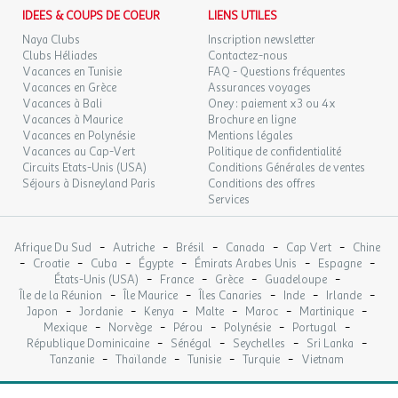
Cadre éco-géré et engagé dans la préservation de
13/09/2026
SEPT.
IDEES & COUPS DE COEUR
LIENS UTILES
l'environnement
Naya Clubs
Inscription newsletter
SAM.
89 €
Bon à savoir
/hébergement
Retour le
12
Clubs Héliades
Contactez-nous
14/09/2026
SEPT.
Vacances en Tunisie
FAQ - Questions fréquentes
Dates d'ouverture : du 3 avril au 1 novembre 2026
Vacances en Grèce
Assurances voyages
Les jeunes mineurs non accompagnés ne sont pas
Vacances à Bali
Oney : paiement x3 ou 4x
DIM.
79 €
/hébergement
Retour le
13
acceptés
Vacances à Maurice
Brochure en ligne
15/09/2026
SEPT.
Vacances en Polynésie
Mentions légales
Les groupes de jeunes sont acceptés s'ils comptent au
Vacances au Cap-Vert
Politique de confidentialité
moins un majeur
LUN.
Circuits Etats-Unis (USA)
79 €
Conditions Générales de ventes
/hébergement
Retour le
Camping accessible aux familles, couples et groupes
14
16/09/2026
Séjours à Disneyland Paris
Conditions des offres
SEPT.
d'amis responsables
Services
Lieu calme, idéal pour randonner, se reposer ou explorer la
MAR.
79 €
Provence
/hébergement
Retour le
15
17/09/2026
-
-
-
-
-
Afrique Du Sud
Autriche
Brésil
Canada
Cap Vert
Chine
SEPT.
-
-
-
-
-
-
Pourquoi choisir ce camping ?
Croatie
Cuba
Égypte
Émirats Arabes Unis
Espagne
-
-
-
-
États-Unis (USA)
France
Grèce
Guadeloupe
MER.
79 €
En plein cœur du Parc Régional des Alpilles
-
-
-
-
-
/hébergement
Retour le
Île de la Réunion
Île Maurice
Îles Canaries
Inde
Irlande
16
18/09/2026
-
-
-
-
-
-
Japon
Piscine avec jeux d'eau, équipements de loisirs variés
Jordanie
Kenya
Malte
Maroc
Martinique
SEPT.
-
-
-
-
-
Mexique
Norvège
Pérou
Polynésie
Portugal
Restaurant convivial
-
-
-
-
République Dominicaine
Sénégal
Seychelles
Sri Lanka
JEU.
Proximité de sites incontournables (Baux-de-Provence,
89 €
/hébergement
Retour le
17
-
-
-
-
Tanzanie
Thaïlande
Tunisie
Turquie
Vietnam
19/09/2026
Luberon, Avignon...)
SEPT.
Nature, patrimoine et douceur de vivre