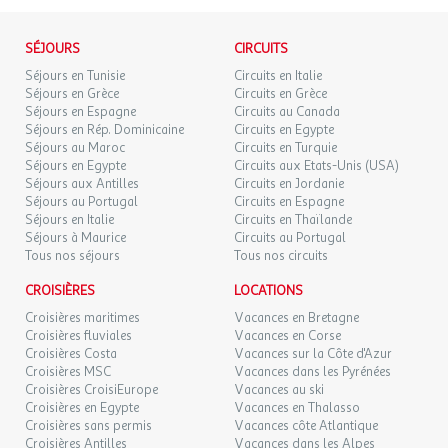
79 €
de France, il est impératif de privilégier l'utilisation de pièces
/hébergement
Retour le
21
Prix : Payant
23/09/2026
d'identité officielles en cours de validité. Dans le cas contraire,
SEPT.
l'agence et le voyagiste ne pourraient être considérés comme
SÉJOURS
CIRCUITS
Jeux :
responsables en cas de refus d'entrée sur le territoire par les
MAR.
79 €
/hébergement
Retour le
Séjours en Tunisie
Circuits en Italie
22
24/09/2026
autorités locales. L'autorisation de sortie du territoire est
Aire de jeux pour enfants
Séjours en Grèce
Circuits en Grèce
SEPT.
nécessaire pour tout mineur voyageant sans l'un de ses parents
Prix : Gratuit
Séjours en Espagne
Circuits au Canada
titulaires de l'autorité parentale.
Séjours en Rép. Dominicaine
Jeux
Circuits en Egypte
MER.
79 €
/hébergement
Retour le
23
Séjours au Maroc
Circuits en Turquie
Prix : Gratuit
25/09/2026
SEPT.
Séjours en Egypte
Circuits aux Etats-Unis (USA)
Exactitude des identités :
Baby-foot
Séjours aux Antilles
Circuits en Jordanie
Les voyageurs doivent s'assurer de l'exactitude des identités
Prix : Gratuit
Séjours au Portugal
Circuits en Espagne
JEU.
79 €
/hébergement
Retour le
(noms de famille, nom de naissance, prénom, date de naissance,
24
Séjours en Italie
Circuits en Thaïlande
26/09/2026
Infos supplémentaires sports et loisirs :
Le camping propose
SEPT.
etc.) de chaque participants au voyage.
Séjours à Maurice
Circuits au Portugal
divers sports et loisirs pour divertir petits et grands, toutefois,
Tous nos séjours
Tous nos circuits
d'autres activités et endroits magnifiques se trouvent aux
VEN.
79 €
/hébergement
Retour le
25
27/09/2026
alentours.
CROISIÈRES
LOCATIONS
SEPT.
Loisirs
Croisières maritimes
Vacances en Bretagne
Croisières fluviales
Vacances en Corse
SAM.
79 €
Loisir
/hébergement
Retour le
26
Croisières Costa
Vacances sur la Côte d'Azur
28/09/2026
SEPT.
Distance : 9,3km
Croisières MSC
Vacances dans les Pyrénées
Emplacement : En dehors de l'établissement
Croisières CroisiEurope
Vacances au ski
Croisières en Egypte
Vacances en Thalasso
Nom : Château de Sauvan
Croisières sans permis
Vacances côte Atlantique
Description : Châteaux
Croisières Antilles
Vacances dans les Alpes