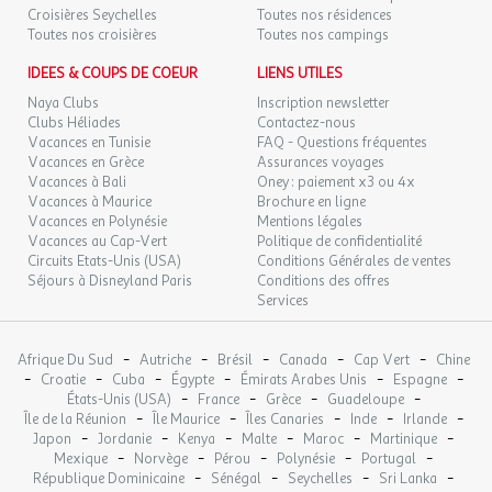
Prix : Payant
Croisières Seychelles
Toutes nos résidences
Loisir
Toutes nos croisières
Toutes nos campings
Distance : 3,4km
IDEES & COUPS DE COEUR
Emplacement : En dehors de l'établissement
LIENS UTILES
Nom : Francois Doucet Confiseur
Naya Clubs
Inscription newsletter
Description : Magasins d'usines
Clubs Héliades
Contactez-nous
Vacances en Tunisie
Prix : Payant
FAQ - Questions fréquentes
Vacances en Grèce
Assurances voyages
Loisir
Vacances à Bali
Oney : paiement x3 ou 4x
Distance : 7,8km
Vacances à Maurice
Brochure en ligne
Emplacement : En dehors de l'établissement
Vacances en Polynésie
Mentions légales
Nom : Abbaye Notre Dame de Ganagobie
Vacances au Cap-Vert
Politique de confidentialité
Description : Sites religieux
Circuits Etats-Unis (USA)
Conditions Générales de ventes
Séjours à Disneyland Paris
Prix : Payant
Conditions des offres
Services
Musée
Distance : 9,2km
Emplacement : En dehors de l'établissement
-
-
-
-
-
Afrique Du Sud
Autriche
Brésil
Canada
Cap Vert
Chine
Nom : Musee de Salagon
-
-
-
-
-
-
Croatie
Cuba
Égypte
Émirats Arabes Unis
Espagne
Prix : Payant
-
-
-
-
États-Unis (USA)
France
Grèce
Guadeloupe
-
-
-
-
-
Île de la Réunion
Loisir
Île Maurice
Îles Canaries
Inde
Irlande
-
-
-
-
-
-
Japon
Jordanie
Kenya
Malte
Maroc
Martinique
Emplacement : En dehors de l'établissement
-
-
-
-
-
Mexique
Norvège
Pérou
Polynésie
Portugal
Nom : Escalade Alpes-de-Haute-Provence
-
-
-
-
République Dominicaine
Sénégal
Seychelles
Sri Lanka
Description : Escalade