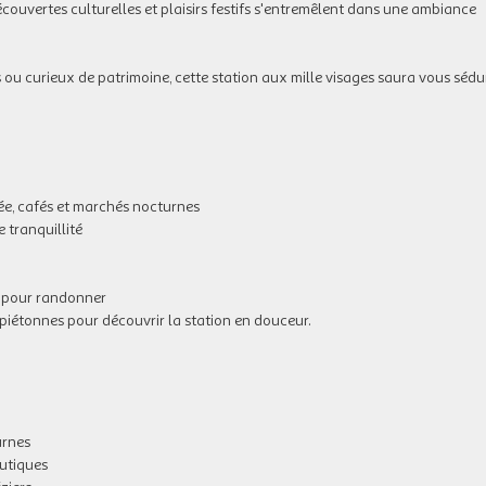
couvertes culturelles et plaisirs festifs s'entremêlent dans une ambiance
u curieux de patrimoine, cette station aux mille visages saura vous sédui
ée, cafés et marchés nocturnes
e tranquillité
t pour randonner
s piétonnes pour découvrir la station en douceur.
urnes
autiques