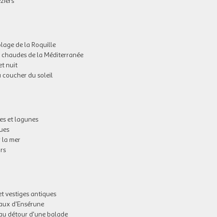
ziers
plage de la Roquille
ux chaudes de la Méditerranée
et nuit
 coucher du soleil
es et lagunes
gues
 la mer
rs
et vestiges antiques
teaux d'Ensérune
r au détour d'une balade