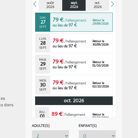
26
août
sept.
28/09/2026
oct.
139 €
au lieu de
SEPT.
2026
2026
2026
DIM.
79 €
/hébergement
Retour le
27
29/09/2026
97 €
au lieu de
SEPT.
LUN.
79 €
/hébergement
Retour le
28
30/09/2026
97 €
au lieu de
SEPT.
MAR.
79 €
/hébergement
Retour le
29
01/10/2026
97 €
au lieu de
SEPT.
MER.
79 €
/hébergement
Retour le
30
02/10/2026
97 €
au lieu de
SEPT.
ces
oct. 2026
sta dans
JEU.
89 €
/hébergement
Retour le
01
03/10/2026
104 €
au lieu de
OCT.
ADULTE(S)
ENFANT(S)
VEN.
109 €
/hébergement
Retour le
02