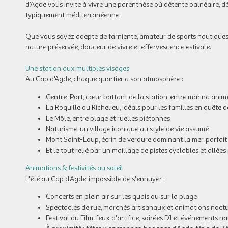
d'Agde vous invite à vivre une parenthèse où détente balnéaire, dé
typiquement méditerranéenne.
Que vous soyez adepte de farniente, amateur de sports nautiques o
nature préservée, douceur de vivre et effervescence estivale.
Une station aux multiples visages
Au Cap d'Agde, chaque quartier a son atmosphère :
Centre-Port, cœur battant de la station, entre marina anim
La Roquille ou Richelieu, idéals pour les familles en quête d
Le Môle, entre plage et ruelles piétonnes
Naturisme, un village iconique au style de vie assumé
Mont Saint-Loup, écrin de verdure dominant la mer, parfai
Et le tout relié par un maillage de pistes cyclables et allée
Animations & festivités au soleil
L'été au Cap d'Agde, impossible de s'ennuyer :
Concerts en plein air sur les quais ou sur la plage
Spectacles de rue, marchés artisanaux et animations noct
Festival du Film, feux d'artifice, soirées DJ et événements n