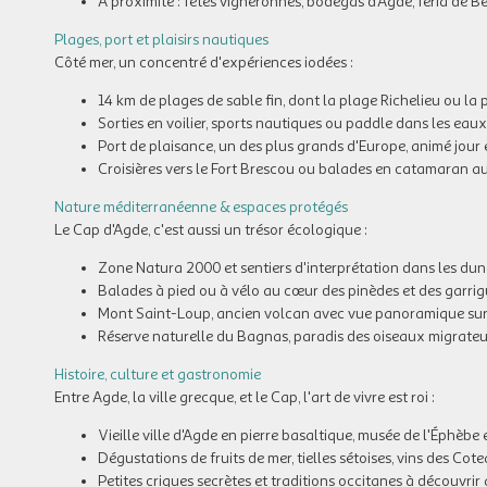
À proximité : fêtes vigneronnes, bodegas d'Agde, féria de Bé
Plages, port et plaisirs nautiques
Côté mer, un concentré d'expériences iodées :
14 km de plages de sable fin, dont la plage Richelieu ou la 
Sorties en voilier, sports nautiques ou paddle dans les ea
Port de plaisance, un des plus grands d'Europe, animé jour 
Croisières vers le Fort Brescou ou balades en catamaran au
Nature méditerranéenne & espaces protégés
Le Cap d'Agde, c'est aussi un trésor écologique :
Zone Natura 2000 et sentiers d'interprétation dans les dun
Balades à pied ou à vélo au cœur des pinèdes et des garri
Mont Saint-Loup, ancien volcan avec vue panoramique sur
Réserve naturelle du Bagnas, paradis des oiseaux migrateu
Histoire, culture et gastronomie
Entre Agde, la ville grecque, et le Cap, l'art de vivre est roi :
Vieille ville d'Agde en pierre basaltique, musée de l'Éphèbe 
Dégustations de fruits de mer, tielles sétoises, vins des Co
Petites criques secrètes et traditions occitanes à découvri