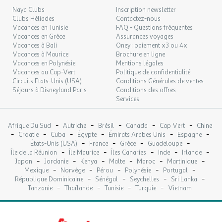
Dates d'ouverture : Ouvert en juillet et août
Naya Clubs
Inscription newsletter
Distance : 10km
DIM.
72 €
/hébergement
Retour le
13
Clubs Héliades
Contactez-nous
Emplacement : En dehors de l'établissement
14/09/2026
SEPT.
Vacances en Tunisie
FAQ - Questions fréquentes
Karting
Vacances en Grèce
Assurances voyages
Dates d'ouverture : Ouvert en juillet et août
Vacances à Bali
Oney : paiement x3 ou 4x
LUN.
72 €
/hébergement
Retour le
14
Distance : 35km
Vacances à Maurice
Brochure en ligne
15/09/2026
SEPT.
Emplacement : En dehors de l'établissement
Vacances en Polynésie
Mentions légales
Vacances au Cap-Vert
Politique de confidentialité
Prix : Payant
MAR.
Circuits Etats-Unis (USA)
72 €
Conditions Générales de ventes
/hébergement
Retour le
15
16/09/2026
Séjours à Disneyland Paris
Conditions des offres
SEPT.
Santé et Bien-être
Services
Infos supplémentaires santé et bien être :
Pour vos moments de
MER.
72 €
/hébergement
Retour le
16
détente, vous pouvez solliciter les services spa du camping.
17/09/2026
-
-
-
-
-
Afrique Du Sud
Autriche
Brésil
Canada
Cap Vert
Chine
SEPT.
-
-
-
-
-
-
Croatie
Cuba
Égypte
Émirats Arabes Unis
Espagne
-
-
-
-
États-Unis (USA)
France
Grèce
Guadeloupe
Etablissement
JEU.
72 €
-
-
-
-
-
/hébergement
Retour le
Île de la Réunion
Île Maurice
Îles Canaries
Inde
Irlande
17
18/09/2026
-
-
-
-
-
-
Les atouts de l'Établissement
Japon
Jordanie
Kenya
Malte
Maroc
Martinique
SEPT.
-
-
-
-
-
Mexique
Norvège
Pérou
Polynésie
Portugal
-
-
-
-
Point fort 1 : Plage à 5 km
République Dominicaine
Sénégal
Seychelles
Sri Lanka
VEN.
82 €
/hébergement
Retour le
18
-
-
-
-
Tanzanie
Thaïlande
Tunisie
Turquie
Vietnam
Point fort 2 : Proche du centre-ville
19/09/2026
SEPT.
Point fort 3 : Ambiance et convivialité assuré
SAM.
82 €
Autres informations
/hébergement
Retour le
19