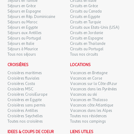
72 €
Séjours en Tunisie
Circuits en Italie
/hébergement
Retour le
06
Dates d'ouverture : Ouvert en juillet et août
07/09/2026
Séjours en Grèce
Circuits en Grèce
SEPT.
Emplacement : En dehors de l'établissement
Séjours en Espagne
Circuits au Canada
Séjours en Rép. Dominicaine
Circuits en Egypte
LUN.
72 €
Jeux :
Séjours au Maroc
/hébergement
Circuits en Turquie
Retour le
07
08/09/2026
Séjours en Egypte
Circuits aux Etats-Unis (USA)
SEPT.
Trampoline
Séjours aux Antilles
Circuits en Jordanie
Dates d'ouverture : Ouvert en juillet et août
Séjours au Portugal
Circuits en Espagne
MAR.
72 €
/hébergement
Retour le
08
Séjours en Italie
Circuits en Thaïlande
Prix : Gratuit
09/09/2026
SEPT.
Séjours à Maurice
Circuits au Portugal
Aire de jeux pour enfants
Tous nos séjours
Tous nos circuits
Dates d'ouverture : Ouvert en juillet et août
MER.
72 €
Prix : Gratuit
/hébergement
Retour le
09
CROISIÈRES
LOCATIONS
10/09/2026
SEPT.
Croisières maritimes
Vacances en Bretagne
Infos supplémentaires sports et loisirs :
Un large choix d'activités
Croisières fluviales
Vacances en Corse
permet de rythmer vos vacances au camping : randonnées
JEU.
72 €
/hébergement
Retour le
Croisières Costa
Vacances sur la Côte d'Azur
10
pédestres, balades en vélo. Les possibilités se multiplient aux
11/09/2026
Croisières MSC
Vacances dans les Pyrénées
SEPT.
alentours : stand up paddle à 5 km, via ferrata à 15 km, etc.
Croisières CroisiEurope
Vacances au ski
Loisirs
Croisières en Egypte
Vacances en Thalasso
VEN.
94 €
/hébergement
Retour le
11
Croisières sans permis
Vacances côte Atlantique
12/09/2026
Pêche
SEPT.
Croisières Antilles
Vacances dans les Alpes
Distance : 2km
Croisières Seychelles
Toutes nos résidences
Toutes nos croisières
SAM.
Emplacement : En dehors de l'établissement
Toutes nos campings
94 €
/hébergement
Retour le
12
13/09/2026
Accrobranche
SEPT.
IDEES & COUPS DE COEUR
LIENS UTILES