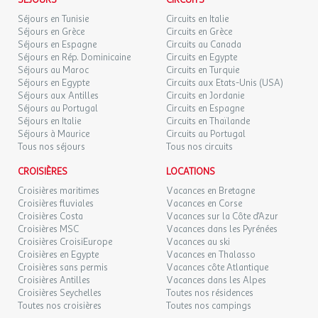
SÉJOURS
CIRCUITS
permettra de publier vos photos sur les réseaux sociaux. Cette
MAR.
149 €
/hébergement
Retour le
Séjours en Tunisie
Circuits en Italie
15
17/09/2026
connexion est gratuite dans tout le camping. Vous y trouverez
Séjours en Grèce
Circuits en Grèce
SEPT.
aussi la location de TV, frigo et de planchas à gaz pour votre
Séjours en Espagne
Circuits au Canada
séjour.
Séjours en Rép. Dominicaine
Circuits en Egypte
MER.
149 €
/hébergement
Retour le
16
Séjours au Maroc
Circuits en Turquie
Cet établissement respecte les recommandations
18/09/2026
SEPT.
Séjours en Egypte
Circuits aux Etats-Unis (USA)
gouvernementales et fait le maximum pour vous accueillir dans
Séjours aux Antilles
Circuits en Jordanie
les meilleures conditions. Cependant certaines prestations
Séjours au Portugal
Circuits en Espagne
JEU.
149 €
/hébergement
Retour le
peuvent être limitées ou indisponibles.
17
Séjours en Italie
Circuits en Thaïlande
19/09/2026
SEPT.
Séjours à Maurice
Circuits au Portugal
Tous nos séjours
Tous nos circuits
Mobil home Confort 4 pièces 6 personnes
VEN.
149 €
/hébergement
Retour le
18
20/09/2026
CROISIÈRES
LOCATIONS
Mobil home Confort 4 pièces 6 personnes climatisé avec :
SEPT.
Coin salon
Croisières maritimes
Vacances en Bretagne
Croisières fluviales
Vacances en Corse
Coin cuisine équipé
SAM.
149 €
/hébergement
Retour le
19
Croisières Costa
Vacances sur la Côte d'Azur
21/09/2026
1 chambre avec un lit double
SEPT.
Croisières MSC
Vacances dans les Pyrénées
2 chambres avec deux lits simples chacune
Croisières CroisiEurope
Vacances au ski
Salle de douche
DIM.
Croisières en Egypte
Vacances en Thalasso
149 €
/hébergement
Retour le
20
WC séparé
Croisières sans permis
Vacances côte Atlantique
22/09/2026
SEPT.
Parking
Croisières Antilles
Vacances dans les Alpes
Croisières Seychelles
Toutes nos résidences
Terrasse
LUN.
149 €
Toutes nos croisières
Toutes nos campings
/hébergement
Retour le
Le logement comprend :
21
23/09/2026