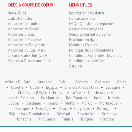
SEPT.
IDEES & COUPS DE COEUR
LIENS UTILES
Coin cuisine : réfrigérateur/ congélateur, plaque de
Naya Clubs
cuisson, micro-onde, cafetière
Inscription newsletter
MAR.
149 €
/hébergement
Retour le
22
Clubs Héliades
Contactez-nous
24/09/2026
Terrasse avec salon de jardin
SEPT.
Vacances en Tunisie
FAQ - Questions fréquentes
Vacances en Grèce
Assurances voyages
MER.
149 €
Vacances à Bali
Oney : paiement x3 ou 4x
Animaux Admis : tarif et règlement sur place
/hébergement
Retour le
23
25/09/2026
Vacances à Maurice
Brochure en ligne
Cafetière
SEPT.
Vacances en Polynésie
Mentions légales
Congélateur
Vacances au Cap-Vert
Politique de confidentialité
JEU.
149 €
Micro-ondes
Circuits Etats-Unis (USA)
Conditions Générales de ventes
/hébergement
Retour le
24
26/09/2026
Nombre de chambres : 3
Séjours à Disneyland Paris
Conditions des offres
SEPT.
Services
Nombre de lit double : 1
Nombre de lit simple : 4
VEN.
149 €
/hébergement
Retour le
25
Nombre de pièces : 4
27/09/2026
-
-
-
-
-
Afrique Du Sud
SEPT.
Autriche
Brésil
Canada
Cap Vert
Chine
Nombre de wc : 1
-
-
-
-
-
-
Croatie
Cuba
Égypte
Émirats Arabes Unis
Espagne
Nombre Salle de bain : 1
-
-
-
-
États-Unis (USA)
France
Grèce
Guadeloupe
SAM.
149 €
/hébergement
Retour le
26
-
-
-
-
-
Parking : 1 place
Île de la Réunion
Île Maurice
Îles Canaries
Inde
Irlande
28/09/2026
SEPT.
-
-
-
-
-
-
Japon
Jordanie
Kenya
Malte
Maroc
Martinique
Plaque de cuisson
-
-
-
-
-
Mexique
Norvège
Pérou
Polynésie
Portugal
Réfrigérateur
-
-
-
-
République Dominicaine
Sénégal
Seychelles
Sri Lanka
Salon de jardin
-
-
-
-
Tanzanie
Thaïlande
Tunisie
Turquie
Vietnam
Surface (m²) : 30
Télévision