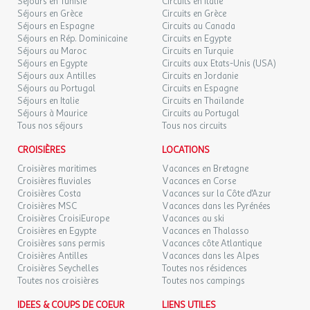
Séjours en Tunisie
Circuits en Italie
Séjours en Grèce
Circuits en Grèce
LUN.
129 €
/hébergement
Retour le
Séjours en Espagne
07
Circuits au Canada
09/09/2026
Les vignobles du Minervois et des Corbières.
Séjours en Rép. Dominicaine
SEPT.
Circuits en Egypte
Les étangs de Gruissan, classés Natura 2000.
Séjours au Maroc
Circuits en Turquie
Séjours en Egypte
Circuits aux Etats-Unis (USA)
La Cité de Carcassonne, inscrite au patrimoine mondial de
MAR.
129 €
/hébergement
Retour le
08
Séjours aux Antilles
Circuits en Jordanie
l'UNESCO.
10/09/2026
SEPT.
Séjours au Portugal
Circuits en Espagne
Les trésors du littoral méditerranéen et les villages de l'arrière-
Séjours en Italie
Circuits en Thaïlande
pays audois.
MER.
Séjours à Maurice
Circuits au Portugal
129 €
/hébergement
Retour le
09
Chaque journée est l'occasion d'une nouvelle aventure, entre
Tous nos séjours
Tous nos circuits
11/09/2026
SEPT.
nature, culture, plaisirs gourmands et climat ensoleillé.
CROISIÈRES
LOCATIONS
JEU.
129 €
/hébergement
Retour le
10
Croisières maritimes
Vacances en Bretagne
12/09/2026
SEPT.
Croisières fluviales
Vacances en Corse
Croisières Costa
Vacances sur la Côte d'Azur
? Camping Le Val de Cesse, un cadre unique où authenticité,
Croisières MSC
Vacances dans les Pyrénées
VEN.
129 €
/hébergement
Retour le
détente et découvertes s'harmonisent à merveille, reconnu par
11
Croisières CroisiEurope
Vacances au ski
13/09/2026
SEPT.
ses labels Accueil Vélo, Relais Motard, Qualidog et Hébergement
Croisières en Egypte
Vacances en Thalasso
Pêche National.
Croisières sans permis
Vacances côte Atlantique
SAM.
129 €
Croisières Antilles
Vacances dans les Alpes
/hébergement
Retour le
12
14/09/2026
Croisières Seychelles
Toutes nos résidences
SEPT.
Toutes nos croisières
Toutes nos campings
DIM.
129 €
IDEES & COUPS DE COEUR
LIENS UTILES
? Des activités pour petits et grands
/hébergement
Retour le