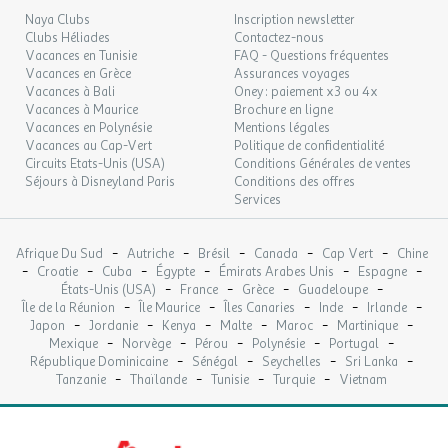
13
15/09/2026
SEPT.
Naya Clubs
Inscription newsletter
Clubs Héliades
Contactez-nous
LUN.
Vacances en Tunisie
FAQ - Questions fréquentes
129 €
/hébergement
Retour le
Un large choix d'activités est proposé sur place et aux alentours :
14
Vacances en Grèce
Assurances voyages
16/09/2026
SEPT.
Vacances à Bali
Oney : paiement x3 ou 4x
Vacances à Maurice
Brochure en ligne
MAR.
129 €
Vacances en Polynésie
Mentions légales
/hébergement
Retour le
15
17/09/2026
Vacances au Cap-Vert
Politique de confidentialité
SEPT.
Piscine chauffée à 28° avec solarium (avril à septembre).
Circuits Etats-Unis (USA)
Conditions Générales de ventes
Animations conviviales et familiales : en journée et en soirée en
Séjours à Disneyland Paris
Conditions des offres
MER.
129 €
juillet/août ;
/hébergement
Retour le
Services
16
18/09/2026
Animations en soirée le week-end durant la basse saison.
SEPT.
Baignade et détente au bord de la rivière, accessible directement
-
-
-
-
-
Afrique Du Sud
Autriche
Brésil
Canada
Cap Vert
Chine
JEU.
depuis le camping.
129 €
/hébergement
Retour le
-
-
-
-
-
-
17
Croatie
Cuba
Égypte
Émirats Arabes Unis
Espagne
19/09/2026
Balades à vélo, excursions culturelles et détente sur les plages de
-
-
-
-
SEPT.
États-Unis (USA)
France
Grèce
Guadeloupe
Gruissan.
-
-
-
-
-
Île de la Réunion
Île Maurice
Îles Canaries
Inde
Irlande
-
-
-
-
-
-
Découverte du Canal du Midi.
Japon
Jordanie
Kenya
Malte
Maroc
Martinique
VEN.
129 €
/hébergement
Retour le
18
-
-
-
-
-
Mexique
Norvège
Pérou
Polynésie
Portugal
Découverte de Narbonne et de son célèbre marché des Halles.
20/09/2026
SEPT.
-
-
-
-
République Dominicaine
Sénégal
Seychelles
Sri Lanka
-
-
-
-
Tanzanie
Thaïlande
Tunisie
Turquie
Vietnam
? Des services pensés pour votre confort
SAM.
129 €
/hébergement
Retour le
19
21/09/2026
SEPT.