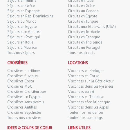
Séjours en Tunisie
Circuits en Italie
- Réveil musculaire
Séjours en Grèce
Circuits en Grèce
- Aquagym
Séjours en Espagne
Circuits au Canada
- Beach-volley
Séjours en Rép. Dominicaine
Circuits en Egypte
- Padel tennis
Séjours au Maroc
Circuits en Turquie
Séjours en Egypte
Circuits aux Etats-Unis (USA)
- Aire de jeux
Séjours aux Antilles
Circuits en Jordanie
- Volley-ball
Séjours au Portugal
Circuits en Espagne
- Zumba
Séjours en Italie
Circuits en Thaïlande
Séjours à Maurice
Circuits au Portugal
Et à proximité du site :
Tous nos séjours
Tous nos circuits
CROISIÈRES
LOCATIONS
- Equitation
- Golf
Croisières maritimes
Vacances en Bretagne
Croisières fluviales
Vacances en Corse
- Accrobranche
Croisières Costa
Vacances sur la Côte d'Azur
- Paddle Board
Croisières MSC
Vacances dans les Pyrénées
- Kite surf
Croisières CroisiEurope
Vacances au ski
- Voile / Planche à voile
Croisières en Egypte
Vacances en Thalasso
- sports nautiques
Croisières sans permis
Vacances côte Atlantique
- Plongée
Croisières Antilles
Vacances dans les Alpes
Croisières Seychelles
Toutes nos résidences
- Canoë Kayak
Toutes nos croisières
Toutes nos campings
- Bateau à pédales
- Piste cyclable
IDEES & COUPS DE COEUR
LIENS UTILES