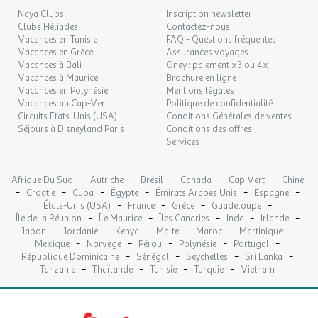
Naya Clubs
Inscription newsletter
Vous ne risquez pas de vous ennuyer !
Clubs Héliades
Contactez-nous
Vacances en Tunisie
FAQ - Questions fréquentes
De nombreuses
animations
rythmeront vos vacances.
Vacances en Grèce
Assurances voyages
Vacances à Bali
Oney : paiement x3 ou 4x
En journée :
Vacances à Maurice
Brochure en ligne
Vacances en Polynésie
Mentions légales
Vacances au Cap-Vert
Politique de confidentialité
- Concours sportifs
Circuits Etats-Unis (USA)
Conditions Générales de ventes
- Animations / jeux en piscine
Séjours à Disneyland Paris
Conditions des offres
Services
En soirée :
-
-
-
-
-
Afrique Du Sud
Autriche
Brésil
Canada
Cap Vert
Chine
- Soirées NRJ Extravadance
-
-
-
-
-
-
Croatie
Cuba
Égypte
Émirats Arabes Unis
Espagne
- Spectacle
-
-
-
-
États-Unis (USA)
France
Grèce
Guadeloupe
- Soirée à thème
-
-
-
-
-
Île de la Réunion
Île Maurice
Îles Canaries
Inde
Irlande
- Soirée dansante
-
-
-
-
-
-
Japon
Jordanie
Kenya
Malte
Maroc
Martinique
- Karaoke
-
-
-
-
-
Mexique
Norvège
Pérou
Polynésie
Portugal
-
-
-
-
- Mini-disco
République Dominicaine
Sénégal
Seychelles
Sri Lanka
-
-
-
-
Tanzanie
Thaïlande
Tunisie
Turquie
Vietnam
- Soirées ados
Préparez-vous pour des vacances sportives et ludiques !