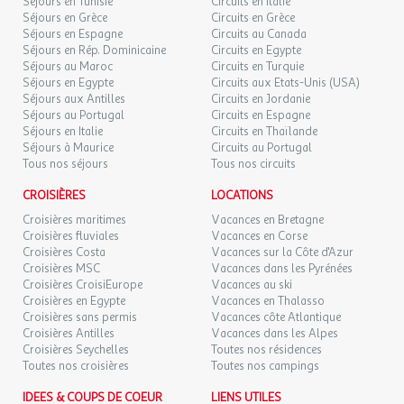
Autres informations
Séjours en Tunisie
Circuits en Italie
Séjours en Grèce
Circuits en Grèce
sept. 2026
Nombre d'emplacements : 110 emplacements
Séjours en Espagne
Circuits au Canada
Séjours en Rép. Dominicaine
Circuits en Egypte
Nombre d'hébergement : 26 hébergements
MAR.
78 €
Séjours au Maroc
/hébergement
Circuits en Turquie
Retour le
01
02/09/2026
Séjours en Egypte
Circuits aux Etats-Unis (USA)
SEPT.
Services
Séjours aux Antilles
Circuits en Jordanie
Séjours au Portugal
Circuits en Espagne
MER.
78 €
Divers
/hébergement
Retour le
02
Séjours en Italie
Circuits en Thaïlande
03/09/2026
SEPT.
Séjours à Maurice
Circuits au Portugal
Connexion wifi : Wifi uniquement dans le bâtiment
Tous nos séjours
Tous nos circuits
principal
JEU.
78 €
/hébergement
Retour le
03
Laverie : Payante
CROISIÈRES
LOCATIONS
04/09/2026
SEPT.
Infos supplémentaires services : Zone de wifi gratuite à la
Croisières maritimes
Vacances en Bretagne
réception. A l'accueil vous trouverez des brochures
Croisières fluviales
Vacances en Corse
VEN.
78 €
touristiques, des tables et chaises pour profiter de la Wifi.
/hébergement
Retour le
Croisières Costa
Vacances sur la Côte d'Azur
04
05/09/2026
Croisières MSC
Vacances dans les Pyrénées
SEPT.
Croisières CroisiEurope
Vacances au ski
Animation
Croisières en Egypte
Vacances en Thalasso
SAM.
78 €
/hébergement
Retour le
05
Croisières sans permis
Vacances côte Atlantique
Infos supplémentaires animations :
En haute saison des
06/09/2026
SEPT.
Croisières Antilles
Vacances dans les Alpes
animations enfants en fin de journée sont organisées plusieurs
Croisières Seychelles
Toutes nos résidences
fois par semaine Un concours de pétanque 1 fois par semaine.
Toutes nos croisières
DIM.
Toutes nos campings
78 €
/hébergement
Retour le
06
Aquagym plusieurs fois par semaine Concert ou animations
07/09/2026
SEPT.
musicales au niveau du restaurant.
IDEES & COUPS DE COEUR
LIENS UTILES