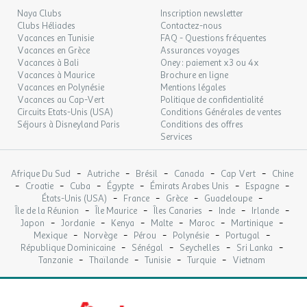
Animations
Naya Clubs
Inscription newsletter
LUN.
78 €
/hébergement
Retour le
07
Clubs Héliades
Contactez-nous
08/09/2026
Animation familiale
SEPT.
Vacances en Tunisie
FAQ - Questions fréquentes
Dates d'ouverture : Ouvert du 10 juillet au 20 août
Vacances en Grèce
Assurances voyages
Vacances à Bali
Oney : paiement x3 ou 4x
MAR.
78 €
/hébergement
Retour le
08
Vacances à Maurice
Brochure en ligne
09/09/2026
Restaurants
SEPT.
Vacances en Polynésie
Mentions légales
Vacances au Cap-Vert
Politique de confidentialité
Snack-bar
MER.
Circuits Etats-Unis (USA)
78 €
Conditions Générales de ventes
/hébergement
Retour le
09
Dates d'ouverture : Ouvert du 15 juin au 15
10/09/2026
Séjours à Disneyland Paris
Conditions des offres
SEPT.
septembre
Services
JEU.
78 €
/hébergement
Retour le
10
Bungalow toilé 5 personnes - Pagan
11/09/2026
-
-
-
-
-
Afrique Du Sud
Autriche
Brésil
Canada
Cap Vert
Chine
SEPT.
-
-
-
-
-
-
Croatie
Cuba
Égypte
Émirats Arabes Unis
Espagne
Hébergement
-
-
-
-
États-Unis (USA)
France
Grèce
Guadeloupe
Surface, composition, chambre(s): la composition, les dimensions
VEN.
78 €
-
-
-
-
-
/hébergement
Retour le
Île de la Réunion
Île Maurice
Îles Canaries
Inde
Irlande
11
de l'hébergement et des couchages peuvent varier d'un logement
12/09/2026
-
-
-
-
-
-
Japon
Jordanie
Kenya
Malte
Maroc
Martinique
SEPT.
à l'autre. Elles sont données à titre d'exemple et sont non
-
-
-
-
-
Mexique
Norvège
Pérou
Polynésie
Portugal
contractuelles.
-
-
-
-
République Dominicaine
Sénégal
Seychelles
Sri Lanka
SAM.
78 €
/hébergement
Retour le
12
-
-
-
-
Composition
Tanzanie
Thaïlande
Tunisie
Turquie
Vietnam
13/09/2026
SEPT.
Surface de l'hébergement: 25m²
DIM.
Nombre de chambres: 2
78 €
/hébergement
Retour le
13