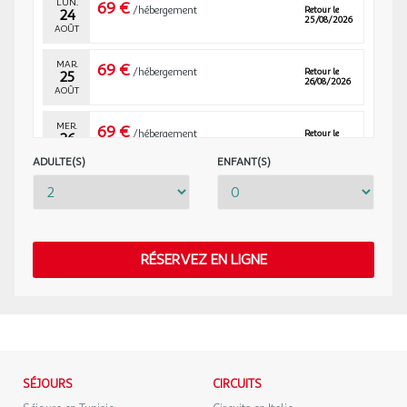
LUN.
69 €
/hébergement
Retour le
Prix : Gratuit
24
25/08/2026
AOÛT
Pétanque
Dates d'ouverture : Ouvert toute la saison
MAR.
69 €
Prix : Gratuit
/hébergement
Retour le
25
26/08/2026
AOÛT
Sports nautiques
MER.
69 €
Kayak
/hébergement
Retour le
26
27/08/2026
Dates d'ouverture : Ouvert toute la saison
AOÛT
ADULTE(S)
ENFANT(S)
Emplacement : En dehors de l'établissement
JEU.
69 €
/hébergement
Retour le
27
Jeux :
28/08/2026
AOÛT
Aire de jeux pour enfants
VEN.
69 €
/hébergement
RÉSERVEZ EN LIGNE
Retour le
28
29/08/2026
AOÛT
Etablissement
Les atouts de l'Établissement
DIM.
78 €
/hébergement
Retour le
30
31/08/2026
AOÛT
Point fort 1 : Espace aquatique
Point fort 2 : Animations durant l'été
LUN.
78 €
Point fort 3 : Camping familial
/hébergement
Retour le
SÉJOURS
31
CIRCUITS
01/09/2026
AOÛT