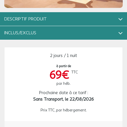
DESCRIPTIF PRODUIT
Le Camping La Bastide, situé à Mazères en Ariège, promet un
INCLUS/EXCLUS
séjour confortable au coeur de la région Midi-Pyrénées. Durant
l'été, les vacanciers peuvent profiter d'une grande piscine
extérieure pour se rafraîchir et se détendre sous le
CE PRIX COMPREND :
soleil.L'établissement met à disposition des équipements
2 jours / 1 nuit
pratiques tels qu'un espace barbecue collectif, une laverie et une
- la location de l'hébergement pour le nombre de nuits indiqué
connexion wifi gratuite à la réception. Un bar et un snack
- les services offerts par le camping (hors services avec
à partir de
proposent de quoi se restaurer sur place, facilitant ainsi le
69€
suppléments)
TTC
quotidien des campeurs.Pour les loisirs, un terrain de pétanque
est accessible en toute saison, tandis que les enfants disposent
par héb.
CE PRIX NE COMPREND PAS :
d'une aire de jeux adaptée à toutes les périodes de l'année. La
Prochaine date à ce tarif :
- le transport,
proximité d'une rivière apporte fraîcheur et authenticité à ce site,
Sans Transport,
le 22/08/2026
- les taxes de séjour et autres taxes obligatoires, à régler sur
idéal pour des vacances en pleine nature entre amis ou en
place,
famille.
Prix TTC, par hébergement.
- la caution,
- les repas, boissons, linge de lit et linge de toilette,
Espaces aquatiques
- tout supplément à régler sur place