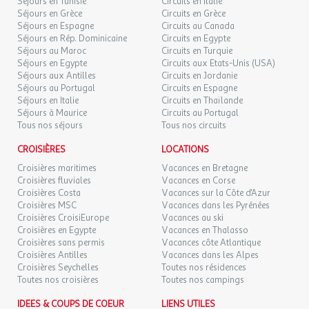
89 €
Séjours en Tunisie
Circuits en Italie
Informations accueil
/hébergement
Retour le
08
10/09/2026
Séjours en Grèce
Circuits en Grèce
Surveillance de nuit
SEPT.
Séjours en Espagne
Circuits au Canada
en haute saison
Séjours en Rép. Dominicaine
Circuits en Egypte
MER.
Emplacements camping-car
89 €
Séjours au Maroc
/hébergement
Circuits en Turquie
Retour le
09
11/09/2026
Aire pour camping-car
Séjours en Egypte
Circuits aux Etats-Unis (USA)
SEPT.
Installations pour handicapés
Séjours aux Antilles
Circuits en Jordanie
Séjours au Portugal
Circuits en Espagne
Animaux acceptés
JEU.
89 €
/hébergement
Retour le
10
Séjours en Italie
Circuits en Thaïlande
Situation
12/09/2026
SEPT.
Séjours à Maurice
Circuits au Portugal
Village
Tous nos séjours
Tous nos circuits
Hors village
VEN.
89 €
/hébergement
Retour le
11
Distance (en km) : 1
CROISIÈRES
LOCATIONS
13/09/2026
SEPT.
A proximité :
Croisières maritimes
Vacances en Bretagne
lac
Croisières fluviales
Vacances en Corse
SAM.
89 €
Distance en km : 0.3
/hébergement
Retour le
Croisières Costa
Vacances sur la Côte d'Azur
12
14/09/2026
Infrastructures
Croisières MSC
Vacances dans les Pyrénées
SEPT.
Croisières CroisiEurope
Vacances au ski
Infrastructures restauration
Croisières en Egypte
Vacances en Thalasso
DIM.
Bar
89 €
/hébergement
Retour le
13
Croisières sans permis
Vacances côte Atlantique
15/09/2026
Restaurant (Distance : 0,2Km )
SEPT.
Croisières Antilles
Vacances dans les Alpes
Pizzeria (Distance : 1Km )
Croisières Seychelles
Toutes nos résidences
Snack
Toutes nos croisières
LUN.
Toutes nos campings
139 €
/hébergement
Retour le
14
Infrastructures sanitaires
16/09/2026
SEPT.
IDEES & COUPS DE COEUR
LIENS UTILES
Blocs sanitaires communs : 1