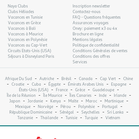
Douches
Naya Clubs
Inscription newsletter
MAR.
139 €
/hébergement
Retour le
15
Clubs Héliades
WC
Contactez-nous
17/09/2026
SEPT.
Vacances en Tunisie
FAQ - Questions fréquentes
Lavabos
Vacances en Grèce
Assurances voyages
Vidange eaux usées
Vacances à Bali
Oney : paiement x3 ou 4x
MER.
139 €
Equipement ménager
/hébergement
Retour le
16
Vacances à Maurice
Brochure en ligne
18/09/2026
Lavoirs eau chaude
SEPT.
Vacances en Polynésie
Mentions légales
Table à repasser
Vacances au Cap-Vert
Politique de confidentialité
JEU.
Circuits Etats-Unis (USA)
89 €
Fer à repasser
Conditions Générales de ventes
/hébergement
Retour le
17
19/09/2026
Séjours à Disneyland Paris
Conditions des offres
Blanchisserie (Distance : 10Km )
SEPT.
Services
Equipement business / réunion
Salle de réunion
VEN.
139 €
/hébergement
Retour le
18
Nombre de personnes maximum : 30
20/09/2026
-
-
-
-
-
Afrique Du Sud
Autriche
Brésil
Canada
Cap Vert
Chine
SEPT.
-
-
-
Séminaire
-
-
-
Croatie
Cuba
Égypte
Émirats Arabes Unis
Espagne
-
-
-
-
États-Unis (USA)
France
Nombre de personnes maximum : 40
Grèce
Guadeloupe
SAM.
139 €
-
-
-
-
-
/hébergement
Retour le
Île de la Réunion
Île Maurice
Îles Canaries
Inde
Irlande
19
Distance (en km) : 1
21/09/2026
-
-
-
-
-
-
Japon
Jordanie
Kenya
Malte
Maroc
Martinique
SEPT.
Equipement loisirs
-
-
-
-
-
Mexique
Norvège
Pérou
Polynésie
Portugal
Wifi
-
-
-
-
République Dominicaine
Sénégal
Seychelles
Sri Lanka
DIM.
139 €
/hébergement
Payant
Retour le
20
-
-
-
-
Tanzanie
Thaïlande
Tunisie
Turquie
Vietnam
22/09/2026
SEPT.
Tout l'établissement
Service de location de vélo
LUN.
139 €
Commerces
/hébergement
Retour le
21