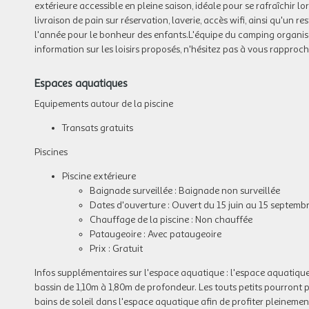
extérieure accessible en pleine saison, idéale pour se rafraîchir lo
livraison de pain sur réservation, laverie, accès wifi, ainsi qu'un 
l'année pour le bonheur des enfants.L'équipe du camping organise 
information sur les loisirs proposés, n'hésitez pas à vous rapproc
Espaces aquatiques
Equipements autour de la piscine
Transats gratuits
Piscines
Piscine extérieure
Baignade surveillée : Baignade non surveillée
Dates d'ouverture : Ouvert du 15 juin au 15 septemb
Chauffage de la piscine : Non chauffée
Pataugeoire : Avec pataugeoire
Prix : Gratuit
Infos supplémentaires sur l'espace aquatique :
l'espace aquatiqu
bassin de 1,10m à 1,80m de profondeur. Les touts petits pourront 
bains de soleil dans l'espace aquatique afin de profiter pleineme