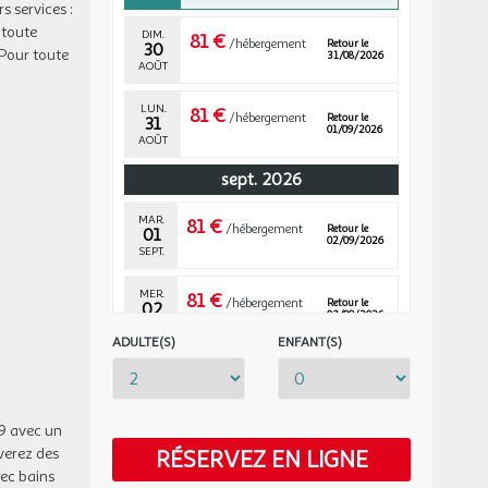
s services :
 toute
DIM.
81 €
/hébergement
Retour le
30
 Pour toute
31/08/2026
AOÛT
LUN.
81 €
/hébergement
Retour le
31
01/09/2026
AOÛT
sept. 2026
MAR.
81 €
/hébergement
Retour le
01
02/09/2026
SEPT.
MER.
81 €
/hébergement
Retour le
02
03/09/2026
SEPT.
ADULTE(S)
ENFANT(S)
JEU.
81 €
/hébergement
Retour le
03
04/09/2026
SEPT.
9 avec un
VEN.
81 €
/hébergement
Retour le
verez des
RÉSERVEZ EN LIGNE
04
05/09/2026
SEPT.
vec bains