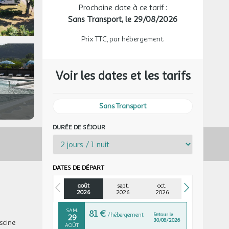
DIM.
94 €
Prochaine date à ce tarif :
/hébergement
Retour le
23
24/08/2026
AOÛT
Sans Transport,
le 29/08/2026
LUN.
94 €
Prix TTC, par hébergement.
/hébergement
Retour le
24
25/08/2026
AOÛT
Voir les dates et les tarifs
MAR.
94 €
/hébergement
Retour le
25
26/08/2026
AOÛT
Sans Transport
MER.
94 €
/hébergement
Retour le
26
27/08/2026
AOÛT
DURÉE DE SÉJOUR
JEU.
94 €
/hébergement
Retour le
27
28/08/2026
AOÛT
DATES DE DÉPART
VEN.
94 €
/hébergement
Retour le
28
août
sept.
29/08/2026
oct.
AOÛT
2026
2026
2026
SAM.
81 €
/hébergement
Retour le
29
30/08/2026
scine
AOÛT