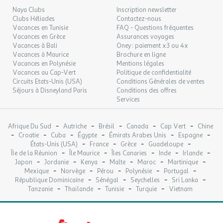
13
14/09/2026
Qualité du résau téléphonique : Bonne
SEPT.
Naya Clubs
Inscription newsletter
Laverie : Payante
Clubs Héliades
Contactez-nous
Infos supplémentaires services : Dépôt de pain et épicerie
LUN.
Vacances en Tunisie
FAQ - Questions fréquentes
69 €
/hébergement
Retour le
14
Vacances en Grèce
Petit déjeuner en option: 8 euros/jour/personne.
Assurances voyages
15/09/2026
SEPT.
Vacances à Bali
Oney : paiement x3 ou 4x
Vacances à Maurice
Brochure en ligne
Commerces & Restauration
MAR.
69 €
Vacances en Polynésie
Mentions légales
/hébergement
Retour le
15
16/09/2026
Vacances au Cap-Vert
Politique de confidentialité
SEPT.
Commerces
Circuits Etats-Unis (USA)
Conditions Générales de ventes
Séjours à Disneyland Paris
Conditions des offres
Dépot de pain
MER.
69 €
/hébergement
Retour le
Services
16
Dates d'ouverture : Ouvert toute la saison
17/09/2026
SEPT.
Emplacement : Sur place
Épicerie
-
-
-
-
-
Afrique Du Sud
Autriche
Brésil
Canada
Cap Vert
Chine
JEU.
69 €
/hébergement
Retour le
-
-
-
-
-
-
17
Croatie
Cuba
Dates d'ouverture : Ouvert toute la saison
Égypte
Émirats Arabes Unis
Espagne
18/09/2026
-
-
-
-
SEPT.
États-Unis (USA)
France
Grèce
Guadeloupe
Emplacement : Sur place
-
-
-
-
-
Île de la Réunion
Île Maurice
Îles Canaries
Inde
Irlande
Épicerie
-
-
-
-
-
-
Japon
Jordanie
Kenya
Malte
Maroc
Martinique
VEN.
69 €
Dates d'ouverture : Ouvert toute la saison
/hébergement
Retour le
18
-
-
-
-
-
Mexique
Norvège
Pérou
Polynésie
Portugal
19/09/2026
SEPT.
Distance : 5km
-
-
-
-
République Dominicaine
Sénégal
Seychelles
Sri Lanka
Emplacement : En dehors de l'établissement
-
-
-
-
Tanzanie
Thaïlande
Tunisie
Turquie
Vietnam
SAM.
69 €
/hébergement
Retour le
19
Infos supplémentaires commerces et restaurants :
Le petit
20/09/2026
SEPT.
déjeuner est à 8euros/jour/personne.