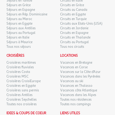
Séjours en Tunisie
Circuits en Italie
Distance : 5km
Séjours en Grèce
Circuits en Grèce
LUN.
69 €
Emplacement : En dehors de l'établissement
/hébergement
Retour le
Séjours en Espagne
07
Circuits au Canada
08/09/2026
Séjours en Rép. Dominicaine
SEPT.
Ferme miniature
Circuits en Egypte
Séjours au Maroc
Circuits en Turquie
Dates d'ouverture : Ouvert toute la saison
Séjours en Egypte
Circuits aux Etats-Unis (USA)
MAR.
69 €
Prix : Gratuit
/hébergement
Retour le
08
Séjours aux Antilles
Circuits en Jordanie
09/09/2026
SEPT.
Séjours au Portugal
Circuits en Espagne
Etablissement
Séjours en Italie
Circuits en Thaïlande
MER.
Séjours à Maurice
Circuits au Portugal
69 €
/hébergement
Retour le
09
Les atouts de l'Établissement
Tous nos séjours
Tous nos circuits
10/09/2026
SEPT.
Point fort 1 : Petit Camping Familial et Convivial
CROISIÈRES
LOCATIONS
JEU.
Point fort 2 : Entouré de nature
69 €
/hébergement
Retour le
10
Croisières maritimes
Vacances en Bretagne
11/09/2026
SEPT.
Croisières fluviales
Vacances en Corse
Autres informations
Croisières Costa
Vacances sur la Côte d'Azur
Croisières MSC
Vacances dans les Pyrénées
VEN.
69 €
Nombre d'emplacements : 38 emplacements
/hébergement
Retour le
11
Croisières CroisiEurope
Vacances au ski
12/09/2026
Nombre d'hébergement : 18 hébergements
SEPT.
Croisières en Egypte
Vacances en Thalasso
Croisières sans permis
Vacances côte Atlantique
SAM.
69 €
Croisières Antilles
Vacances dans les Alpes
Services
/hébergement
Retour le
12
13/09/2026
Croisières Seychelles
Toutes nos résidences
SEPT.
Divers
Toutes nos croisières
Toutes nos campings
DIM.
69 €
Connexion wifi : Wifi gratuit dans tout l'établissement
IDEES & COUPS DE COEUR
LIENS UTILES
/hébergement
Retour le