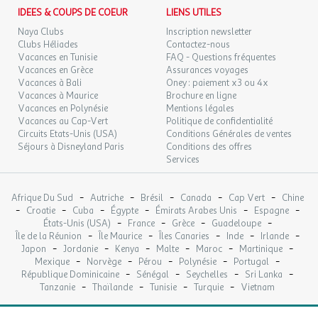
Plaque de cuisson : 1
IDEES & COUPS DE COEUR
LIENS UTILES
Logement non fumeur
Naya Clubs
Inscription newsletter
Ancienneté : 2022
Clubs Héliades
Contactez-nous
Salon de jardin
Vacances en Tunisie
FAQ - Questions fréquentes
Vacances en Grèce
Assurances voyages
Table extérieure.
Vacances à Bali
Oney : paiement x3 ou 4x
Vacances à Maurice
Brochure en ligne
La destination
Vacances en Polynésie
Mentions légales
Vacances au Cap-Vert
Politique de confidentialité
Bienvenue à Audenge, entre bassin d'Arcachon, nature préservée
Circuits Etats-Unis (USA)
Conditions Générales de ventes
et traditions ostréicoles
Séjours à Disneyland Paris
Conditions des offres
Services
Située sur la rive nord-est du bassin d'Arcachon, en Gironde,
Audenge est une destination paisible qui séduit par ses paysages
naturels, son port pittoresque et son art de vivre authentique.
-
-
-
-
-
Afrique Du Sud
Autriche
Brésil
Canada
Cap Vert
Chine
Entre marais, plages tranquilles et sentiers de randonnée,
-
-
-
-
-
-
Croatie
Cuba
Égypte
Émirats Arabes Unis
Espagne
Audenge offre un cadre idéal pour des vacances ressourçantes
-
-
-
-
États-Unis (USA)
France
Grèce
Guadeloupe
-
-
-
-
-
en pleine nature.
Île de la Réunion
Île Maurice
Îles Canaries
Inde
Irlande
-
-
-
-
-
-
Japon
Jordanie
Kenya
Malte
Maroc
Martinique
-
-
-
-
-
Mexique
Norvège
Pérou
Polynésie
Portugal
Un littoral calme et familial
-
-
-
-
République Dominicaine
Sénégal
Seychelles
Sri Lanka
Audenge borde le bassin d'Arcachon, avec ses paysages typiques
-
-
-
-
Tanzanie
Thaïlande
Tunisie
Turquie
Vietnam
: