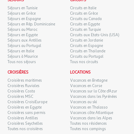
SÉJOURS
CIRCUITS
Envie d'un retour à l'essentiel ? Hébergement Insolite et
Séjours en Tunisie
Circuits en Italie
confortable en toile et bois, la Wood Lodge est équipée de 2
Séjours en Grèce
Circuits en Grèce
chambres avec kitchenette et salle de bain , la solution idéale
Séjours en Espagne
Circuits au Canada
pour passer des vacances familiales en tente jusqu'à 4
Séjours en Rép. Dominicaine
Circuits en Egypte
Séjours au Maroc
Circuits en Turquie
personnes.
Séjours en Egypte
Circuits aux Etats-Unis (USA)
Le logement comprend :
Séjours aux Antilles
Circuits en Jordanie
Séjours au Portugal
Circuits en Espagne
Réfrigérateur, plaques de cuisson, cafetière, vaisselle
Séjours en Italie
Circuits en Thaïlande
Salon de jardin
Séjours à Maurice
Circuits au Portugal
Tous nos séjours
Tous nos circuits
Les couvertures et oreillers sont fournis (draps en option)
Animaux Admis : Animaux : acceptés sous conditions
CROISIÈRES
LOCATIONS
Nombre de chambres : 2
Croisières maritimes
Vacances en Bretagne
Nombre Salle de bain : 1
Croisières fluviales
Vacances en Corse
Surface (m²) : 27
Croisières Costa
Vacances sur la Côte d'Azur
Terrasse
Croisières MSC
Vacances dans les Pyrénées
Nombre de pièces : 2
Croisières CroisiEurope
Vacances au ski
Croisières en Egypte
Vacances en Thalasso
Cuisine : 1
Croisières sans permis
Vacances côte Atlantique
Réfrigérateur : 1
Croisières Antilles
Vacances dans les Alpes
Nombre de wc : 1
Croisières Seychelles
Toutes nos résidences
Micro-ondes
Toutes nos croisières
Toutes nos campings
Cafetière : 1