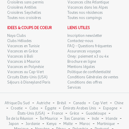
28
Croisières sans permis
Vacances côte Atlantique
01/10/2026
142 €
au lieu de
SEPT.
Vaisselle et couverts
Croisières Antilles
Vacances dans les Alpes
Nombre de lit simple : 2
Croisières Seychelles
Toutes nos résidences
MAR.
119 €
Nombre de cabine : 1.
Toutes nos croisières
Toutes nos campings
/hébergement
Retour le
29
02/10/2026
158 €
au lieu de
SEPT.
IDEES & COUPS DE COEUR
LIENS UTILES
Appartement 2 pièces 4 personnes
Naya Clubs
Inscription newsletter
MER.
129 €
/hébergement
Retour le
30
Clubs Héliades
Contactez-nous
03/10/2026
Séjour avec 1 canapé lit double.
165 €
au lieu de
SEPT.
Vacances en Tunisie
FAQ - Questions fréquentes
Coin cuisine.
Vacances en Grèce
Assurances voyages
Chambre avec 1 lit double.
oct. 2026
Vacances à Bali
Oney : paiement x3 ou 4x
Salle de douche, WC.
Vacances à Maurice
Brochure en ligne
JEU.
149 €
Vacances en Polynésie
Mentions légales
/hébergement
Retour le
01
04/10/2026
192 €
Vacances au Cap-Vert
Politique de confidentialité
au lieu de
OCT.
Circuits Etats-Unis (USA)
Conditions Générales de ventes
L'équipement comprend un réfrigérateur, plaques de cuisson, une
Séjours à Disneyland Paris
Conditions des offres
VEN.
149 €
/hébergement
Retour le
Services
hotte, un micro-ondes, un lave-vaisselle, une cafetière à filtre, une
02
05/10/2026
192 €
au lieu de
OCT.
bouilloire et une télévision.
-
-
-
-
-
Afrique Du Sud
Autriche
Brésil
Canada
Cap Vert
Chine
SAM.
139 €
Photos non contractuelles
/hébergement
Retour le
-
-
-
-
-
-
03
Croatie
Cuba
Égypte
Émirats Arabes Unis
Espagne
06/10/2026
184 €
au lieu de
Bouilloire
-
-
-
-
OCT.
États-Unis (USA)
France
Grèce
Guadeloupe
-
-
-
-
-
Cafetière : à filtre
Île de la Réunion
Île Maurice
Îles Canaries
Inde
Irlande
-
-
-
-
-
-
Japon
Jordanie
Kenya
Malte
Maroc
Martinique
DIM.
Cuisine
119 €
/hébergement
Retour le
04
-
-
-
-
-