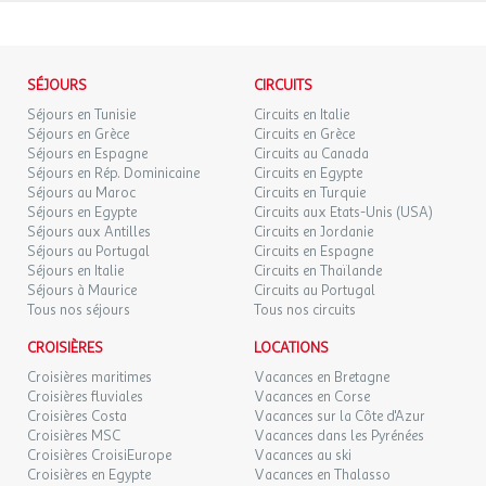
Coin nuit avec 2 lits simples superposés
MAR.
109 €
Salle de douche, WC
/hébergement
Retour le
22
25/09/2026
142 €
au lieu de
SEPT.
SÉJOURS
CIRCUITS
MER.
119 €
/hébergement
Retour le
Séjours en Tunisie
Circuits en Italie
23
L'équipement comprend un réfrigérateur, plaques de cuisson, une
26/09/2026
149 €
au lieu de
Séjours en Grèce
Circuits en Grèce
SEPT.
hotte, un micro-ondes, un lave-vaisselle, une cafetière à filtre, une
Séjours en Espagne
Circuits au Canada
bouilloire et une télévision
Séjours en Rép. Dominicaine
Circuits en Egypte
JEU.
129 €
/hébergement
Retour le
24
Séjours au Maroc
Circuits en Turquie
27/09/2026
173 €
au lieu de
SEPT.
Photos non contractuelles
Séjours en Egypte
Circuits aux Etats-Unis (USA)
Séjours aux Antilles
Circuits en Jordanie
Bouilloire
Séjours au Portugal
Circuits en Espagne
VEN.
129 €
Cafetière : à filtre
/hébergement
Retour le
25
Séjours en Italie
Circuits en Thaïlande
28/09/2026
173 €
au lieu de
Cuisine
SEPT.
Séjours à Maurice
Circuits au Portugal
Lave-vaisselle
Tous nos séjours
Tous nos circuits
Micro-ondes
SAM.
129 €
/hébergement
Retour le
26
29/09/2026
Nombre de chambres : 0
CROISIÈRES
LOCATIONS
166 €
au lieu de
SEPT.
Nombre de pièces : 0
Croisières maritimes
Vacances en Bretagne
Nombre Salle de bain : 1
Croisières fluviales
Vacances en Corse
DIM.
109 €
/hébergement
Retour le
27
Plaque de cuisson
Croisières Costa
Vacances sur la Côte d'Azur
30/09/2026
142 €
au lieu de
SEPT.
Croisières MSC
Vacances dans les Pyrénées
Réfrigérateur
Croisières CroisiEurope
Vacances au ski
Surface (m²) : 28
LUN.
Croisières en Egypte
Vacances en Thalasso
109 €
/hébergement
Retour le
Télévision