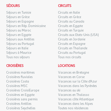
Terrain de volley-ball
SEPT.
l'agence et le voyagiste ne pourraient être considérés comme
SÉJOURS
CIRCUITS
Prix : Gratuit
responsables en cas de refus d'entrée sur le territoire par les
DIM.
Terrain de football
94 €
Séjours en Tunisie
Circuits en Italie
/hébergement
Retour le
06
autorités locales. L'autorisation de sortie du territoire est
07/09/2026
Séjours en Grèce
Circuits en Grèce
Prix : Gratuit
SEPT.
nécessaire pour tout mineur voyageant sans l'un de ses parents
Séjours en Espagne
Circuits au Canada
Sport
titulaires de l'autorité parentale.
Séjours en Rép. Dominicaine
Circuits en Egypte
Description : Terrain de Basket-ball
Séjours au Maroc
Circuits en Turquie
Prix : Gratuit
Séjours en Egypte
Circuits aux Etats-Unis (USA)
Exactitude des identités :
Aire de fitness extérieure
Séjours aux Antilles
Circuits en Jordanie
Les voyageurs doivent s'assurer de l'exactitude des identités
Prix : Gratuit
Séjours au Portugal
Circuits en Espagne
(noms de famille, nom de naissance, prénom, date de naissance,
Séjours en Italie
Circuits en Thaïlande
Sport
etc.) de chaque participants au voyage.
Séjours à Maurice
Circuits au Portugal
Description : Street workout
Tous nos séjours
Tous nos circuits
Prix : Gratuit
Sport
CROISIÈRES
LOCATIONS
Description : Tir à l'arc
Croisières maritimes
Vacances en Bretagne
Prix : Gratuit
Croisières fluviales
Vacances en Corse
Piste cyclable
Croisières Costa
Vacances sur la Côte d'Azur
Prix : Gratuit
Croisières MSC
Vacances dans les Pyrénées
Randonnée
Croisières CroisiEurope
Vacances au ski
Croisières en Egypte
Vacances en Thalasso
Prix : Gratuit
Croisières sans permis
Vacances côte Atlantique
Piste cyclable
Croisières Antilles
Vacances dans les Alpes
Prix : Gratuit
Croisières Seychelles
Toutes nos résidences