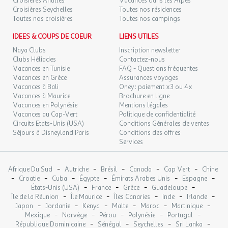
105 €
Croisières Antilles
Vacances dans les Alpes
/hébergement
Retour le
01
Les atouts de l'Établissement
03/10/2026
Croisières Seychelles
Toutes nos résidences
OCT.
Toutes nos croisières
Toutes nos campings
Point fort 1 : Camping à taille humaine
VEN.
105 €
IDEES & COUPS DE COEUR
Point fort 2 : À 1.5 km des plages de l'Océan Atlantique
LIENS UTILES
/hébergement
Retour le
02
04/10/2026
Point fort 3 : Niché dans un écrin naturel et boisé
OCT.
Naya Clubs
Inscription newsletter
Mot d'accueil : Nous sommes heureux de vous recevoir au
Clubs Héliades
Contactez-nous
SAM.
Vacances en Tunisie
camping Made in Camp Le Fief Melin au Château d'Oléron.
FAQ - Questions fréquentes
105 €
/hébergement
Retour le
03
Vacances en Grèce
Assurances voyages
05/10/2026
Situé à seulement 1,8 km des rives de l'océan Atlantique,
OCT.
Vacances à Bali
Oney : paiement x3 ou 4x
notre établissement baigne dans un environnement
Vacances à Maurice
Brochure en ligne
naturel luxuriant, propice à la détente et à la sérénité.
DIM.
105 €
Vacances en Polynésie
Mentions légales
/hébergement
Retour le
04
Notre camping Made in Camp propose une ambiance
06/10/2026
Vacances au Cap-Vert
Politique de confidentialité
OCT.
chaleureuse et familiale, niché au coeur d'une végétation
Circuits Etats-Unis (USA)
Conditions Générales de ventes
Séjours à Disneyland Paris
abondante et verdoyante. Réservez vos vacances au Fief
Conditions des offres
LUN.
105 €
/hébergement
Retour le
Services
05
Melin, on s'occupe du reste ! A bientôt au Fief Melin
07/10/2026
OCT.
Bons plans :
-
-
-
-
-
Afrique Du Sud
Autriche
Brésil
Canada
Cap Vert
Chine
Autres informations
MAR.
105 €
/hébergement
Retour le
-
-
-
-
-
-
06
Croatie
Cuba
Égypte
Émirats Arabes Unis
Espagne
08/10/2026
-
-
-
-
OCT.
États-Unis (USA)
France
Grèce
Guadeloupe
Nombre d'emplacements : 144 emplacements
-
-
-
-
-
Île de la Réunion
Île Maurice
Îles Canaries
Inde
Irlande
Nombre d'hébergement : 55 hébergements
-
-
-
-
-
-
Japon
Jordanie
Kenya
Malte
Maroc
Martinique
MER.
105 €
/hébergement
Retour le
07
-
-
-
-
-
Mexique
Norvège
Pérou
Polynésie
Portugal
09/10/2026
OCT.
-
-
-
-
République Dominicaine
Sénégal
Seychelles
Sri Lanka
Services