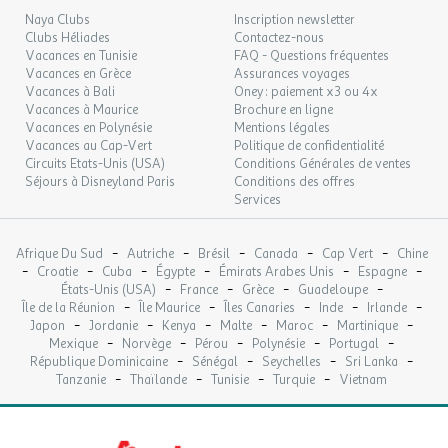
Cuisine aménagée comprenant : réfrigérateur avec congélateur,
Naya Clubs
Inscription newsletter
SAM.
99 €
/hébergement
Retour le
12
plaque de cuisson à induction, cafetière à filtre, bouilloire, service
Clubs Héliades
Contactez-nous
14/09/2026
SEPT.
Vacances en Tunisie
FAQ - Questions fréquentes
à vaisselle.
Vacances en Grèce
Assurances voyages
1 chambre avec un lit double (140 x190), rangements
Vacances à Bali
Oney : paiement x3 ou 4x
DIM.
99 €
1 chambre avec 3 lits : 1 lit superposé
uniquement pour enfant
(
/hébergement
Retour le
13
Vacances à Maurice
Brochure en ligne
15/09/2026
80x 190), deux lits simple en dessous ( 80x 190) et rangement
(il
SEPT.
Vacances en Polynésie
Mentions légales
faut enlever un lit simple pour pouvoir installer un lit bébé dans
Vacances au Cap-Vert
Politique de confidentialité
LUN.
la chambre des enfants),
Circuits Etats-Unis (USA)
99 €
Conditions Générales de ventes
/hébergement
Retour le
14
16/09/2026
Séjours à Disneyland Paris
Conditions des offres
1 salle de douche, lavabo, placard.
SEPT.
Services
1 WC séparé
Terrasse couverte avec salon de jardin.
MAR.
99 €
/hébergement
Retour le
15
17/09/2026
-
-
-
-
-
Afrique Du Sud
Autriche
Brésil
Canada
Cap Vert
Chine
SEPT.
-
Informations pratiques
-
-
-
-
-
Croatie
Cuba
Égypte
Émirats Arabes Unis
Espagne
-
-
-
-
Les lits disposent chacun d'un protège matelas, d'une couette et
États-Unis (USA)
France
Grèce
Guadeloupe
MER.
99 €
-
-
-
-
-
/hébergement
Retour le
Île de la Réunion
Île Maurice
Îles Canaries
Inde
Irlande
16
d'un oreiller 60/60.
18/09/2026
-
-
-
-
-
-
Japon
Jordanie
Kenya
Malte
Maroc
Martinique
SEPT.
-
-
-
-
-
Mexique
Norvège
Pérou
Polynésie
Portugal
-
-
-
-
République Dominicaine
Sénégal
Seychelles
Sri Lanka
JEU.
99 €
/hébergement
Retour le
17
-
-
-
-
Tanzanie
Thaïlande
Tunisie
Turquie
Vietnam
Possibilité de louer, chaise bébé, lit bébé, et draps.
19/09/2026
SEPT.
VEN.
99 €
/hébergement
Retour le
18