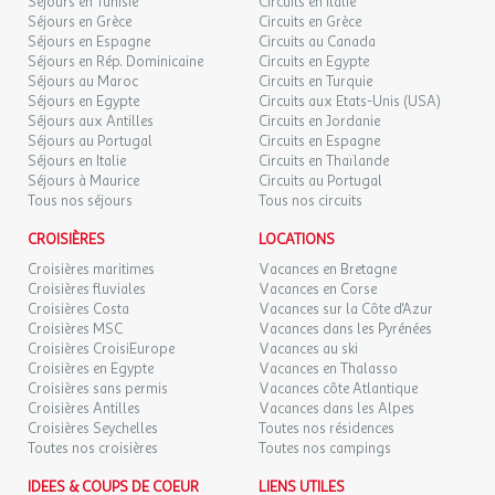
99 €
Séjours en Tunisie
Circuits en Italie
/hébergement
Retour le
05
l'espace séjour.
07/09/2026
Séjours en Grèce
Circuits en Grèce
SEPT.
Séjours en Espagne
Circuits au Canada
Séjours en Rép. Dominicaine
Circuits en Egypte
DIM.
99 €
Séjours au Maroc
/hébergement
Circuits en Turquie
Retour le
06
08/09/2026
Agencement intérieur fonctionnel, salon avec canapé et un
Séjours en Egypte
Circuits aux Etats-Unis (USA)
SEPT.
espace repas.
Séjours aux Antilles
Circuits en Jordanie
Séjours au Portugal
Circuits en Espagne
LUN.
99 €
/hébergement
Retour le
07
Séjours en Italie
Circuits en Thaïlande
09/09/2026
SEPT.
Séjours à Maurice
Circuits au Portugal
Une terrasse couverte appréciable par tout temps.
Tous nos séjours
Tous nos circuits
MAR.
99 €
/hébergement
Retour le
08
CROISIÈRES
LOCATIONS
10/09/2026
SEPT.
Croisières maritimes
Vacances en Bretagne
Les chalets 44 et 45 sont situés sur les hauteurs du camping, un
Croisières fluviales
Vacances en Corse
peu à l'écart avec une vue panoramique sur la vallée du Céou.
MER.
99 €
/hébergement
Retour le
Croisières Costa
Vacances sur la Côte d'Azur
09
11/09/2026
ATTENTION : Pour accèder aux chalets 44 et 45 vous devez
Croisières MSC
Vacances dans les Pyrénées
SEPT.
monter un petit chemin pentu naturel. Par conséquent, à
Croisières CroisiEurope
Vacances au ski
déconseiller aux personnes ayant des difficultés à se mouvoir.
Croisières en Egypte
Vacances en Thalasso
JEU.
99 €
/hébergement
Retour le
10
Croisières sans permis
Vacances côte Atlantique
12/09/2026
SEPT.
Croisières Antilles
Vacances dans les Alpes
Croisières Seychelles
Toutes nos résidences
Toutes nos croisières
VEN.
Toutes nos campings
99 €
/hébergement
Retour le
11
Aménagements conforts
13/09/2026
SEPT.
IDEES & COUPS DE COEUR
LIENS UTILES
Salon avec banquette convertible.