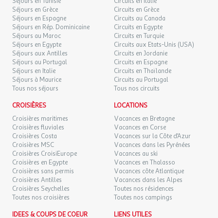
Séjours en Tunisie
Circuits en Italie
disponible sur place
Séjours en Grèce
Circuits en Grèce
Dates d'ouverture : Ouvert toute la saison
MAR.
52 €
Séjours en Espagne
Circuits au Canada
/hébergement
Retour le
18
Prix : Gratuit
19/08/2026
Séjours en Rép. Dominicaine
Circuits en Egypte
AOÛT
Séjours au Maroc
Circuits en Turquie
Sports nautiques
Séjours en Egypte
Circuits aux Etats-Unis (USA)
MER.
52 €
/hébergement
Retour le
Séjours aux Antilles
Circuits en Jordanie
19
Kayak
20/08/2026
Séjours au Portugal
Circuits en Espagne
AOÛT
Dates d'ouverture : Ouvert en juillet et août
Séjours en Italie
Circuits en Thaïlande
Emplacement : En dehors de l'établissement
Séjours à Maurice
Circuits au Portugal
JEU.
52 €
/hébergement
Retour le
20
Tous nos séjours
Rafting
Tous nos circuits
21/08/2026
AOÛT
Dates d'ouverture : Ouvert toute la saison
CROISIÈRES
LOCATIONS
VEN.
Jeux :
52 €
Croisières maritimes
/hébergement
Vacances en Bretagne
Retour le
21
22/08/2026
Croisières fluviales
Vacances en Corse
AOÛT
Aire de jeux pour enfants
Croisières Costa
Vacances sur la Côte d'Azur
Dates d'ouverture : Ouvert en juillet et août
Croisières MSC
Vacances dans les Pyrénées
SAM.
52 €
/hébergement
Retour le
22
Prix : Gratuit
Croisières CroisiEurope
Vacances au ski
23/08/2026
AOÛT
Croisières en Egypte
Vacances en Thalasso
Infos supplémentaires sports et loisirs :
Les activités sur place : du
Croisières sans permis
Vacances côte Atlantique
Croisières Antilles
Vacances dans les Alpes
ping-pong, randonnée, pêche , pistes de tennis, terrain de foot et
DIM.
52 €
/hébergement
Retour le
23
Croisières Seychelles
Toutes nos résidences
24/08/2026
de basket. A proximité: rafting, accrobranche, équitation et
AOÛT
Toutes nos croisières
Toutes nos campings
beaucoup d'autres encore.,
Loisirs
LUN.
IDEES & COUPS DE COEUR
LIENS UTILES
52 €
/hébergement
Retour le