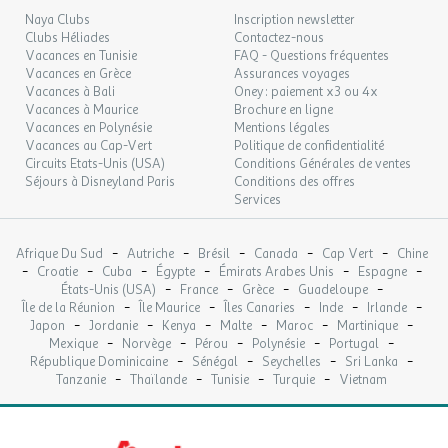
24
25/08/2026
Naya Clubs
Inscription newsletter
AOÛT
Parc d'attraction
Clubs Héliades
Contactez-nous
Dates d'ouverture : Ouvert toute la saison
Vacances en Tunisie
FAQ - Questions fréquentes
MAR.
52 €
Distance : 71km
/hébergement
Retour le
25
Vacances en Grèce
Assurances voyages
26/08/2026
Emplacement : En dehors de l'établissement
AOÛT
Vacances à Bali
Oney : paiement x3 ou 4x
Nom : Grottes de Bétharram
Vacances à Maurice
Brochure en ligne
Prix : Payant
Vacances en Polynésie
MER.
Mentions légales
52 €
/hébergement
Retour le
26
Vacances au Cap-Vert
Politique de confidentialité
Parc d'attraction
27/08/2026
AOÛT
Circuits Etats-Unis (USA)
Conditions Générales de ventes
Dates d'ouverture : Ouvert toute la saison
Séjours à Disneyland Paris
Conditions des offres
Distance : 60km
JEU.
52 €
Services
/hébergement
Retour le
27
Emplacement : En dehors de l'établissement
28/08/2026
AOÛT
Nom : Parc'Ours
-
-
-
-
-
Prix : Payant
Afrique Du Sud
Autriche
Brésil
Canada
Cap Vert
Chine
VEN.
52 €
-
-
-
-
-
-
Croatie
Cuba
/hébergement
Égypte
Émirats Arabes Unis
Retour le
Espagne
Pêche
28
29/08/2026
-
-
-
-
États-Unis (USA)
France
Grèce
Guadeloupe
AOÛT
Dates d'ouverture : Ouvert en juillet et août
-
-
-
-
-
Île de la Réunion
Île Maurice
Îles Canaries
Inde
Irlande
Distance : 0,05km
-
-
-
-
-
-
Japon
Jordanie
Kenya
Malte
Maroc
Martinique
SAM.
52 €
Emplacement : En dehors de l'établissement
/hébergement
Retour le
-
-
-
-
-
29
Mexique
Norvège
Pérou
Polynésie
Portugal
30/08/2026
Nom : Dans la rivière le Gave d'Oloron
-
-
-
-
AOÛT
République Dominicaine
Sénégal
Seychelles
Sri Lanka
-
-
-
-
Prix : Payant
Tanzanie
Thaïlande
Tunisie
Turquie
Vietnam
Parc animalier/Zoo
DIM.
52 €
/hébergement
Retour le
30
31/08/2026
Distance : 60km
AOÛT
Emplacement : En dehors de l'établissement