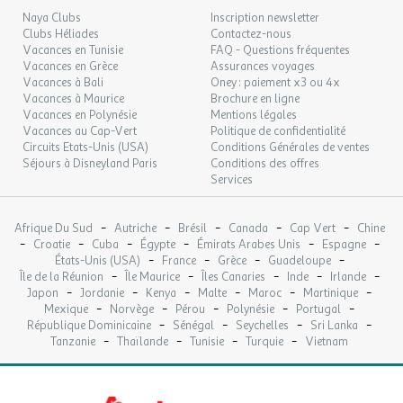
09
10/11/2026
NOV.
Divers
Naya Clubs
Inscription newsletter
Clubs Héliades
Contactez-nous
MAR.
Connexion wifi : Wifi uniquement dans le bâtiment
Vacances en Tunisie
FAQ - Questions fréquentes
88 €
/hébergement
Retour le
10
Vacances en Grèce
Assurances voyages
11/11/2026
principal
NOV.
Vacances à Bali
Oney : paiement x3 ou 4x
Laverie : Payante
Vacances à Maurice
Brochure en ligne
Infos supplémentaires services : Wifi payant dans les
Vacances en Polynésie
Mentions légales
logements
Vacances au Cap-Vert
Politique de confidentialité
Circuits Etats-Unis (USA)
Conditions Générales de ventes
Séjours à Disneyland Paris
Conditions des offres
Commerces & Restauration
Services
Commerces
-
-
-
-
-
Boulangerie
Afrique Du Sud
Autriche
Brésil
Canada
Cap Vert
Chine
-
-
-
-
-
-
Croatie
Cuba
Égypte
Émirats Arabes Unis
Espagne
Distance : 1km
-
-
-
-
États-Unis (USA)
France
Grèce
Guadeloupe
Emplacement : En dehors de l'établissement
-
-
-
-
-
Île de la Réunion
Île Maurice
Îles Canaries
Inde
Irlande
Marché
-
-
-
-
-
-
Japon
Jordanie
Kenya
Malte
Maroc
Martinique
Distance : 1km
-
-
-
-
-
Mexique
Norvège
Pérou
Polynésie
Portugal
Emplacement : En dehors de l'établissement
-
-
-
-
République Dominicaine
Sénégal
Seychelles
Sri Lanka
-
-
-
-
Tanzanie
Thaïlande
Tunisie
Turquie
Vietnam
Situation
Comment s'y rendre