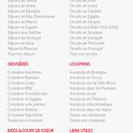
Séjours en Tunisie
Circuits en Italie
Prix : Payant
Séjours en Grèce
Circuits en Grèce
MAR.
88 €
/hébergement
Retour le
Séjours en Espagne
03
Circuits au Canada
04/11/2026
Santé et Bien-être
Séjours en Rép. Dominicaine
NOV.
Circuits en Egypte
Séjours au Maroc
Circuits en Turquie
Établissements de bien-être/spa
Séjours en Egypte
Circuits aux Etats-Unis (USA)
MER.
88 €
/hébergement
Retour le
04
Séjours aux Antilles
Circuits en Jordanie
05/11/2026
Centre de remise en forme
NOV.
Séjours au Portugal
Circuits en Espagne
Distance : 1km
Séjours en Italie
Circuits en Thaïlande
JEU.
Emplacement : En dehors de l'établissement
Séjours à Maurice
Circuits au Portugal
88 €
/hébergement
Retour le
05
Tous nos séjours
Tous nos circuits
06/11/2026
NOV.
Etablissement
CROISIÈRES
LOCATIONS
VEN.
88 €
/hébergement
Retour le
Les atouts de l'Établissement
06
Croisières maritimes
Vacances en Bretagne
07/11/2026
NOV.
Croisières fluviales
Vacances en Corse
Point fort 1 : Piscine extérieure chauffée
Croisières Costa
Vacances sur la Côte d'Azur
Croisières MSC
Point fort 2 : Parking couvert
Vacances dans les Pyrénées
SAM.
94 €
/hébergement
Retour le
07
Croisières CroisiEurope
Vacances au ski
08/11/2026
Point fort 3 : Cure thermale à proximité
NOV.
Croisières en Egypte
Vacances en Thalasso
Croisières sans permis
Vacances côte Atlantique
Autres informations
DIM.
88 €
Croisières Antilles
Vacances dans les Alpes
/hébergement
Retour le
08
09/11/2026
Croisières Seychelles
Toutes nos résidences
Nombre d'hébergement : 43 hébergements
NOV.
Toutes nos croisières
Toutes nos campings
LUN.
Services
88 €
IDEES & COUPS DE COEUR
LIENS UTILES
/hébergement
Retour le